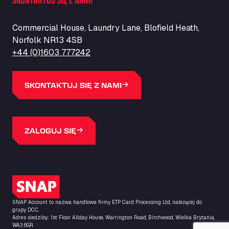
ZI de la Vallée du Bois EST, 62450
Barneys Diner
Commercial House, Laundry Lane, Blofield Heath,
A18 Melton Ross Road, DN38 6LB
Norfolk NR13 4SB
Bars Logistics Ltd
+44 (0)1603 777242
Elm Farm Depot, CO6 1HU
Bartrums Haulage & Storage
A140, Langton Green, IP23 7HS
SKONTAKTUJ SIĘ Z NAMI
Basiq Truck Cleaning Amsterdam
Bolstoen 9, 1046 AS
Basiq Truck Cleaning Echt
ZALOGUJ SIĘ
Fahrenheitweg 20, 6101 WR
Basiq Truck Cleaning Hoogeveen
A.G. Bellstraat 35A, 7903 AD
Bathgate Truck & Car Wash
Logo SNAP
16 Inchmuir Road, EH48 2EP
Batim Truckstop
SNAP Account to nazwa handlowa firmy ETP Card Processing Ltd, należącej do
grupy DCC.
Lar Bck Z 7 Mennen, 8930
Adres siedziby: 1st Floor Allday House, Warrington Road, Birchwood, Wielka Brytania,
WA3 6GR.