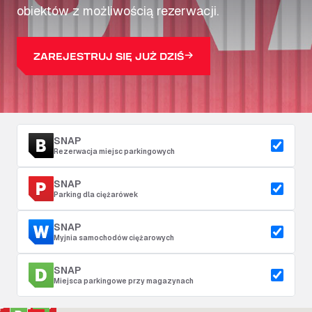
obiektów z możliwością rezerwacji.
ZAREJESTRUJ SIĘ JUŻ DZIŚ
SNAP
Rezerwacja miejsc parkingowych
SNAP
Parking dla ciężarówek
SNAP
Myjnia samochodów ciężarowych
SNAP
Miejsca parkingowe przy magazynach