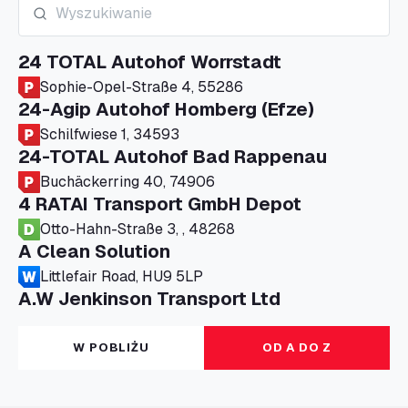
24 TOTAL Autohof Worrstadt
Sophie-Opel-Straße 4, 55286
24-Agip Autohof Homberg (Efze)
Schilfwiese 1, 34593
24-TOTAL Autohof Bad Rappenau
Buchäckerring 40, 74906
4 RATAI Transport GmbH Depot
Otto-Hahn-Straße 3, , 48268
A Clean Solution
Littlefair Road, HU9 5LP
A.W Jenkinson Transport Ltd
Progress House, ME11 5GA
A+G Nettetal - Depot Parking
W POBLIŻU
OD A DO Z
Am Panneschopp 7, 41334
A1 Truckstop Colsterworth Ltd