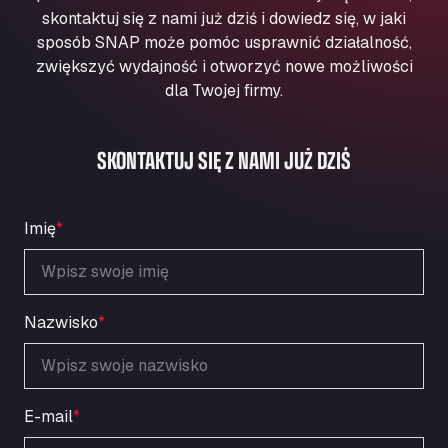
Aqua Ariva GmbH
skontaktuj się z nami już dziś i dowiedz się, w jaki
sposób SNAP może pomóc usprawnić działalność,
Marie-Curie-Straße 24, 68219
Aral Autohof Bockel
zwiększyć wydajność i otworzyć nowe możliwości
dla Twojej firmy.
An der Autobahn 1, 27404
ARAL Autohof Bockenem
Oppelner Str. 1, 31167
SKONTAKTUJ SIĘ Z NAMI JUŻ DZIŚ
ARAL Autohof Merklingen
Nellinger Str. 24, 89188
ARAL Autohof Preis
Imię
*
Schellweilerstraße 1, 66871
ARAL Tankstelle - XXL Truckwash.de
GmbH
Nazwisko
*
Obernburger Str. 127, 63811
Ardleigh South Services
a120 westbound, CO77SL
Area 47 Hermanos Rico
E-mail
*
Autovia A4 km 47, 28300