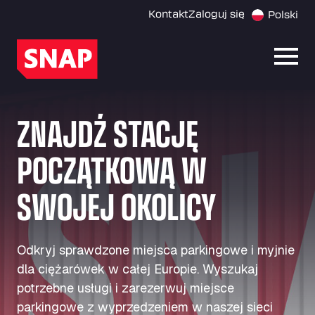
Kontakt
Zaloguj się
Polski
Otwó
ZNAJDŹ STACJĘ
POCZĄTKOWĄ W
SWOJEJ OKOLICY
Odkryj sprawdzone miejsca parkingowe i myjnie
dla ciężarówek w całej Europie. Wyszukaj
potrzebne usługi i zarezerwuj miejsce
parkingowe z wyprzedzeniem w naszej sieci