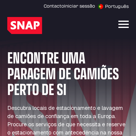
Contacto
Iniciar sessão
Português
Abrir
ENCONTRE UMA
PARAGEM DE CAMIÕES
PERTO DE SI
Descubra locais de estacionamento e lavagem
de camiões de confiança em toda a Europa.
Procure os serviços de que necessita e reserve
o estacionamento com antecedência na nossa