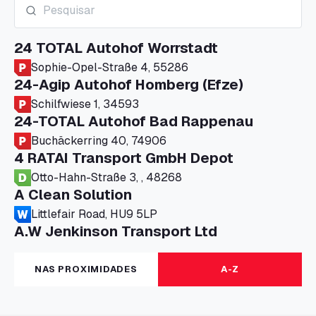
24 TOTAL Autohof Worrstadt
Sophie-Opel-Straße 4, 55286
24-Agip Autohof Homberg (Efze)
Schilfwiese 1, 34593
24-TOTAL Autohof Bad Rappenau
Buchäckerring 40, 74906
4 RATAI Transport GmbH Depot
Otto-Hahn-Straße 3, , 48268
A Clean Solution
Littlefair Road, HU9 5LP
A.W Jenkinson Transport Ltd
Progress House, ME11 5GA
A+G Nettetal - Depot Parking
NAS PROXIMIDADES
A-Z
Am Panneschopp 7, 41334
A1 Truckstop Colsterworth Ltd