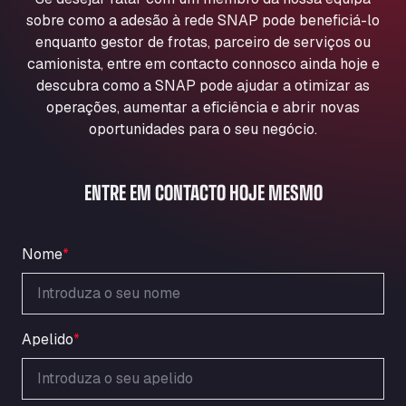
Aqua Ariva GmbH
sobre como a adesão à rede SNAP pode beneficiá-lo
Marie-Curie-Straße 24, 68219
enquanto gestor de frotas, parceiro de serviços ou
Aral Autohof Bockel
camionista, entre em contacto connosco ainda hoje e
descubra como a SNAP pode ajudar a otimizar as
An der Autobahn 1, 27404
ARAL Autohof Bockenem
operações, aumentar a eficiência e abrir novas
oportunidades para o seu negócio.
Oppelner Str. 1, 31167
ARAL Autohof Merklingen
Nellinger Str. 24, 89188
ENTRE EM CONTACTO HOJE MESMO
ARAL Autohof Preis
Schellweilerstraße 1, 66871
ARAL Tankstelle - XXL Truckwash.de
Nome
*
GmbH
Obernburger Str. 127, 63811
Ardleigh South Services
Apelido
*
a120 westbound, CO77SL
Area 47 Hermanos Rico
Autovia A4 km 47, 28300