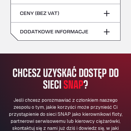
sobota
–
niebezpieczne/ADR
Bühlwiesenweg 15, 72221
piątek
–
CENY (BEZ VAT)
All 4 Trucks
niedziela
–
sobota
–
Klaverbladstaat 21, 3560
American Truck Wash
DODATKOWE INFORMACJE
niedziela
–
Av. des Etats-Unis 90, 6041
Andamur Guarroman
Aut. A4 Salida 288 Pol. Ind. del Guadiel, 23210
Andamur La Junquera
CHCESZ UZYSKAĆ DOSTĘP DO
AP7 Salida 2, C/ Bassegoda, 4, 17700
Andamur Pamplona
SIECI
SNAP
?
A-15 Salida Imarcoain, 31119
Andamur San Roman II
Aut A1 Exit 385, 01207
Jeśli chcesz porozmawiać z członkiem naszego
Anglia Motel
zespołu o tym, jakie korzyści może przynieść Ci
Washway Road, PE12 8LT
przystąpienie do sieci SNAP jako kierownikowi floty,
Anpol Sp. z o.o.
partnerowi serwisowemu lub kierowcy ciężarówki,
skontaktuj się z nami już dziś i dowiedz się, w jaki
Ul. Torunska 147, 85884