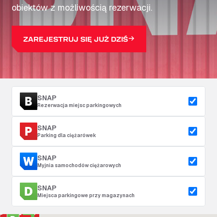
obiektów z możliwością rezerwacji.
ZAREJESTRUJ SIĘ JUŻ DZIŚ
SNAP
Rezerwacja miejsc parkingowych
SNAP
Parking dla ciężarówek
SNAP
Myjnia samochodów ciężarowych
SNAP
Miejsca parkingowe przy magazynach