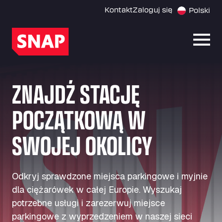
Kontakt
Zaloguj się
Polski
Otwó
ZNAJDŹ STACJĘ
POCZĄTKOWĄ W
SWOJEJ OKOLICY
Odkryj sprawdzone miejsca parkingowe i myjnie
dla ciężarówek w całej Europie. Wyszukaj
potrzebne usługi i zarezerwuj miejsce
parkingowe z wyprzedzeniem w naszej sieci