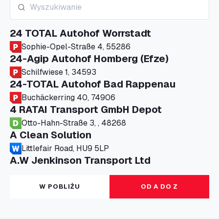
24 TOTAL Autohof Worrstadt
Sophie-Opel-Straße 4, 55286
24-Agip Autohof Homberg (Efze)
Schilfwiese 1, 34593
24-TOTAL Autohof Bad Rappenau
Buchäckerring 40, 74906
4 RATAI Transport GmbH Depot
Otto-Hahn-Straße 3, , 48268
A Clean Solution
Littlefair Road, HU9 5LP
A.W Jenkinson Transport Ltd
Progress House, ME11 5GA
A+G Nettetal - Depot Parking
W POBLIŻU
OD A DO Z
Am Panneschopp 7, 41334
A1 Truckstop Colsterworth Ltd