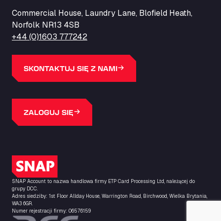
ZI de la Vallée du Bois EST, 62450
Commercial House, Laundry Lane, Blofield Heath,
Barneys Diner
Norfolk NR13 4SB
A18 Melton Ross Road, DN38 6LB
+44 (0)1603 777242
Bars Logistics Ltd
Elm Farm Depot, CO6 1HU
Bartrums Haulage & Storage
SKONTAKTUJ SIĘ Z NAMI
A140, Langton Green, IP23 7HS
Basiq Truck Cleaning Amsterdam
Bolstoen 9, 1046 AS
ZALOGUJ SIĘ
Basiq Truck Cleaning Echt
Fahrenheitweg 20, 6101 WR
Basiq Truck Cleaning Hoogeveen
A.G. Bellstraat 35A, 7903 AD
Logo SNAP
Bathgate Truck & Car Wash
SNAP Account to nazwa handlowa firmy ETP Card Processing Ltd, należącej do
16 Inchmuir Road, EH48 2EP
grupy DCC.
Batim Truckstop
Adres siedziby: 1st Floor Allday House, Warrington Road, Birchwood, Wielka Brytania,
WA3 6GR.
Lar Bck Z 7 Mennen, 8930
Numer rejestracji firmy: 06576159