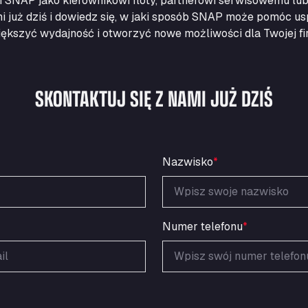
ci SNAP jako kierownikowi floty, partnerowi serwisowemu lub
mi już dziś i dowiedz się, w jaki sposób SNAP może pomóc us
ększyć wydajność i otworzyć nowe możliwości dla Twojej fi
SKONTAKTUJ SIĘ Z NAMI JUŻ DZIŚ
Nazwisko
*
Numer telefonu
*