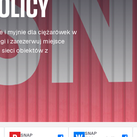
OLICY
c
c
c
Opłaty drogowe
j
j
j
Tankowanie
Dostęp i bezpieczeństwo
z
z
z
Parking przy zajezdni
 i myjnie dla ciężarówek w
gi i zarezerwuj miejsce
sieci obiektów z
SNAP
SNAP