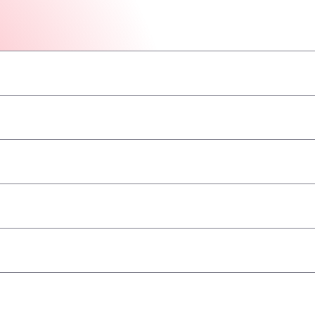
–
–
–
–
–
–
–
 towary niebezpieczne/ADR
–
–
–
–