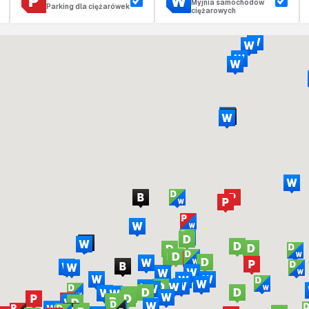
Myjnia samochodów
Parking dla ciężarówek
ciężarowych