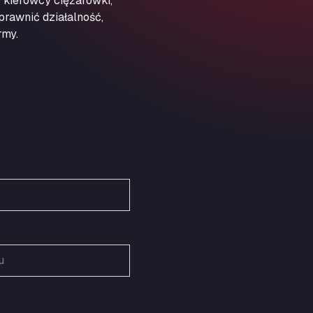
 kierowcy ciężarówki,
Obernburger Str. 127, 63811
prawnić działalność,
Ardleigh South Services
rmy.
a120 westbound, CO77SL
Area 47 Hermanos Rico
Autovia A4 km 47, 28300
Area de Servicio Agetrans
Autovia del Mediterraneo , 30850
Area Servicio Galp Las Bovedas
Autovia 5 KM 405, 7, 06006
Area Servidiesel S L
Calle Migjorn No 6, 12539
Arluno Truck Village
Via per Turbigo 69, 20004
Asapjobs
Objazdowa 35, 99-300
Ashford International Truck Stop
Unit 14 Waterbrook Park, TN24 0FL