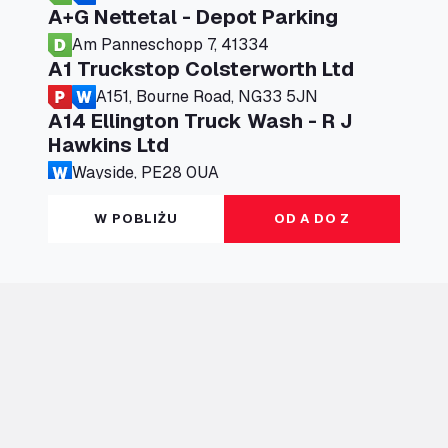
A+G Nettetal - Depot Parking
Am Panneschopp 7, 41334
A1 Truckstop Colsterworth Ltd
A151, Bourne Road, NG33 5JN
A14 Ellington Truck Wash - R J
Hawkins Ltd
Wayside, PE28 0UA
A19 Northbound Services (Exelby)
W POBLIŻU
OD A DO Z
Ingleby Arncliffe, DL6 3JT
A19 Services North (Ron Perry)
A19 Services North, TS27 3HH
A19 Services South (Ron Perry)
A19 Services South, TS27 3HH
A19 Southbound Services (Exelby)
Ingleby Arncliffe, DL6 3LG
A2 Truck parking Echt
Oude Lakerweg 2, 6101