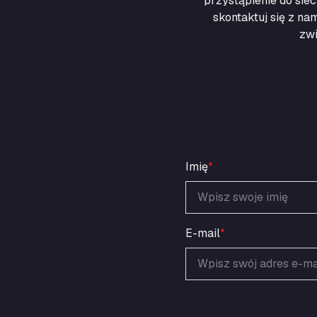
przystąpienie do sie
skontaktuj się z na
zwi
Imię
*
E-mail
*