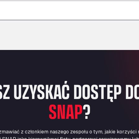
–
–
–
Z UZYSKAĆ DOSTĘP DO
SNAP
?
zmawiać z członkiem naszego zespołu o tym, jakie korzyści