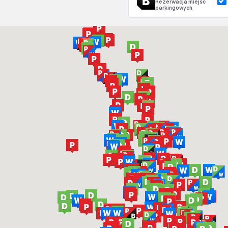
Rezerwacja miejsc
parkingowych