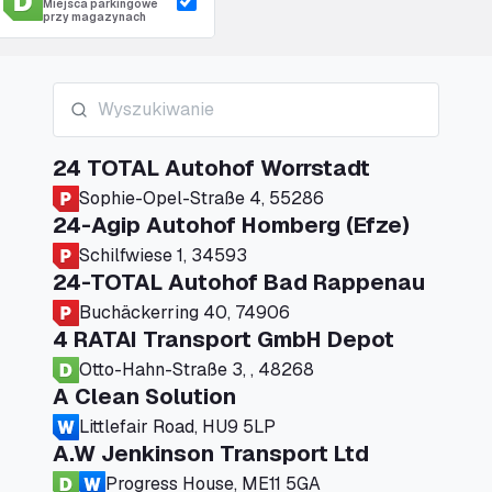
Miejsca parkingowe
przy magazynach
24 TOTAL Autohof Worrstadt
Sophie-Opel-Straße 4, 55286
24-Agip Autohof Homberg (Efze)
Schilfwiese 1, 34593
24-TOTAL Autohof Bad Rappenau
Buchäckerring 40, 74906
4 RATAI Transport GmbH Depot
Otto-Hahn-Straße 3, , 48268
A Clean Solution
Littlefair Road, HU9 5LP
A.W Jenkinson Transport Ltd
Progress House, ME11 5GA