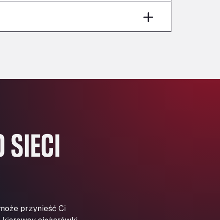
Aut A1 Exit 385, 01207
Anglia Motel
Washway Road, PE12 8LT
Anpol Sp. z o.o.
Ul. Torunska 147, 85884
Aqua Ariva GmbH
Marie-Curie-Straße 24, 68219
Aral Autohof Bockel
An der Autobahn 1, 27404
ARAL Autohof Bockenem
 SIECI
Oppelner Str. 1, 31167
ARAL Autohof Merklingen
Nellinger Str. 24, 89188
ARAL Autohof Preis
Schellweilerstraße 1, 66871
ARAL Tankstelle - XXL
 może przynieść Ci
Truckwash.de GmbH