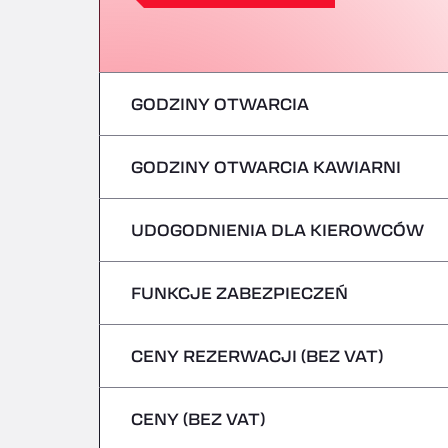
GODZINY OTWARCIA
GODZINY OTWARCIA KAWIARNI
poniedziałek
wtorek
UDOGODNIENIA DLA KIEROWCÓW
poniedziałek
środa
wtorek
FUNKCJE ZABEZPIECZEŃ
Brak pojazdów chłodniczych
czwartek
środa
CENY REZERWACJI (BEZ VAT)
Nie przyjmujemy pojazdów przewożących
piątek
czwartek
CENY (BEZ VAT)
sobota
piątek