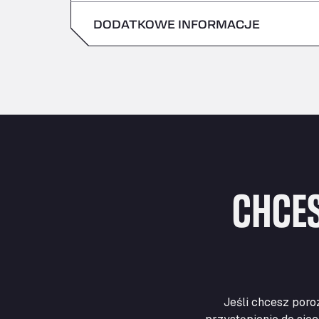
niedziela
DODATKOWE INFORMACJE
sobota
niedziela
CHCES
Jeśli chcesz poro