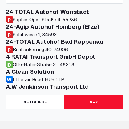
24 TOTAL Autohof Worrstadt
Sophie-Opel-Straße 4, 55286
24-Agip Autohof Homberg (Efze)
Schilfwiese 1, 34593
24-TOTAL Autohof Bad Rappenau
Buchäckerring 40, 74906
4 RATAI Transport GmbH Depot
Otto-Hahn-Straße 3, , 48268
A Clean Solution
Littlefair Road, HU9 5LP
A.W Jenkinson Transport Ltd
Progress House, ME11 5GA
A+G Nettetal - Depot Parking
NETOLIESE
A–Z
Am Panneschopp 7, 41334
A1 Truckstop Colsterworth Ltd
A151, Bourne Road, NG33 5JN