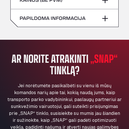
All 4 Trucks
Sekmadienis
–
Šeštadienis
–
Klaverbladstaat 21, 3560
PAPILDOMA INFORMACIJA
American Truck Wash
Sekmadienis
–
Av. des Etats-Unis 90, 6041
Andamur Guarroman
Aut. A4 Salida 288 Pol. Ind. del Guadiel, 23210
Andamur La Junquera
AR NORITE ATRAKINTI
„SNAP“
AP7 Salida 2, C/ Bassegoda, 4, 17700
Andamur Pamplona
TINKLĄ?
A-15 Salida Imarcoain, 31119
Andamur San Roman II
Jei norėtumėte pasikalbėti su vienu iš mūsų
Aut A1 Exit 385, 01207
komandos narių apie tai, kokią naudą jums, kaip
Anglia Motel
transporto parko vadybininkui, paslaugų partneriui ar
Washway Road, PE12 8LT
sunkvežimio vairuotojui, gali suteikti prisijungimas
Anpol Sp. z o.o.
prie „SNAP“ tinklo, susisiekite su mumis jau šiandien
Ul. Torunska 147, 85884
ir sužinokite, kaip „SNAP“ gali padėti optimizuoti
Aqua Ariva GmbH
veiklą, padidinti našumą ir atverti naujas galimybes