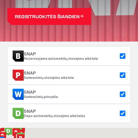
REGISTRUOKITĖS ŠIANDIEN
SNAP
Rezervuojama automobilių stovėjimo aikštelė
SNAP
Sunkvežimių stovėjimo aikštelė
SNAP
Sunkvežimių plovykla
SNAP
Depo automobilių stovėjimo aikštelės