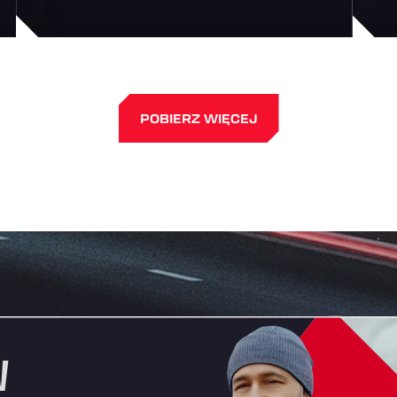
POBIERZ WIĘCEJ
W