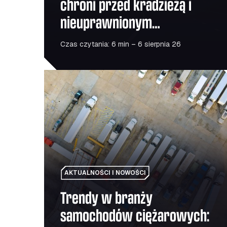
chroni przed kradzieżą i
nieuprawnionym
użytkowaniem
Czas czytania: 6 min – 6 sierpnia 26
Trendy w branży samochodów ciężarowych: pro
AKTUALNOŚCI I NOWOŚCI
Trendy w branży
samochodów ciężarowych: