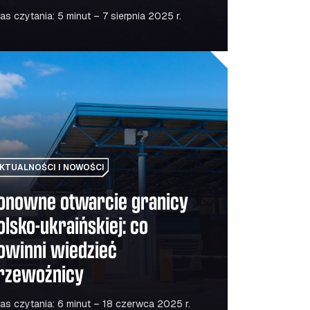
as czytania: 5 minut – 7 sierpnia 2025 r.
ryczny jest tańsze, czy tylko bardziej ekologiczne?
e otwarcie granicy polsko-ukraińskiej: co powinni wiedzie
KTUALNOŚCI I NOWOŚCI
onowne otwarcie granicy
olsko-ukraińskiej: co
owinni wiedzieć
rzewoźnicy
as czytania: 6 minut – 18 czerwca 2025 r.