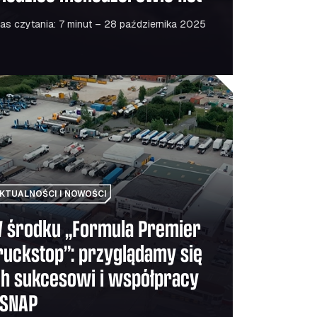
as czytania: 7 minut – 28 października 2025
ktora mobilności
ku „Formula Premier Truckstop”: przyglądamy się ich sukc
KTUALNOŚCI I NOWOŚCI
 środku „Formula Premier
ruckstop”: przyglądamy się
ch sukcesowi i współpracy
 SNAP