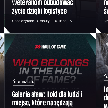
weteranom odbudować
n
życie dzięki logistyce
ś
t
Czas czytania: 4 minuty – 30 lipca 26
Cz
gnozy na rok 2026
Galeria sław: Hołd dla ludzi i miejsc, które napędzają eu
Inteli
A
OGŁOSZENIA
I
Galeria sław: Hołd dla ludzi i
d
miejsc, które napędzają
w