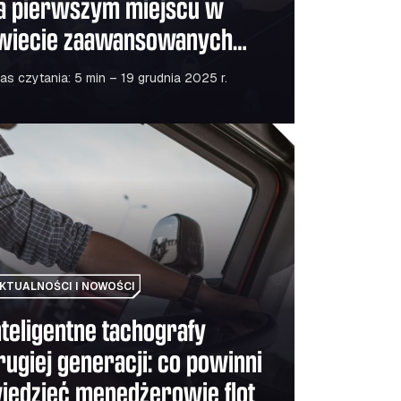
a pierwszym miejscu w
wiecie zaawansowanych
echnologii
as czytania: 5 min – 19 grudnia 2025 r.
ropejską mobilność
gentne tachografy drugiej generacji: co powinni wiedzieć men
KTUALNOŚCI I NOWOŚCI
nteligentne tachografy
rugiej generacji: co powinni
iedzieć menedżerowie flot