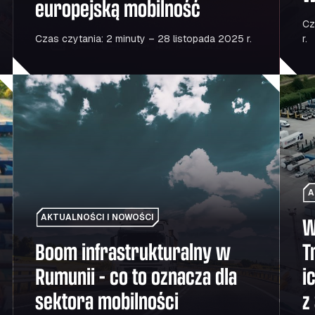
europejską mobilność
Cz
Czas czytania: 2 minuty – 28 listopada 2025 r.
r.
oje wyniki finansowe
Boom infrastrukturalny w Rumunii – co to oznacza dla se
W środ
A
AKTUALNOŚCI I NOWOŚCI
W
Boom infrastrukturalny w
T
Rumunii – co to oznacza dla
i
sektora mobilności
z