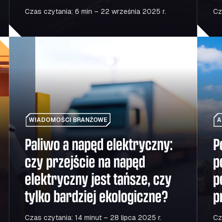
Czas czytania: 6 min – 22 września 2025 r.
Cz
ć: jak zachować przewagę
Paliwo a napęd elektryczny: czy przejście na napęd elekt
Ponown
WIADOMOŚCI BRANŻOWE
A
Paliwo a napęd elektryczny:
P
czy przejście na napęd
p
elektryczny jest tańsze, czy
p
tylko bardziej ekologiczne?
p
Czas czytania: 14 minut – 28 lipca 2025 r.
Cz