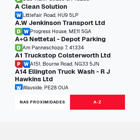
A Clean Solution
Littlefair Road, HU9 5LP
A.W Jenkinson Transport Ltd
Progress House, ME11 5GA
A+G Nettetal - Depot Parking
Am Panneschopp 7, 41334
A1 Truckstop Colsterworth Ltd
A151, Bourne Road, NG33 5JN
A14 Ellington Truck Wash - R J
Hawkins Ltd
Wayside, PE28 0UA
A19 Northbound Services (Exelby)
NAS PROXIMIDADES
A-Z
Ingleby Arncliffe, DL6 3JT
A19 Services North (Ron Perry)
A19 Services North, TS27 3HH
A19 Services South (Ron Perry)
A19 Services South, TS27 3HH