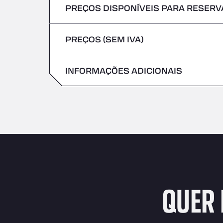
PREÇOS DISPONÍVEIS PARA RESERVA
Não são aceites veículos com mercadoria
Sexta-feira
Quinta-feira
PREÇOS (SEM IVA)
Sábado
Sexta-feira
Domingo
INFORMAÇÕES ADICIONAIS
Sábado
Domingo
QUER 