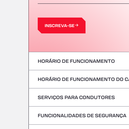
INSCREVA-SE
HORÁRIO DE FUNCIONAMENTO
HORÁRIO DE FUNCIONAMENTO DO C
Segunda-feira
terça-feira
SERVIÇOS PARA CONDUTORES
Segunda-feira
Quarta-feira
terça-feira
FUNCIONALIDADES DE SEGURANÇA
Sem veículos frigoríficos
Quinta-feira
Quarta-feira