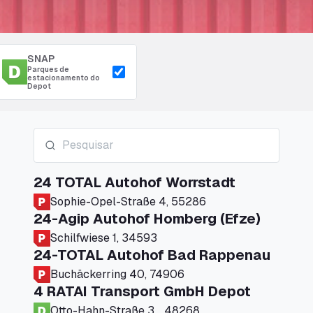
SNAP
Parques de
estacionamento do
Depot
24 TOTAL Autohof Worrstadt
Sophie-Opel-Straße 4, 55286
24-Agip Autohof Homberg (Efze)
Schilfwiese 1, 34593
24-TOTAL Autohof Bad Rappenau
Buchäckerring 40, 74906
4 RATAI Transport GmbH Depot
Otto-Hahn-Straße 3, , 48268