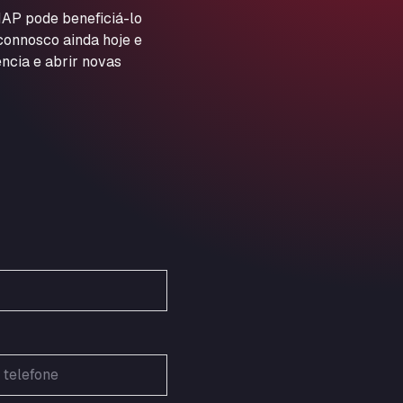
ARAL Autohof Preis
AP pode beneficiá-lo
 connosco ainda hoje e
Schellweilerstraße 1, 66871
ARAL Tankstelle - XXL
ncia e abrir novas
Truckwash.de GmbH
Obernburger Str. 127, 63811
Ardleigh South Services
a120 westbound, CO77SL
Area 47 Hermanos Rico
Autovia A4 km 47, 28300
Area de Servicio Agetrans
Autovia del Mediterraneo , 30850
Area Servicio Galp Las Bovedas
Autovia 5 KM 405, 7, 06006
Area Servidiesel S L
Calle Migjorn No 6, 12539
Arluno Truck Village
Via per Turbigo 69, 20004