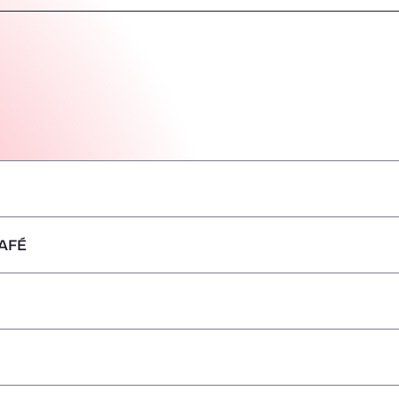
AFÉ
–
–
–
–
–
–
–