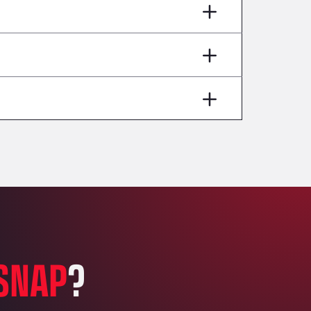
AP7 Salida 2, C/ Bassegoda, 4, 17700
Andamur Pamplona
A-15 Salida Imarcoain, 31119
Andamur San Roman II
Aut A1 Exit 385, 01207
Anglia Motel
Washway Road, PE12 8LT
Anpol Sp. z o.o.
Ul. Torunska 147, 85884
Aqua Ariva GmbH
Marie-Curie-Straße 24, 68219
Aral Autohof Bockel
An der Autobahn 1, 27404
ARAL Autohof Bockenem
SNAP
?
Oppelner Str. 1, 31167
ARAL Autohof Merklingen
Nellinger Str. 24, 89188