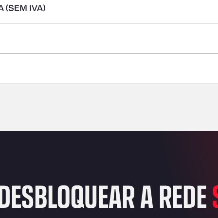
 (SEM IVA)
s perigosas/ADR
–
–
–
–
–
–
–
DESBLOQUEAR A REDE