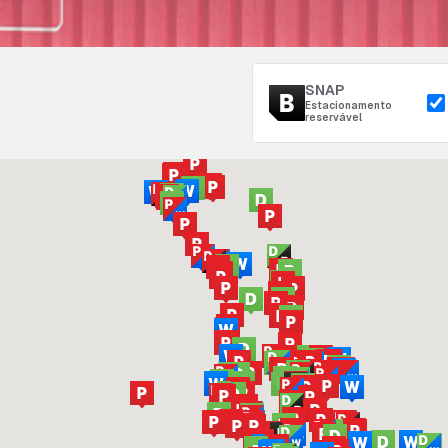
SNAP
Estacionamento
reservável