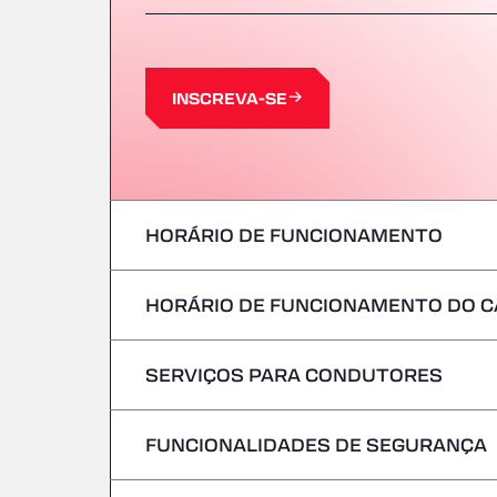
INSCREVA-SE
HORÁRIO DE FUNCIONAMENTO
HORÁRIO DE FUNCIONAMENTO DO C
Segunda-feira
terça-feira
SERVIÇOS PARA CONDUTORES
Segunda-feira
Quarta-feira
terça-feira
FUNCIONALIDADES DE SEGURANÇA
Sem veículos frigoríficos
Quinta-feira
Quarta-feira