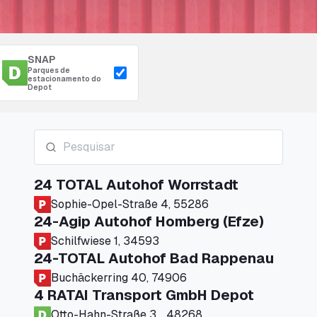
SNAP
Parques de
estacionamento do
Depot
24 TOTAL Autohof Worrstadt
Sophie-Opel-Straße 4, 55286
24-Agip Autohof Homberg (Efze)
Schilfwiese 1, 34593
24-TOTAL Autohof Bad Rappenau
Buchäckerring 40, 74906
4 RATAI Transport GmbH Depot
Otto-Hahn-Straße 3, , 48268