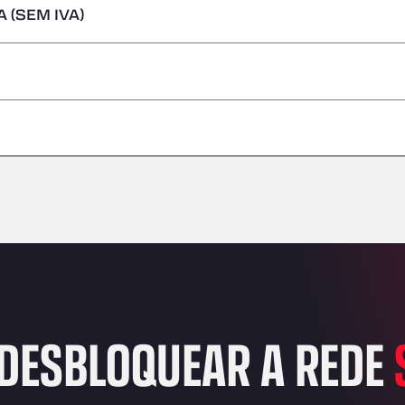
 (SEM IVA)
s perigosas/ADR
–
–
–
–
–
–
–
DESBLOQUEAR A REDE