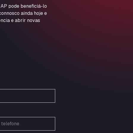
ARAL Autohof Preis
AP pode beneficiá-lo
 connosco ainda hoje e
Schellweilerstraße 1, 66871
ARAL Tankstelle - XXL
ncia e abrir novas
Truckwash.de GmbH
Obernburger Str. 127, 63811
Ardleigh South Services
a120 westbound, CO77SL
Area 47 Hermanos Rico
Autovia A4 km 47, 28300
Area de Servicio Agetrans
Autovia del Mediterraneo , 30850
Area Servicio Galp Las Bovedas
Autovia 5 KM 405, 7, 06006
Area Servidiesel S L
Calle Migjorn No 6, 12539
Arluno Truck Village
Via per Turbigo 69, 20004