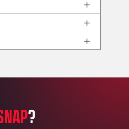
AP7 Salida 2, C/ Bassegoda, 4, 17700
Andamur Pamplona
A-15 Salida Imarcoain, 31119
Andamur San Roman II
Aut A1 Exit 385, 01207
Anglia Motel
Washway Road, PE12 8LT
Anpol Sp. z o.o.
Ul. Torunska 147, 85884
Aqua Ariva GmbH
Marie-Curie-Straße 24, 68219
Aral Autohof Bockel
An der Autobahn 1, 27404
ARAL Autohof Bockenem
SNAP
?
Oppelner Str. 1, 31167
ARAL Autohof Merklingen
Nellinger Str. 24, 89188