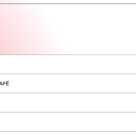
AFÉ
–
–
–
–
–
–
–