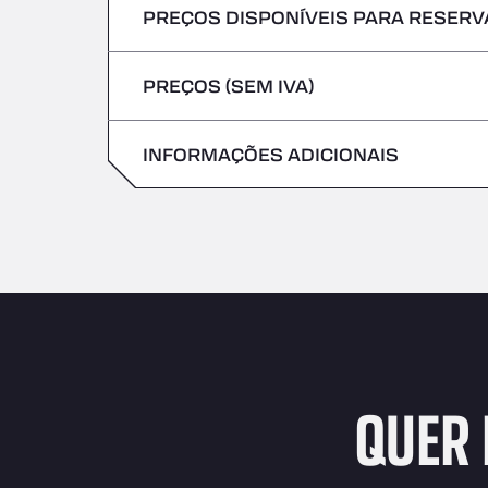
PREÇOS DISPONÍVEIS PARA RESERVA
Não são aceites veículos com mercadoria
Sexta-feira
Quinta-feira
PREÇOS (SEM IVA)
Sábado
Sexta-feira
Domingo
INFORMAÇÕES ADICIONAIS
Sábado
Domingo
QUER 