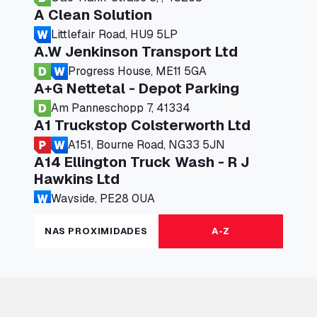
A Clean Solution
Littlefair Road, HU9 5LP
A.W Jenkinson Transport Ltd
Progress House, ME11 5GA
A+G Nettetal - Depot Parking
Am Panneschopp 7, 41334
A1 Truckstop Colsterworth Ltd
A151, Bourne Road, NG33 5JN
A14 Ellington Truck Wash - R J
Hawkins Ltd
Wayside, PE28 0UA
A19 Northbound Services (Exelby)
NAS PROXIMIDADES
A-Z
Ingleby Arncliffe, DL6 3JT
A19 Services North (Ron Perry)
A19 Services North, TS27 3HH
A19 Services South (Ron Perry)
A19 Services South, TS27 3HH