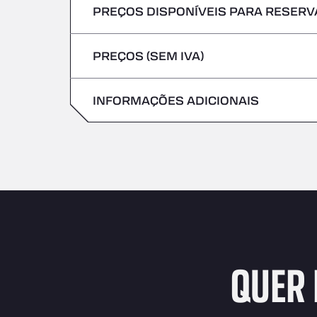
PREÇOS DISPONÍVEIS PARA RESERVA
Não são aceites veículos com mercadoria
Sexta-feira
Quinta-feira
PREÇOS (SEM IVA)
Sábado
Sexta-feira
Domingo
INFORMAÇÕES ADICIONAIS
Sábado
Domingo
QUER 