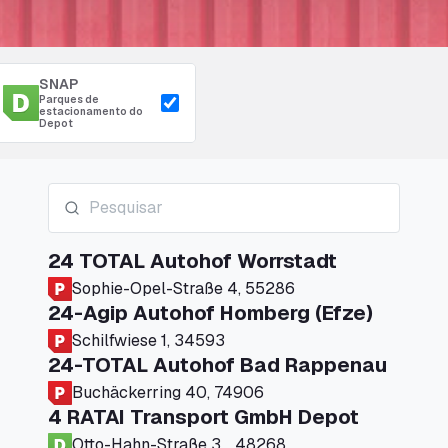
SNAP
Parques de
estacionamento do
Depot
24 TOTAL Autohof Worrstadt
Sophie-Opel-Straße 4, 55286
24-Agip Autohof Homberg (Efze)
Schilfwiese 1, 34593
24-TOTAL Autohof Bad Rappenau
Buchäckerring 40, 74906
4 RATAI Transport GmbH Depot
Otto-Hahn-Straße 3, , 48268