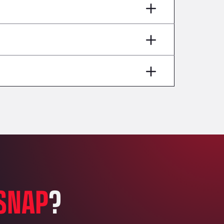
AP7 Salida 2, C/ Bassegoda, 4, 17700
Andamur Pamplona
A-15 Salida Imarcoain, 31119
Andamur San Roman II
Aut A1 Exit 385, 01207
Anglia Motel
Washway Road, PE12 8LT
Anpol Sp. z o.o.
Ul. Torunska 147, 85884
Aqua Ariva GmbH
Marie-Curie-Straße 24, 68219
Aral Autohof Bockel
An der Autobahn 1, 27404
ARAL Autohof Bockenem
SNAP
?
Oppelner Str. 1, 31167
ARAL Autohof Merklingen
Nellinger Str. 24, 89188