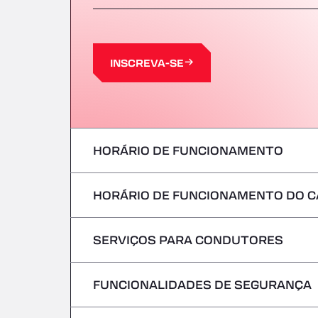
INSCREVA-SE
HORÁRIO DE FUNCIONAMENTO
HORÁRIO DE FUNCIONAMENTO DO C
Segunda-feira
terça-feira
SERVIÇOS PARA CONDUTORES
Segunda-feira
Quarta-feira
terça-feira
FUNCIONALIDADES DE SEGURANÇA
Sem veículos frigoríficos
Quinta-feira
Quarta-feira