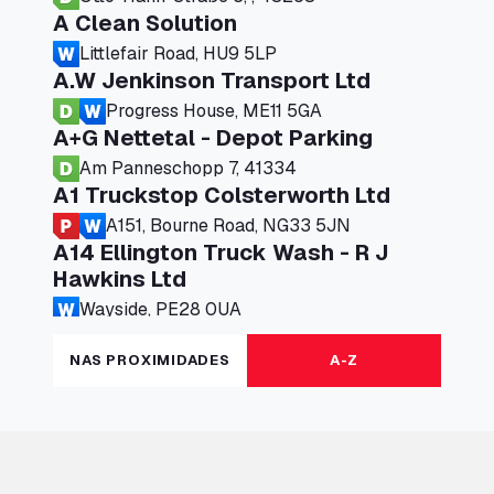
A Clean Solution
Littlefair Road, HU9 5LP
A.W Jenkinson Transport Ltd
Progress House, ME11 5GA
A+G Nettetal - Depot Parking
Am Panneschopp 7, 41334
A1 Truckstop Colsterworth Ltd
A151, Bourne Road, NG33 5JN
A14 Ellington Truck Wash - R J
Hawkins Ltd
Wayside, PE28 0UA
A19 Northbound Services (Exelby)
NAS PROXIMIDADES
A-Z
Ingleby Arncliffe, DL6 3JT
A19 Services North (Ron Perry)
A19 Services North, TS27 3HH
A19 Services South (Ron Perry)
A19 Services South, TS27 3HH