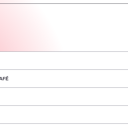
AFÉ
–
–
–
–
–
–
–