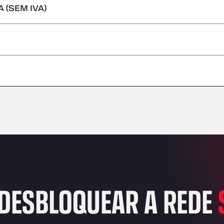
 (SEM IVA)
s perigosas/ADR
–
–
–
–
–
–
–
DESBLOQUEAR A REDE