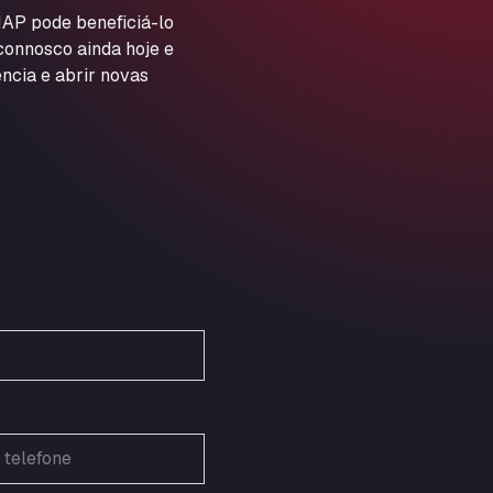
ARAL Autohof Preis
AP pode beneficiá-lo
 connosco ainda hoje e
Schellweilerstraße 1, 66871
ARAL Tankstelle - XXL
ncia e abrir novas
Truckwash.de GmbH
Obernburger Str. 127, 63811
Ardleigh South Services
a120 westbound, CO77SL
Area 47 Hermanos Rico
Autovia A4 km 47, 28300
Area de Servicio Agetrans
Autovia del Mediterraneo , 30850
Area Servicio Galp Las Bovedas
Autovia 5 KM 405, 7, 06006
Area Servidiesel S L
Calle Migjorn No 6, 12539
Arluno Truck Village
Via per Turbigo 69, 20004