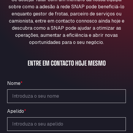
Aqua Ariva GmbH
sobre como a adesão à rede SNAP pode beneficiá-lo
Marie-Curie-Straße 24, 68219
enquanto gestor de frotas, parceiro de serviços ou
Aral Autohof Bockel
camionista, entre em contacto connosco ainda hoje e
descubra como a SNAP pode ajudar a otimizar as
An der Autobahn 1, 27404
ARAL Autohof Bockenem
operações, aumentar a eficiência e abrir novas
oportunidades para o seu negócio.
Oppelner Str. 1, 31167
ARAL Autohof Merklingen
Nellinger Str. 24, 89188
ENTRE EM CONTACTO HOJE MESMO
ARAL Autohof Preis
Schellweilerstraße 1, 66871
ARAL Tankstelle - XXL Truckwash.de
Nome
*
GmbH
Obernburger Str. 127, 63811
Ardleigh South Services
Apelido
*
a120 westbound, CO77SL
Area 47 Hermanos Rico
Autovia A4 km 47, 28300