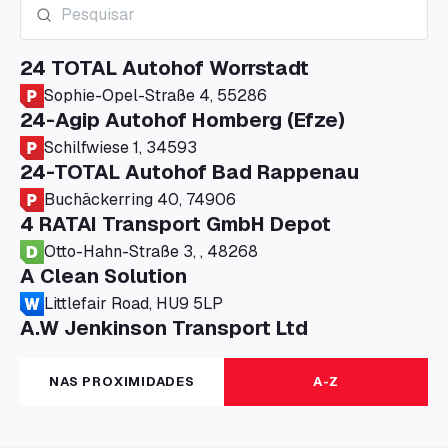
24 TOTAL Autohof Worrstadt
Sophie-Opel-Straße 4, 55286
24-Agip Autohof Homberg (Efze)
Schilfwiese 1, 34593
24-TOTAL Autohof Bad Rappenau
Buchäckerring 40, 74906
4 RATAI Transport GmbH Depot
Otto-Hahn-Straße 3, , 48268
A Clean Solution
Littlefair Road, HU9 5LP
A.W Jenkinson Transport Ltd
Progress House, ME11 5GA
A+G Nettetal - Depot Parking
NAS PROXIMIDADES
A-Z
Am Panneschopp 7, 41334
A1 Truckstop Colsterworth Ltd