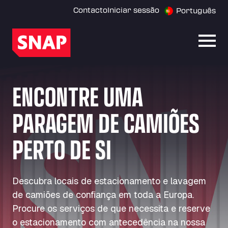
Contacto
Iniciar sessão
Português
Abrir
ENCONTRE UMA
PARAGEM DE CAMIÕES
PERTO DE SI
Descubra locais de estacionamento e lavagem
de camiões de confiança em toda a Europa.
Procure os serviços de que necessita e reserve
o estacionamento com antecedência na nossa