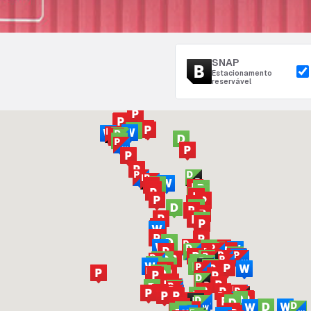
SNAP
Estacionamento
reservável