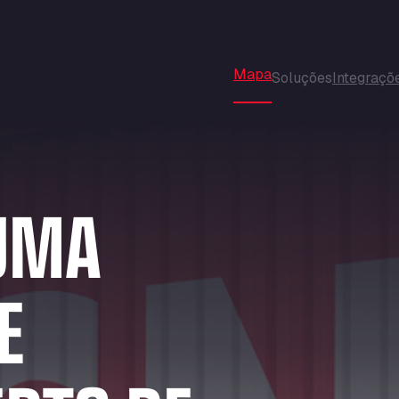
Mapa
Soluções
Integraçõ
PARA A SUA FUNÇÃO
Notícias
Sobre nós
UMA
Gestores de frotas
Perguntas frequentes
Carreiras
Parceiros de serviços
Parceiros
Condutores
E
À SUA DISPOSIÇÃO
Estacionamento
Lavagem
Portagem