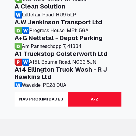
A Clean Solution
Littlefair Road, HU9 5LP
A.W Jenkinson Transport Ltd
Progress House, ME11 5GA
A+G Nettetal - Depot Parking
Am Panneschopp 7, 41334
A1 Truckstop Colsterworth Ltd
A151, Bourne Road, NG33 5JN
A14 Ellington Truck Wash - R J
Hawkins Ltd
Wayside, PE28 0UA
A19 Northbound Services (Exelby)
NAS PROXIMIDADES
A-Z
Ingleby Arncliffe, DL6 3JT
A19 Services North (Ron Perry)
A19 Services North, TS27 3HH
A19 Services South (Ron Perry)
A19 Services South, TS27 3HH