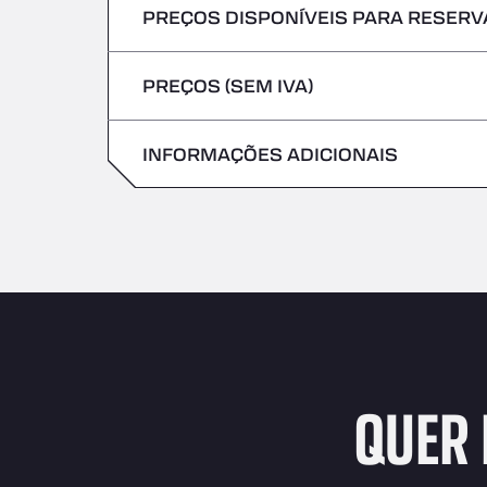
PREÇOS DISPONÍVEIS PARA RESERVA
Não são aceites veículos com mercadoria
Sexta-feira
Quinta-feira
PREÇOS (SEM IVA)
Sábado
Sexta-feira
Domingo
INFORMAÇÕES ADICIONAIS
Sábado
Domingo
QUER 