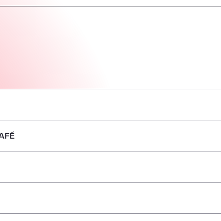
AFÉ
–
–
–
–
–
–
–