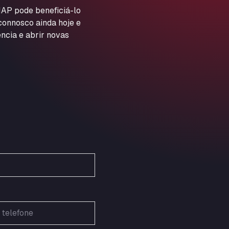
ARAL Autohof Preis
AP pode beneficiá-lo
 connosco ainda hoje e
Schellweilerstraße 1, 66871
ARAL Tankstelle - XXL
ncia e abrir novas
Truckwash.de GmbH
Obernburger Str. 127, 63811
Ardleigh South Services
a120 westbound, CO77SL
Area 47 Hermanos Rico
Autovia A4 km 47, 28300
Area de Servicio Agetrans
Autovia del Mediterraneo , 30850
Area Servicio Galp Las Bovedas
Autovia 5 KM 405, 7, 06006
Area Servidiesel S L
Calle Migjorn No 6, 12539
Arluno Truck Village
Via per Turbigo 69, 20004