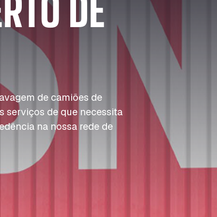
ERTO DE
A
A
A
Reabastecimento
p
p
p
Acesso e segurança
Estacionamento do
m
m
m
Depósito
 lavagem de camiões de
s serviços de que necessita
edência na nossa rede de