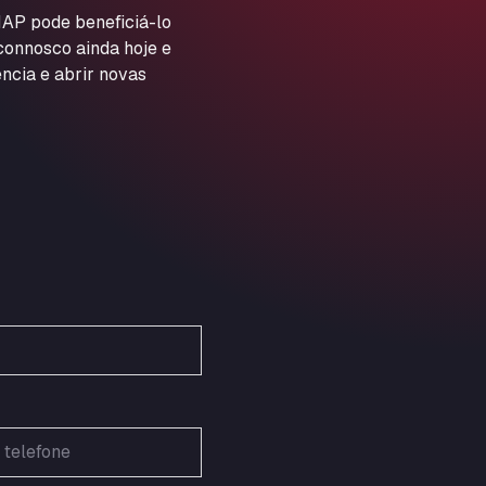
ARAL Autohof Preis
AP pode beneficiá-lo
 connosco ainda hoje e
Schellweilerstraße 1, 66871
ARAL Tankstelle - XXL
ncia e abrir novas
Truckwash.de GmbH
Obernburger Str. 127, 63811
Ardleigh South Services
a120 westbound, CO77SL
Area 47 Hermanos Rico
Autovia A4 km 47, 28300
Area de Servicio Agetrans
Autovia del Mediterraneo , 30850
Area Servicio Galp Las Bovedas
Autovia 5 KM 405, 7, 06006
Area Servidiesel S L
Calle Migjorn No 6, 12539
Arluno Truck Village
Via per Turbigo 69, 20004