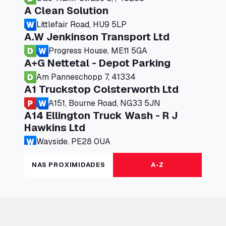
A Clean Solution
Littlefair Road, HU9 5LP
A.W Jenkinson Transport Ltd
Progress House, ME11 5GA
A+G Nettetal - Depot Parking
Am Panneschopp 7, 41334
A1 Truckstop Colsterworth Ltd
A151, Bourne Road, NG33 5JN
A14 Ellington Truck Wash - R J
Hawkins Ltd
Wayside, PE28 0UA
A19 Northbound Services (Exelby)
NAS PROXIMIDADES
A-Z
Ingleby Arncliffe, DL6 3JT
A19 Services North (Ron Perry)
A19 Services North, TS27 3HH
A19 Services South (Ron Perry)
A19 Services South, TS27 3HH