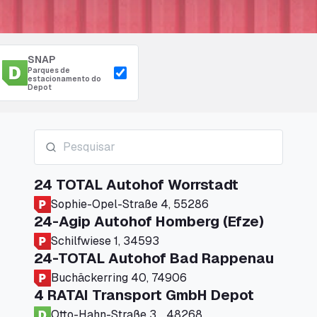
SNAP
Parques de
estacionamento do
Depot
24 TOTAL Autohof Worrstadt
Sophie-Opel-Straße 4, 55286
24-Agip Autohof Homberg (Efze)
Schilfwiese 1, 34593
24-TOTAL Autohof Bad Rappenau
Buchäckerring 40, 74906
4 RATAI Transport GmbH Depot
Otto-Hahn-Straße 3, , 48268