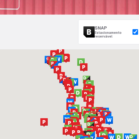
SNAP
Estacionamento
reservável