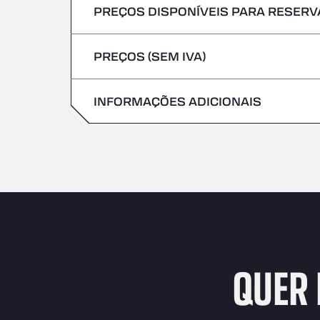
PREÇOS DISPONÍVEIS PARA RESERVA
Não são aceites veículos com mercadoria
Sexta-feira
Quinta-feira
PREÇOS (SEM IVA)
Sábado
Sexta-feira
Domingo
INFORMAÇÕES ADICIONAIS
Sábado
Domingo
QUER 