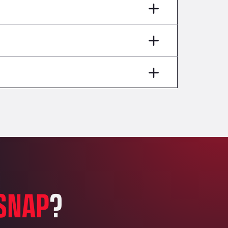
AP7 Salida 2, C/ Bassegoda, 4, 17700
Andamur Pamplona
A-15 Salida Imarcoain, 31119
Andamur San Roman II
Aut A1 Exit 385, 01207
Anglia Motel
Washway Road, PE12 8LT
Anpol Sp. z o.o.
Ul. Torunska 147, 85884
Aqua Ariva GmbH
Marie-Curie-Straße 24, 68219
Aral Autohof Bockel
An der Autobahn 1, 27404
ARAL Autohof Bockenem
SNAP
?
Oppelner Str. 1, 31167
ARAL Autohof Merklingen
Nellinger Str. 24, 89188