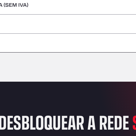
 (SEM IVA)
s perigosas/ADR
–
–
–
–
–
–
–
DESBLOQUEAR A REDE