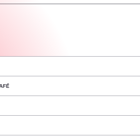
AFÉ
–
–
–
–
–
–
–