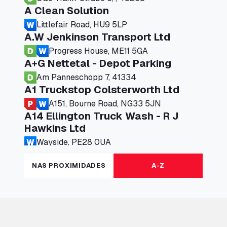
A Clean Solution
Littlefair Road, HU9 5LP
A.W Jenkinson Transport Ltd
Progress House, ME11 5GA
A+G Nettetal - Depot Parking
Am Panneschopp 7, 41334
A1 Truckstop Colsterworth Ltd
A151, Bourne Road, NG33 5JN
A14 Ellington Truck Wash - R J
Hawkins Ltd
Wayside, PE28 0UA
A19 Northbound Services (Exelby)
NAS PROXIMIDADES
A-Z
Ingleby Arncliffe, DL6 3JT
A19 Services North (Ron Perry)
A19 Services North, TS27 3HH
A19 Services South (Ron Perry)
A19 Services South, TS27 3HH