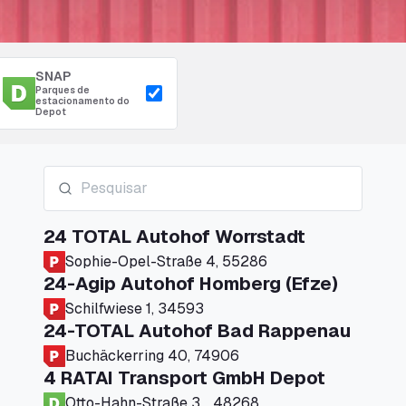
SNAP
Parques de
estacionamento do
Depot
24 TOTAL Autohof Worrstadt
Sophie-Opel-Straße 4, 55286
24-Agip Autohof Homberg (Efze)
Schilfwiese 1, 34593
24-TOTAL Autohof Bad Rappenau
Buchäckerring 40, 74906
4 RATAI Transport GmbH Depot
Otto-Hahn-Straße 3, , 48268