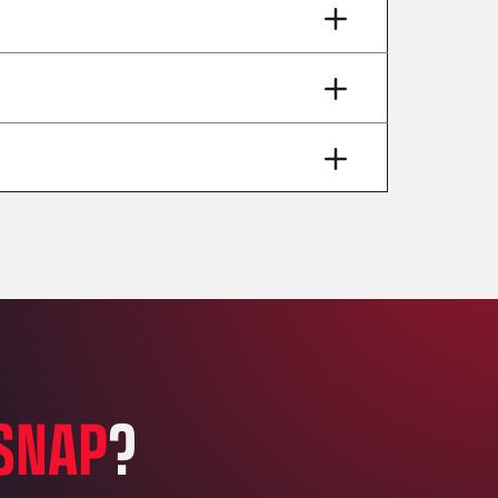
AP7 Salida 2, C/ Bassegoda, 4, 17700
Andamur Pamplona
A-15 Salida Imarcoain, 31119
Andamur San Roman II
Aut A1 Exit 385, 01207
Anglia Motel
Washway Road, PE12 8LT
Anpol Sp. z o.o.
Ul. Torunska 147, 85884
Aqua Ariva GmbH
Marie-Curie-Straße 24, 68219
Aral Autohof Bockel
An der Autobahn 1, 27404
ARAL Autohof Bockenem
SNAP
?
Oppelner Str. 1, 31167
ARAL Autohof Merklingen
Nellinger Str. 24, 89188