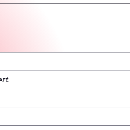
AFÉ
–
–
–
–
–
–
–