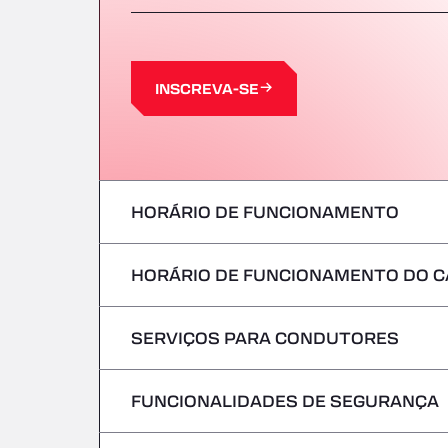
INSCREVA-SE
HORÁRIO DE FUNCIONAMENTO
HORÁRIO DE FUNCIONAMENTO DO C
Segunda-feira
terça-feira
SERVIÇOS PARA CONDUTORES
Segunda-feira
Quarta-feira
terça-feira
FUNCIONALIDADES DE SEGURANÇA
Sem veículos frigoríficos
Quinta-feira
Quarta-feira