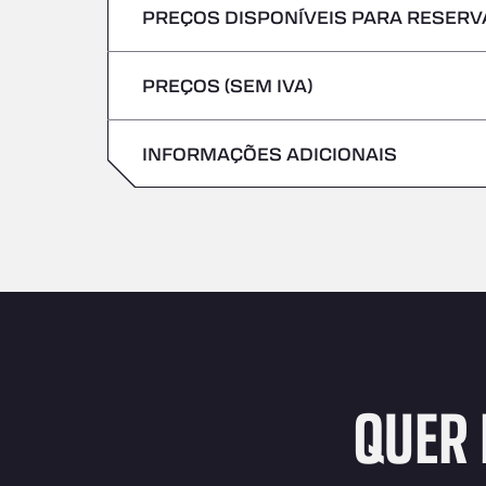
PREÇOS DISPONÍVEIS PARA RESERVA
Não são aceites veículos com mercadoria
Sexta-feira
Quinta-feira
PREÇOS (SEM IVA)
Sábado
Sexta-feira
Domingo
INFORMAÇÕES ADICIONAIS
Sábado
Domingo
QUER 