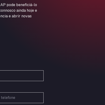
ARAL Autohof Preis
AP pode beneficiá-lo
 connosco ainda hoje e
Schellweilerstraße 1, 66871
ARAL Tankstelle - XXL
ncia e abrir novas
Truckwash.de GmbH
Obernburger Str. 127, 63811
Ardleigh South Services
a120 westbound, CO77SL
Area 47 Hermanos Rico
Autovia A4 km 47, 28300
Area de Servicio Agetrans
Autovia del Mediterraneo , 30850
Area Servicio Galp Las Bovedas
Autovia 5 KM 405, 7, 06006
Area Servidiesel S L
Calle Migjorn No 6, 12539
Arluno Truck Village
Via per Turbigo 69, 20004