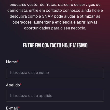
Aqua Ariva GmbH
enquanto gestor de frotas, parceiro de serviços ou
camionista, entre em contacto connosco ainda hoje e
Marie-Curie-Straße 24, 68219
Aral Autohof Bockel
descubra como a SNAP pode ajudar a otimizar as
operações, aumentar a eficiência e abrir novas
An der Autobahn 1, 27404
oportunidades para o seu negócio.
ARAL Autohof Bockenem
Oppelner Str. 1, 31167
ARAL Autohof Merklingen
ENTRE EM CONTACTO HOJE MESMO
Nellinger Str. 24, 89188
ARAL Autohof Preis
Schellweilerstraße 1, 66871
Nome
*
ARAL Tankstelle - XXL Truckwash.de
GmbH
Obernburger Str. 127, 63811
Apelido
*
Ardleigh South Services
a120 westbound, CO77SL
Area 47 Hermanos Rico
Autovia A4 km 47, 28300
E-mail
*