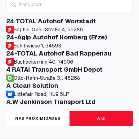
24 TOTAL Autohof Worrstadt
Sophie-Opel-Straße 4, 55286
24-Agip Autohof Homberg (Efze)
Schilfwiese 1, 34593
24-TOTAL Autohof Bad Rappenau
Buchäckerring 40, 74906
4 RATAI Transport GmbH Depot
Otto-Hahn-Straße 3, , 48268
A Clean Solution
Littlefair Road, HU9 5LP
A.W Jenkinson Transport Ltd
Progress House, ME11 5GA
A+G Nettetal - Depot Parking
NAS PROXIMIDADES
A-Z
Am Panneschopp 7, 41334
A1 Truckstop Colsterworth Ltd