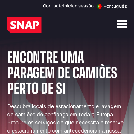
Contacto
Iniciar sessão
Português
Abrir
ENCONTRE UMA
PARAGEM DE CAMIÕES
PERTO DE SI
Descubra locais de estacionamento e lavagem
de camiões de confiança em toda a Europa.
Procure os serviços de que necessita e reserve
o estacionamento com antecedência na nossa