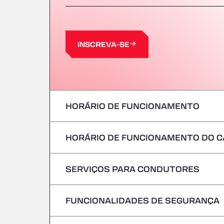
INSCREVA-SE
HORÁRIO DE FUNCIONAMENTO
HORÁRIO DE FUNCIONAMENTO DO C
Segunda-feira
terça-feira
SERVIÇOS PARA CONDUTORES
Segunda-feira
Quarta-feira
terça-feira
FUNCIONALIDADES DE SEGURANÇA
Sem veículos frigoríficos
Quinta-feira
Quarta-feira