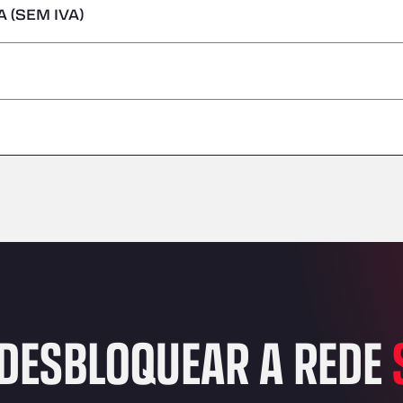
 (SEM IVA)
s perigosas/ADR
–
–
–
–
–
–
–
DESBLOQUEAR A REDE