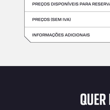
PREÇOS DISPONÍVEIS PARA RESERVA
Não são aceites veículos com mercadoria
Sexta-feira
Quinta-feira
PREÇOS (SEM IVA)
Sábado
Sexta-feira
Domingo
INFORMAÇÕES ADICIONAIS
Sábado
Domingo
QUER 