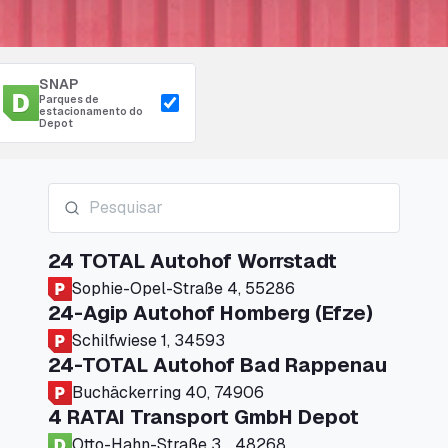
SNAP
Parques de
estacionamento do
Depot
24 TOTAL Autohof Worrstadt
Sophie-Opel-Straße 4, 55286
24-Agip Autohof Homberg (Efze)
Schilfwiese 1, 34593
24-TOTAL Autohof Bad Rappenau
Buchäckerring 40, 74906
4 RATAI Transport GmbH Depot
Otto-Hahn-Straße 3, , 48268