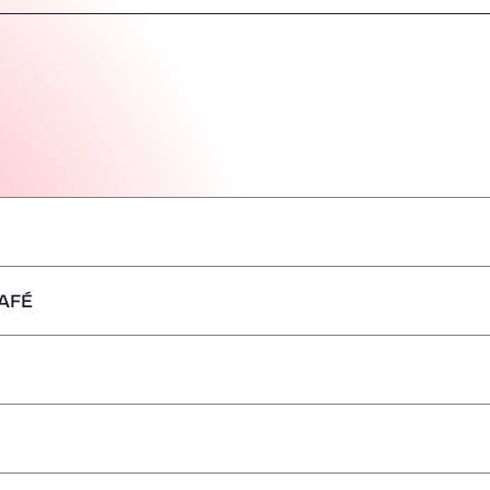
AFÉ
–
–
–
–
–
–
–