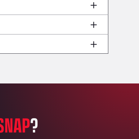
AP7 Salida 2, C/ Bassegoda, 4, 17700
Andamur Pamplona
A-15 Salida Imarcoain, 31119
Andamur San Roman II
Aut A1 Exit 385, 01207
Anglia Motel
Washway Road, PE12 8LT
Anpol Sp. z o.o.
Ul. Torunska 147, 85884
Aqua Ariva GmbH
Marie-Curie-Straße 24, 68219
Aral Autohof Bockel
An der Autobahn 1, 27404
ARAL Autohof Bockenem
SNAP
?
Oppelner Str. 1, 31167
ARAL Autohof Merklingen
Nellinger Str. 24, 89188