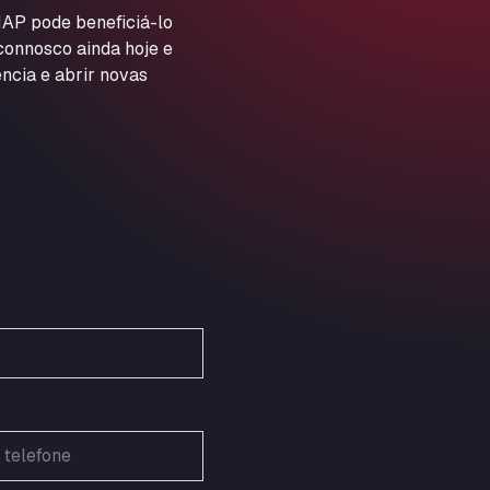
ARAL Autohof Preis
AP pode beneficiá-lo
 connosco ainda hoje e
Schellweilerstraße 1, 66871
ARAL Tankstelle - XXL
ncia e abrir novas
Truckwash.de GmbH
Obernburger Str. 127, 63811
Ardleigh South Services
a120 westbound, CO77SL
Area 47 Hermanos Rico
Autovia A4 km 47, 28300
Area de Servicio Agetrans
Autovia del Mediterraneo , 30850
Area Servicio Galp Las Bovedas
Autovia 5 KM 405, 7, 06006
Area Servidiesel S L
Calle Migjorn No 6, 12539
Arluno Truck Village
Via per Turbigo 69, 20004