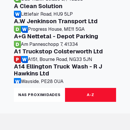
A Clean Solution
Littlefair Road, HU9 5LP
A.W Jenkinson Transport Ltd
Progress House, ME11 5GA
A+G Nettetal - Depot Parking
Am Panneschopp 7, 41334
A1 Truckstop Colsterworth Ltd
A151, Bourne Road, NG33 5JN
A14 Ellington Truck Wash - R J
Hawkins Ltd
Wayside, PE28 0UA
A19 Northbound Services (Exelby)
NAS PROXIMIDADES
A-Z
Ingleby Arncliffe, DL6 3JT
A19 Services North (Ron Perry)
A19 Services North, TS27 3HH
A19 Services South (Ron Perry)
A19 Services South, TS27 3HH