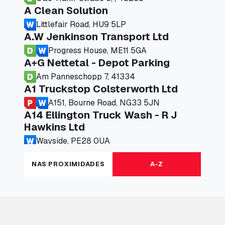
A Clean Solution
Littlefair Road, HU9 5LP
A.W Jenkinson Transport Ltd
Progress House, ME11 5GA
A+G Nettetal - Depot Parking
Am Panneschopp 7, 41334
A1 Truckstop Colsterworth Ltd
A151, Bourne Road, NG33 5JN
A14 Ellington Truck Wash - R J
Hawkins Ltd
Wayside, PE28 0UA
A19 Northbound Services (Exelby)
NAS PROXIMIDADES
A-Z
Ingleby Arncliffe, DL6 3JT
A19 Services North (Ron Perry)
A19 Services North, TS27 3HH
A19 Services South (Ron Perry)
A19 Services South, TS27 3HH