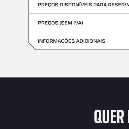
PREÇOS DISPONÍVEIS PARA RESERVA
Não são aceites veículos com mercadoria
Sexta-feira
Quinta-feira
PREÇOS (SEM IVA)
Sábado
Sexta-feira
Domingo
INFORMAÇÕES ADICIONAIS
Sábado
Domingo
QUER 