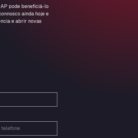
ARAL Autohof Preis
AP pode beneficiá-lo
 connosco ainda hoje e
Schellweilerstraße 1, 66871
ARAL Tankstelle - XXL
ncia e abrir novas
Truckwash.de GmbH
Obernburger Str. 127, 63811
Ardleigh South Services
a120 westbound, CO77SL
Area 47 Hermanos Rico
Autovia A4 km 47, 28300
Area de Servicio Agetrans
Autovia del Mediterraneo , 30850
Area Servicio Galp Las Bovedas
Autovia 5 KM 405, 7, 06006
Area Servidiesel S L
Calle Migjorn No 6, 12539
Arluno Truck Village
Via per Turbigo 69, 20004