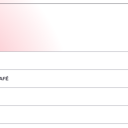
AFÉ
–
–
–
–
–
–
–