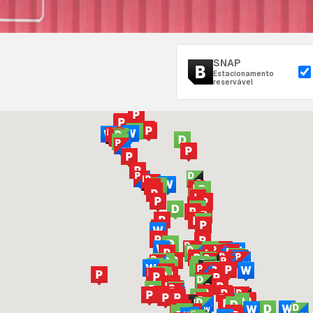
SNAP
Estacionamento
reservável