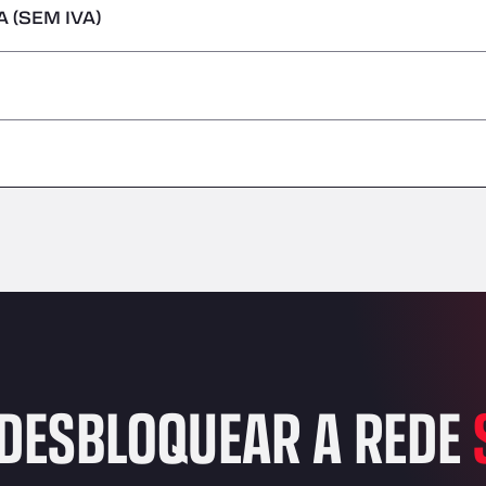
 (SEM IVA)
s perigosas/ADR
–
–
–
–
–
–
–
DESBLOQUEAR A REDE