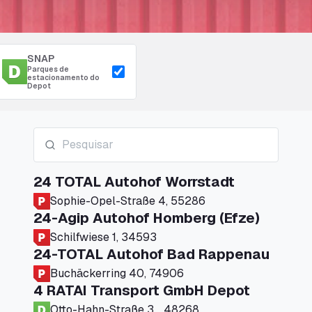
SNAP
Parques de
estacionamento do
Depot
24 TOTAL Autohof Worrstadt
Sophie-Opel-Straße 4, 55286
24-Agip Autohof Homberg (Efze)
Schilfwiese 1, 34593
24-TOTAL Autohof Bad Rappenau
Buchäckerring 40, 74906
4 RATAI Transport GmbH Depot
Otto-Hahn-Straße 3, , 48268