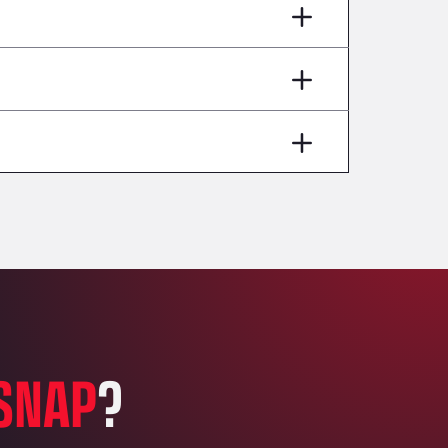
AP7 Salida 2, C/ Bassegoda, 4, 17700
Andamur Pamplona
A-15 Salida Imarcoain, 31119
Andamur San Roman II
Aut A1 Exit 385, 01207
Anglia Motel
Washway Road, PE12 8LT
Anpol Sp. z o.o.
Ul. Torunska 147, 85884
Aqua Ariva GmbH
Marie-Curie-Straße 24, 68219
Aral Autohof Bockel
An der Autobahn 1, 27404
ARAL Autohof Bockenem
SNAP
?
Oppelner Str. 1, 31167
ARAL Autohof Merklingen
Nellinger Str. 24, 89188