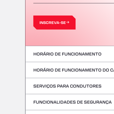
INSCREVA-SE
HORÁRIO DE FUNCIONAMENTO
HORÁRIO DE FUNCIONAMENTO DO C
Segunda-feira
terça-feira
SERVIÇOS PARA CONDUTORES
Segunda-feira
Quarta-feira
terça-feira
FUNCIONALIDADES DE SEGURANÇA
Sem veículos frigoríficos
Quinta-feira
Quarta-feira