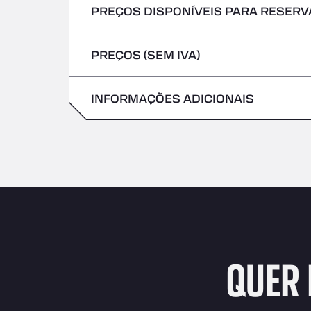
PREÇOS DISPONÍVEIS PARA RESERVA
Não são aceites veículos com mercadoria
Sexta-feira
Quinta-feira
PREÇOS (SEM IVA)
Sábado
Sexta-feira
Domingo
INFORMAÇÕES ADICIONAIS
Sábado
Domingo
QUER 