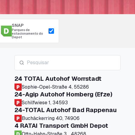
SNAP
Parques de
estacionamento do
Depot
24 TOTAL Autohof Worrstadt
Sophie-Opel-Straße 4, 55286
24-Agip Autohof Homberg (Efze)
Schilfwiese 1, 34593
24-TOTAL Autohof Bad Rappenau
Buchäckerring 40, 74906
4 RATAI Transport GmbH Depot
Otto-Hahn-Straße 3, , 48268