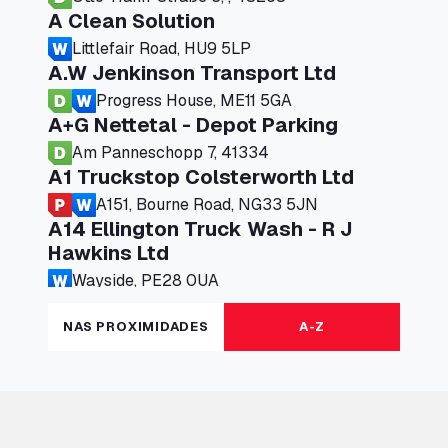
A Clean Solution
Littlefair Road, HU9 5LP
A.W Jenkinson Transport Ltd
Progress House, ME11 5GA
A+G Nettetal - Depot Parking
Am Panneschopp 7, 41334
A1 Truckstop Colsterworth Ltd
A151, Bourne Road, NG33 5JN
A14 Ellington Truck Wash - R J
Hawkins Ltd
Wayside, PE28 0UA
A19 Northbound Services (Exelby)
NAS PROXIMIDADES
A-Z
Ingleby Arncliffe, DL6 3JT
A19 Services North (Ron Perry)
A19 Services North, TS27 3HH
A19 Services South (Ron Perry)
A19 Services South, TS27 3HH