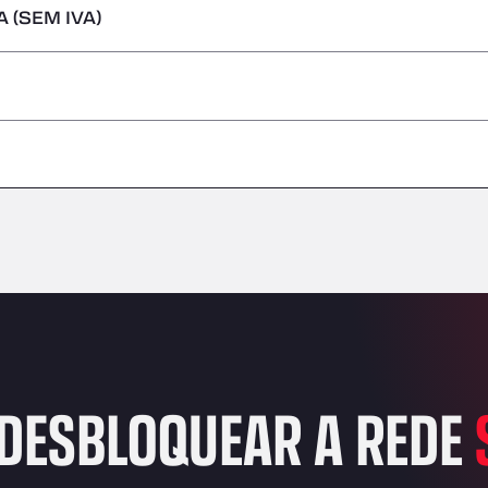
 (SEM IVA)
s perigosas/ADR
–
–
–
–
–
–
–
DESBLOQUEAR A REDE