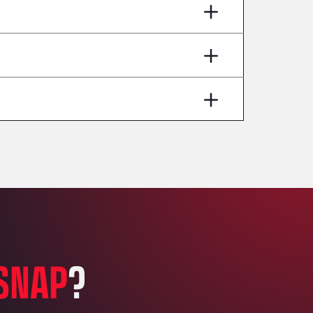
AP7 Salida 2, C/ Bassegoda, 4, 17700
Andamur Pamplona
A-15 Salida Imarcoain, 31119
Andamur San Roman II
Aut A1 Exit 385, 01207
Anglia Motel
Washway Road, PE12 8LT
Anpol Sp. z o.o.
Ul. Torunska 147, 85884
Aqua Ariva GmbH
Marie-Curie-Straße 24, 68219
Aral Autohof Bockel
An der Autobahn 1, 27404
ARAL Autohof Bockenem
SNAP
?
Oppelner Str. 1, 31167
ARAL Autohof Merklingen
Nellinger Str. 24, 89188