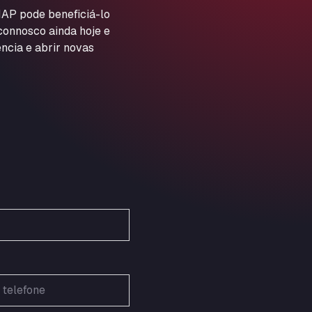
ARAL Autohof Preis
AP pode beneficiá-lo
 connosco ainda hoje e
Schellweilerstraße 1, 66871
ARAL Tankstelle - XXL
ncia e abrir novas
Truckwash.de GmbH
Obernburger Str. 127, 63811
Ardleigh South Services
a120 westbound, CO77SL
Area 47 Hermanos Rico
Autovia A4 km 47, 28300
Area de Servicio Agetrans
Autovia del Mediterraneo , 30850
Area Servicio Galp Las Bovedas
Autovia 5 KM 405, 7, 06006
Area Servidiesel S L
Calle Migjorn No 6, 12539
Arluno Truck Village
Via per Turbigo 69, 20004