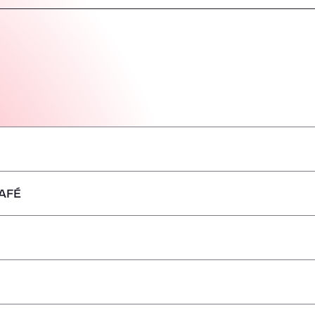
AFÉ
–
–
–
–
–
–
–