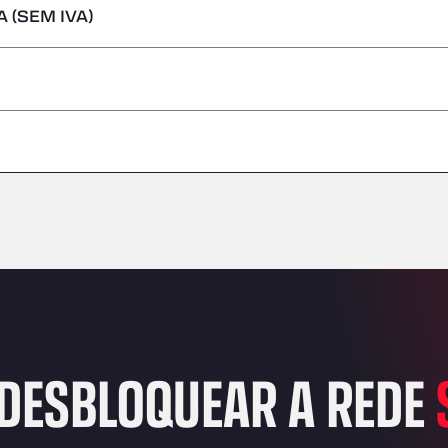
 (SEM IVA)
s perigosas/ADR
–
–
–
–
–
–
–
DESBLOQUEAR A REDE