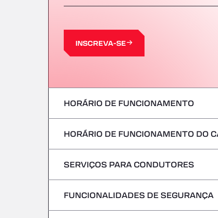
INSCREVA-SE
HORÁRIO DE FUNCIONAMENTO
HORÁRIO DE FUNCIONAMENTO DO C
Segunda-feira
terça-feira
SERVIÇOS PARA CONDUTORES
Segunda-feira
Quarta-feira
terça-feira
FUNCIONALIDADES DE SEGURANÇA
Sem veículos frigoríficos
Quinta-feira
Quarta-feira