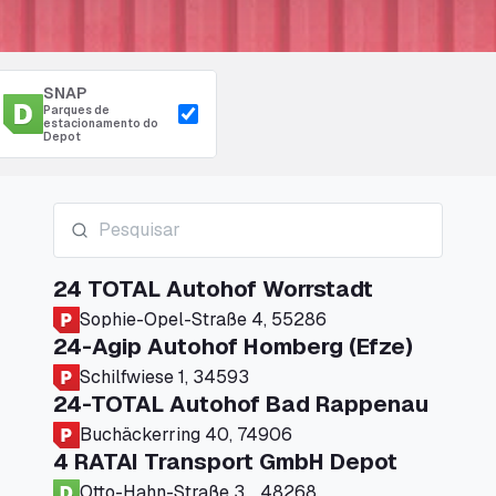
SNAP
Parques de
estacionamento do
Depot
24 TOTAL Autohof Worrstadt
Sophie-Opel-Straße 4, 55286
24-Agip Autohof Homberg (Efze)
Schilfwiese 1, 34593
24-TOTAL Autohof Bad Rappenau
Buchäckerring 40, 74906
4 RATAI Transport GmbH Depot
Otto-Hahn-Straße 3, , 48268