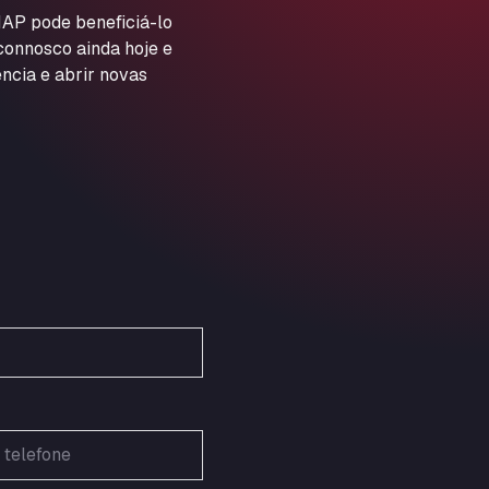
ARAL Autohof Preis
AP pode beneficiá-lo
 connosco ainda hoje e
Schellweilerstraße 1, 66871
ARAL Tankstelle - XXL
ncia e abrir novas
Truckwash.de GmbH
Obernburger Str. 127, 63811
Ardleigh South Services
a120 westbound, CO77SL
Area 47 Hermanos Rico
Autovia A4 km 47, 28300
Area de Servicio Agetrans
Autovia del Mediterraneo , 30850
Area Servicio Galp Las Bovedas
Autovia 5 KM 405, 7, 06006
Area Servidiesel S L
Calle Migjorn No 6, 12539
Arluno Truck Village
Via per Turbigo 69, 20004