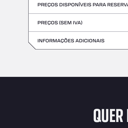
PREÇOS DISPONÍVEIS PARA RESERVA
Não são aceites veículos com mercadoria
Sexta-feira
Quinta-feira
PREÇOS (SEM IVA)
Sábado
Sexta-feira
Domingo
INFORMAÇÕES ADICIONAIS
Sábado
Domingo
QUER 