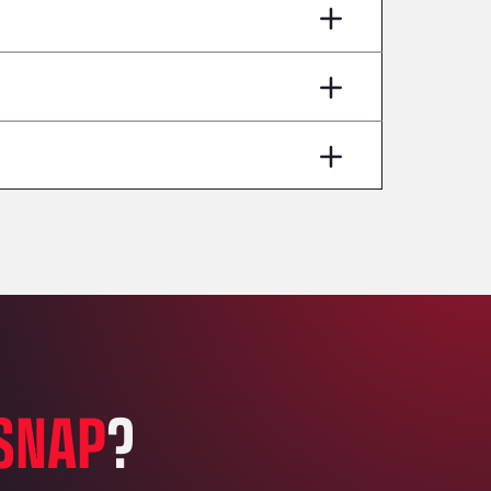
AP7 Salida 2, C/ Bassegoda, 4, 17700
Andamur Pamplona
A-15 Salida Imarcoain, 31119
Andamur San Roman II
Aut A1 Exit 385, 01207
Anglia Motel
Washway Road, PE12 8LT
Anpol Sp. z o.o.
Ul. Torunska 147, 85884
Aqua Ariva GmbH
Marie-Curie-Straße 24, 68219
Aral Autohof Bockel
An der Autobahn 1, 27404
ARAL Autohof Bockenem
SNAP
?
Oppelner Str. 1, 31167
ARAL Autohof Merklingen
Nellinger Str. 24, 89188