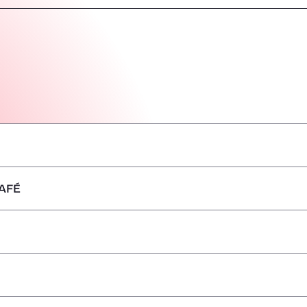
AFÉ
–
–
–
–
–
–
–