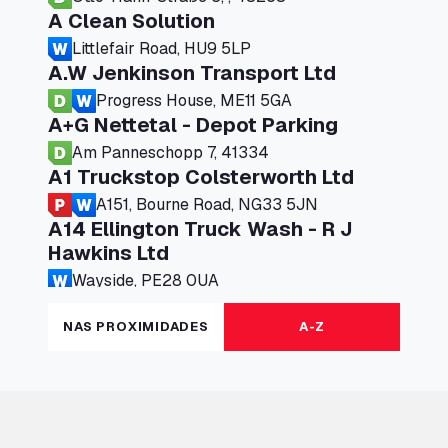
A Clean Solution
Littlefair Road, HU9 5LP
A.W Jenkinson Transport Ltd
Progress House, ME11 5GA
A+G Nettetal - Depot Parking
Am Panneschopp 7, 41334
A1 Truckstop Colsterworth Ltd
A151, Bourne Road, NG33 5JN
A14 Ellington Truck Wash - R J
Hawkins Ltd
Wayside, PE28 0UA
A19 Northbound Services (Exelby)
NAS PROXIMIDADES
A-Z
Ingleby Arncliffe, DL6 3JT
A19 Services North (Ron Perry)
A19 Services North, TS27 3HH
A19 Services South (Ron Perry)
A19 Services South, TS27 3HH