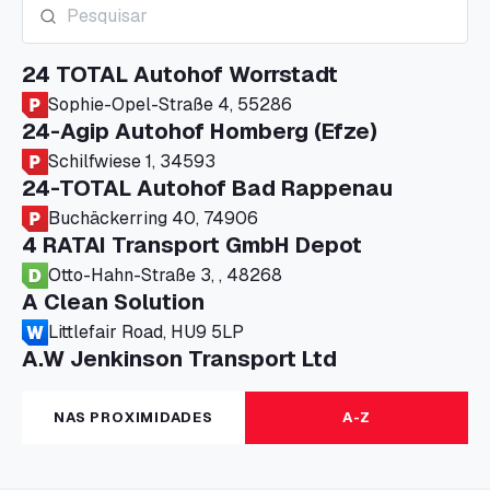
24 TOTAL Autohof Worrstadt
Sophie-Opel-Straße 4, 55286
24-Agip Autohof Homberg (Efze)
Schilfwiese 1, 34593
24-TOTAL Autohof Bad Rappenau
Buchäckerring 40, 74906
4 RATAI Transport GmbH Depot
Otto-Hahn-Straße 3, , 48268
A Clean Solution
Littlefair Road, HU9 5LP
A.W Jenkinson Transport Ltd
Progress House, ME11 5GA
A+G Nettetal - Depot Parking
NAS PROXIMIDADES
A-Z
Am Panneschopp 7, 41334
A1 Truckstop Colsterworth Ltd