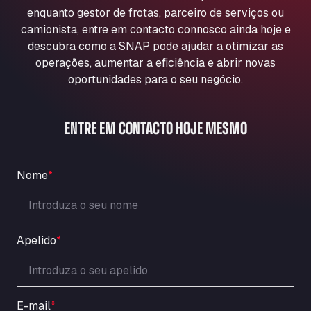
Aqua Ariva GmbH
enquanto gestor de frotas, parceiro de serviços ou
camionista, entre em contacto connosco ainda hoje e
Marie-Curie-Straße 24, 68219
Aral Autohof Bockel
descubra como a SNAP pode ajudar a otimizar as
operações, aumentar a eficiência e abrir novas
An der Autobahn 1, 27404
oportunidades para o seu negócio.
ARAL Autohof Bockenem
Oppelner Str. 1, 31167
ARAL Autohof Merklingen
ENTRE EM CONTACTO HOJE MESMO
Nellinger Str. 24, 89188
ARAL Autohof Preis
Schellweilerstraße 1, 66871
Nome
*
ARAL Tankstelle - XXL Truckwash.de
GmbH
Obernburger Str. 127, 63811
Apelido
*
Ardleigh South Services
a120 westbound, CO77SL
Area 47 Hermanos Rico
Autovia A4 km 47, 28300
E-mail
*