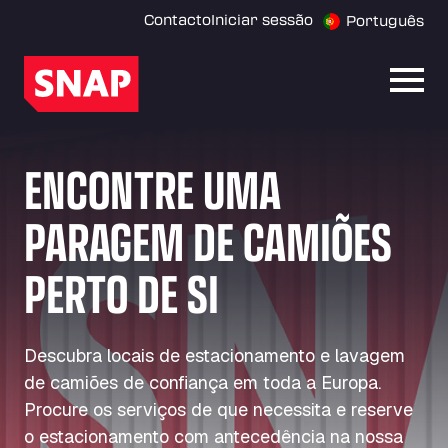
Contacto
Iniciar sessão
Português
Abrir
ENCONTRE UMA
PARAGEM DE CAMIÕES
PERTO DE SI
Descubra locais de estacionamento e lavagem
de camiões de confiança em toda a Europa.
Procure os serviços de que necessita e reserve
o estacionamento com antecedência na nossa