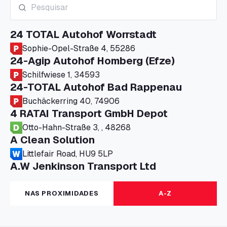
24 TOTAL Autohof Worrstadt
Sophie-Opel-Straße 4, 55286
24-Agip Autohof Homberg (Efze)
Schilfwiese 1, 34593
24-TOTAL Autohof Bad Rappenau
Buchäckerring 40, 74906
4 RATAI Transport GmbH Depot
Otto-Hahn-Straße 3, , 48268
A Clean Solution
Littlefair Road, HU9 5LP
A.W Jenkinson Transport Ltd
Progress House, ME11 5GA
A+G Nettetal - Depot Parking
NAS PROXIMIDADES
A-Z
Am Panneschopp 7, 41334
A1 Truckstop Colsterworth Ltd