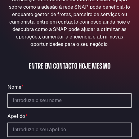
Aqua Ariva GmbH
sobre como a adesão à rede SNAP pode beneficiá-lo
Marie-Curie-Straße 24, 68219
enquanto gestor de frotas, parceiro de serviços ou
Aral Autohof Bockel
camionista, entre em contacto connosco ainda hoje e
descubra como a SNAP pode ajudar a otimizar as
An der Autobahn 1, 27404
ARAL Autohof Bockenem
operações, aumentar a eficiência e abrir novas
oportunidades para o seu negócio.
Oppelner Str. 1, 31167
ARAL Autohof Merklingen
Nellinger Str. 24, 89188
ENTRE EM CONTACTO HOJE MESMO
ARAL Autohof Preis
Schellweilerstraße 1, 66871
ARAL Tankstelle - XXL Truckwash.de
Nome
*
GmbH
Obernburger Str. 127, 63811
Ardleigh South Services
Apelido
*
a120 westbound, CO77SL
Area 47 Hermanos Rico
Autovia A4 km 47, 28300