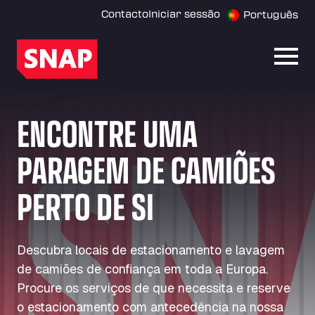
Contacto
Iniciar sessão
Português
Abrir
ENCONTRE UMA
PARAGEM DE CAMIÕES
PERTO DE SI
Descubra locais de estacionamento e lavagem
de camiões de confiança em toda a Europa.
Procure os serviços de que necessita e reserve
o estacionamento com antecedência na nossa