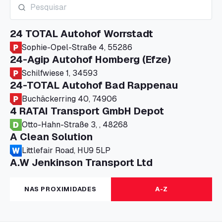
24 TOTAL Autohof Worrstadt
Sophie-Opel-Straße 4, 55286
24-Agip Autohof Homberg (Efze)
Schilfwiese 1, 34593
24-TOTAL Autohof Bad Rappenau
Buchäckerring 40, 74906
4 RATAI Transport GmbH Depot
Otto-Hahn-Straße 3, , 48268
A Clean Solution
Littlefair Road, HU9 5LP
A.W Jenkinson Transport Ltd
Progress House, ME11 5GA
A+G Nettetal - Depot Parking
NAS PROXIMIDADES
A-Z
Am Panneschopp 7, 41334
A1 Truckstop Colsterworth Ltd