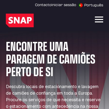
Contacto
Iniciar sessão
Português
Abrir
ENCONTRE UMA
PARAGEM DE CAMIÕES
PERTO DE SI
Descubra locais de estacionamento e lavagem
de camiões de confiança em toda a Europa.
Procure os serviços de que necessita e reserve
o estacionamento com antecedência na nossa