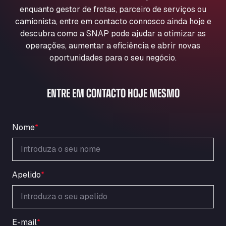
Aqua Ariva GmbH
enquanto gestor de frotas, parceiro de serviços ou
camionista, entre em contacto connosco ainda hoje e
Marie-Curie-Straße 24, 68219
Aral Autohof Bockel
descubra como a SNAP pode ajudar a otimizar as
operações, aumentar a eficiência e abrir novas
An der Autobahn 1, 27404
oportunidades para o seu negócio.
ARAL Autohof Bockenem
Oppelner Str. 1, 31167
ARAL Autohof Merklingen
ENTRE EM CONTACTO HOJE MESMO
Nellinger Str. 24, 89188
ARAL Autohof Preis
Schellweilerstraße 1, 66871
Nome
*
ARAL Tankstelle - XXL Truckwash.de
GmbH
Obernburger Str. 127, 63811
Apelido
*
Ardleigh South Services
a120 westbound, CO77SL
Area 47 Hermanos Rico
Autovia A4 km 47, 28300
E-mail
*