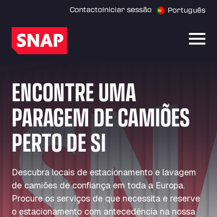
Contacto
Iniciar sessão
Português
Abrir
ENCONTRE UMA
PARAGEM DE CAMIÕES
PERTO DE SI
Descubra locais de estacionamento e lavagem
de camiões de confiança em toda a Europa.
Procure os serviços de que necessita e reserve
o estacionamento com antecedência na nossa