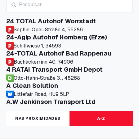
24 TOTAL Autohof Worrstadt
Sophie-Opel-Straße 4, 55286
24-Agip Autohof Homberg (Efze)
Schilfwiese 1, 34593
24-TOTAL Autohof Bad Rappenau
Buchäckerring 40, 74906
4 RATAI Transport GmbH Depot
Otto-Hahn-Straße 3, , 48268
A Clean Solution
Littlefair Road, HU9 5LP
A.W Jenkinson Transport Ltd
Progress House, ME11 5GA
A+G Nettetal - Depot Parking
NAS PROXIMIDADES
A-Z
Am Panneschopp 7, 41334
A1 Truckstop Colsterworth Ltd