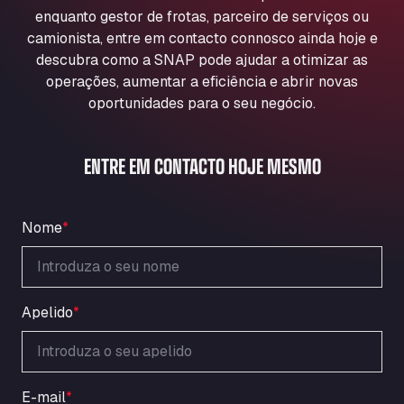
Aqua Ariva GmbH
enquanto gestor de frotas, parceiro de serviços ou
camionista, entre em contacto connosco ainda hoje e
Marie-Curie-Straße 24, 68219
Aral Autohof Bockel
descubra como a SNAP pode ajudar a otimizar as
operações, aumentar a eficiência e abrir novas
An der Autobahn 1, 27404
oportunidades para o seu negócio.
ARAL Autohof Bockenem
Oppelner Str. 1, 31167
ARAL Autohof Merklingen
ENTRE EM CONTACTO HOJE MESMO
Nellinger Str. 24, 89188
ARAL Autohof Preis
Schellweilerstraße 1, 66871
Nome
*
ARAL Tankstelle - XXL Truckwash.de
GmbH
Obernburger Str. 127, 63811
Apelido
*
Ardleigh South Services
a120 westbound, CO77SL
Area 47 Hermanos Rico
Autovia A4 km 47, 28300
E-mail
*