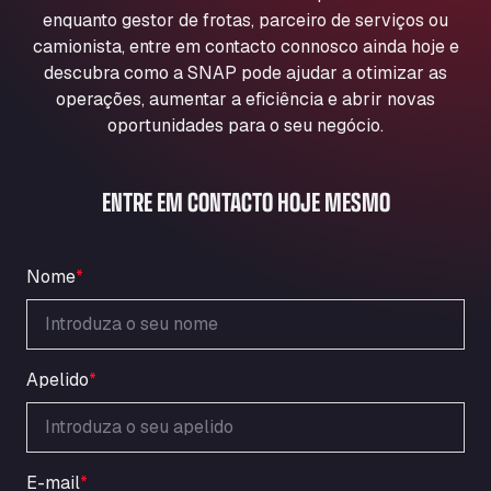
Aqua Ariva GmbH
enquanto gestor de frotas, parceiro de serviços ou
camionista, entre em contacto connosco ainda hoje e
Marie-Curie-Straße 24, 68219
Aral Autohof Bockel
descubra como a SNAP pode ajudar a otimizar as
operações, aumentar a eficiência e abrir novas
An der Autobahn 1, 27404
oportunidades para o seu negócio.
ARAL Autohof Bockenem
Oppelner Str. 1, 31167
ARAL Autohof Merklingen
ENTRE EM CONTACTO HOJE MESMO
Nellinger Str. 24, 89188
ARAL Autohof Preis
Schellweilerstraße 1, 66871
Nome
*
ARAL Tankstelle - XXL Truckwash.de
GmbH
Obernburger Str. 127, 63811
Apelido
*
Ardleigh South Services
a120 westbound, CO77SL
Area 47 Hermanos Rico
Autovia A4 km 47, 28300
E-mail
*