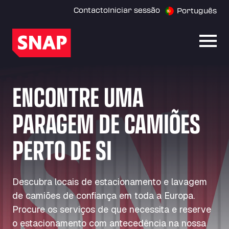
Contacto
Iniciar sessão
Português
Abrir
ENCONTRE UMA
PARAGEM DE CAMIÕES
PERTO DE SI
Descubra locais de estacionamento e lavagem
de camiões de confiança em toda a Europa.
Procure os serviços de que necessita e reserve
o estacionamento com antecedência na nossa