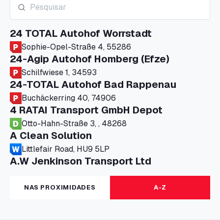
24 TOTAL Autohof Worrstadt
Sophie-Opel-Straße 4, 55286
24-Agip Autohof Homberg (Efze)
Schilfwiese 1, 34593
24-TOTAL Autohof Bad Rappenau
Buchäckerring 40, 74906
4 RATAI Transport GmbH Depot
Otto-Hahn-Straße 3, , 48268
A Clean Solution
Littlefair Road, HU9 5LP
A.W Jenkinson Transport Ltd
Progress House, ME11 5GA
A+G Nettetal - Depot Parking
NAS PROXIMIDADES
A-Z
Am Panneschopp 7, 41334
A1 Truckstop Colsterworth Ltd