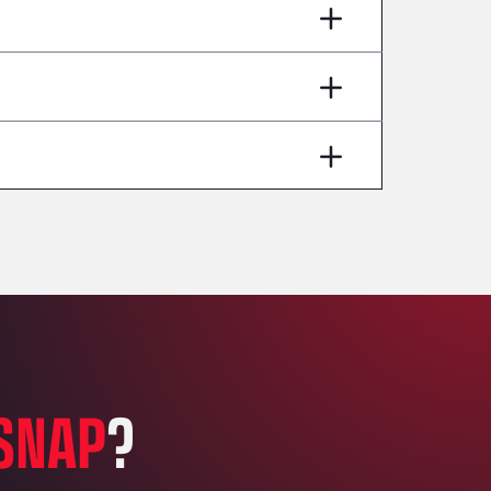
AP7 Salida 2, C/ Bassegoda, 4, 17700
Andamur Pamplona
A-15 Salida Imarcoain, 31119
Andamur San Roman II
Aut A1 Exit 385, 01207
Anglia Motel
Washway Road, PE12 8LT
Anpol Sp. z o.o.
Ul. Torunska 147, 85884
Aqua Ariva GmbH
Marie-Curie-Straße 24, 68219
Aral Autohof Bockel
An der Autobahn 1, 27404
ARAL Autohof Bockenem
SNAP
?
Oppelner Str. 1, 31167
ARAL Autohof Merklingen
Nellinger Str. 24, 89188