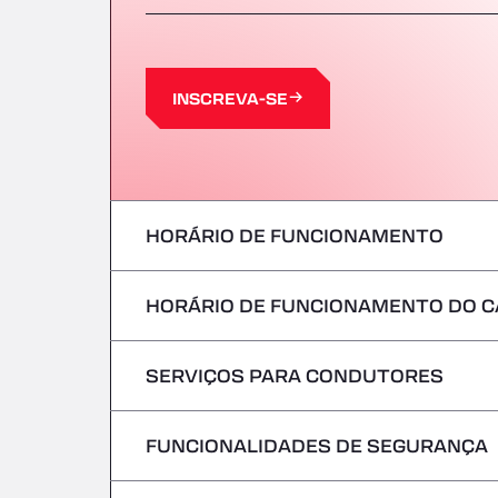
INSCREVA-SE
HORÁRIO DE FUNCIONAMENTO
HORÁRIO DE FUNCIONAMENTO DO C
Segunda-feira
terça-feira
SERVIÇOS PARA CONDUTORES
Segunda-feira
Quarta-feira
terça-feira
FUNCIONALIDADES DE SEGURANÇA
Sem veículos frigoríficos
Quinta-feira
Quarta-feira