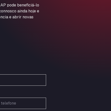
ARAL Autohof Preis
AP pode beneficiá-lo
 connosco ainda hoje e
Schellweilerstraße 1, 66871
ARAL Tankstelle - XXL
ncia e abrir novas
Truckwash.de GmbH
Obernburger Str. 127, 63811
Ardleigh South Services
a120 westbound, CO77SL
Area 47 Hermanos Rico
Autovia A4 km 47, 28300
Area de Servicio Agetrans
Autovia del Mediterraneo , 30850
Area Servicio Galp Las Bovedas
Autovia 5 KM 405, 7, 06006
Area Servidiesel S L
Calle Migjorn No 6, 12539
Arluno Truck Village
Via per Turbigo 69, 20004