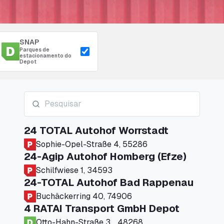
SNAP
Parques de
estacionamento do
Depot
24 TOTAL Autohof Worrstadt
Sophie-Opel-Straße 4, 55286
24-Agip Autohof Homberg (Efze)
Schilfwiese 1, 34593
24-TOTAL Autohof Bad Rappenau
Buchäckerring 40, 74906
4 RATAI Transport GmbH Depot
Otto-Hahn-Straße 3, , 48268