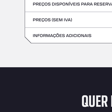
PREÇOS DISPONÍVEIS PARA RESERVA
Não são aceites veículos com mercadoria
Sexta-feira
Quinta-feira
PREÇOS (SEM IVA)
Sábado
Sexta-feira
Domingo
INFORMAÇÕES ADICIONAIS
Sábado
Domingo
QUER 