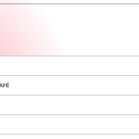
AFÉ
–
–
–
–
–
–
–