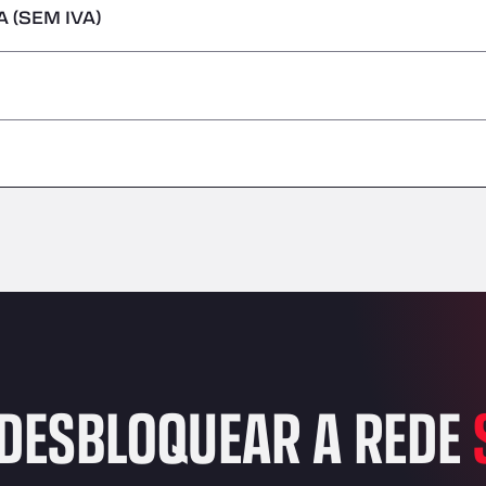
 (SEM IVA)
s perigosas/ADR
–
–
–
–
–
–
–
DESBLOQUEAR A REDE