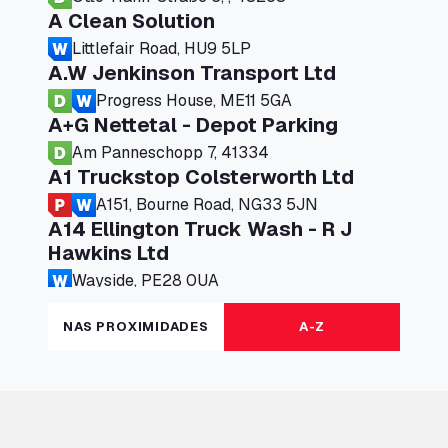
A Clean Solution
Littlefair Road, HU9 5LP
A.W Jenkinson Transport Ltd
Progress House, ME11 5GA
A+G Nettetal - Depot Parking
Am Panneschopp 7, 41334
A1 Truckstop Colsterworth Ltd
A151, Bourne Road, NG33 5JN
A14 Ellington Truck Wash - R J
Hawkins Ltd
Wayside, PE28 0UA
A19 Northbound Services (Exelby)
NAS PROXIMIDADES
A-Z
Ingleby Arncliffe, DL6 3JT
A19 Services North (Ron Perry)
A19 Services North, TS27 3HH
A19 Services South (Ron Perry)
A19 Services South, TS27 3HH