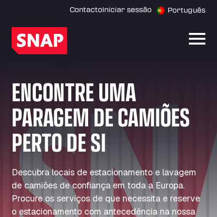
Contacto
Iniciar sessão
Português
Abrir
ENCONTRE UMA
PARAGEM DE CAMIÕES
PERTO DE SI
Descubra locais de estacionamento e lavagem
de camiões de confiança em toda a Europa.
Procure os serviços de que necessita e reserve
o estacionamento com antecedência na nossa