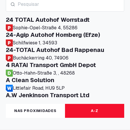
24 TOTAL Autohof Worrstadt
Sophie-Opel-Straße 4, 55286
24-Agip Autohof Homberg (Efze)
Schilfwiese 1, 34593
24-TOTAL Autohof Bad Rappenau
Buchäckerring 40, 74906
4 RATAI Transport GmbH Depot
Otto-Hahn-Straße 3, , 48268
A Clean Solution
Littlefair Road, HU9 5LP
A.W Jenkinson Transport Ltd
Progress House, ME11 5GA
A+G Nettetal - Depot Parking
NAS PROXIMIDADES
A-Z
Am Panneschopp 7, 41334
A1 Truckstop Colsterworth Ltd