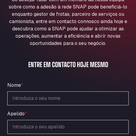
Aqua Ariva GmbH
sobre como a adesão à rede SNAP pode beneficiá-lo
Marie-Curie-Straße 24, 68219
enquanto gestor de frotas, parceiro de serviços ou
Aral Autohof Bockel
camionista, entre em contacto connosco ainda hoje e
descubra como a SNAP pode ajudar a otimizar as
An der Autobahn 1, 27404
ARAL Autohof Bockenem
operações, aumentar a eficiência e abrir novas
oportunidades para o seu negócio.
Oppelner Str. 1, 31167
ARAL Autohof Merklingen
Nellinger Str. 24, 89188
ENTRE EM CONTACTO HOJE MESMO
ARAL Autohof Preis
Schellweilerstraße 1, 66871
ARAL Tankstelle - XXL Truckwash.de
Nome
*
GmbH
Obernburger Str. 127, 63811
Ardleigh South Services
Apelido
*
a120 westbound, CO77SL
Area 47 Hermanos Rico
Autovia A4 km 47, 28300