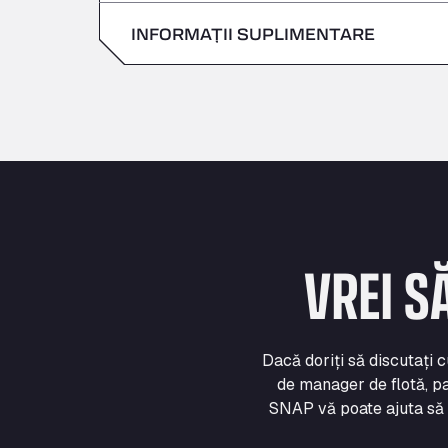
Duminică
INFORMAȚII SUPLIMENTARE
Sâmbătă
Duminică
VREI S
Dacă doriți să discutați 
de manager de flotă, pa
SNAP vă poate ajuta să vă