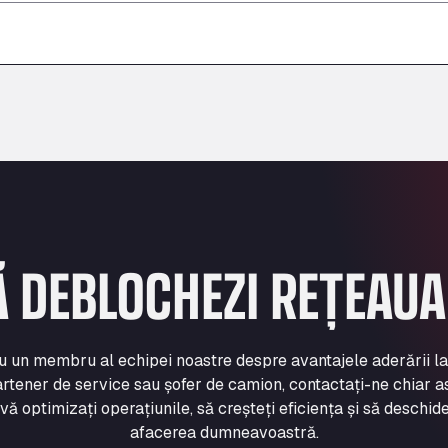
–
–
–
Ă DEBLOCHEZI REȚEAU
cu un membru al echipei noastre despre avantajele aderării l
rtener de service sau șofer de camion, contactați-ne chiar a
 optimizați operațiunile, să creșteți eficiența și să deschide
afacerea dumneavoastră.