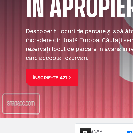
ÎN APROPIE
Descoperiți locuri de parcare și spălă
încredere din toată Europa. Căutați serv
rezervați locul de parcare în avans în r
care acceptă rezervări.
ÎNSCRIE-TE AZI
SNAP