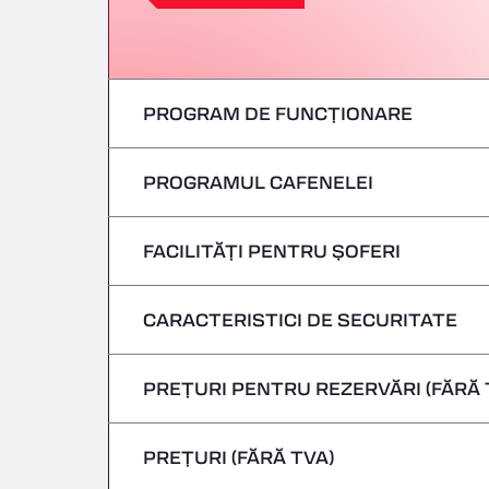
PROGRAM DE FUNCȚIONARE
PROGRAMUL CAFENELEI
Luni
marți
FACILITĂȚI PENTRU ȘOFERI
Luni
Miercuri
marți
CARACTERISTICI DE SECURITATE
Fără vehicule frigorifice
joi
Miercuri
PREȚURI PENTRU REZERVĂRI (FĂRĂ 
Nu se acceptă vehicule care transportă m
Vineri
joi
PREȚURI (FĂRĂ TVA)
Sâmbătă
Vineri