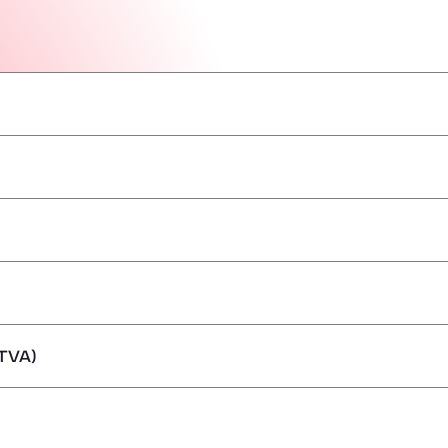
–
–
–
–
–
–
–
TVA)
ărfuri periculoase/ADR
–
–
–
–