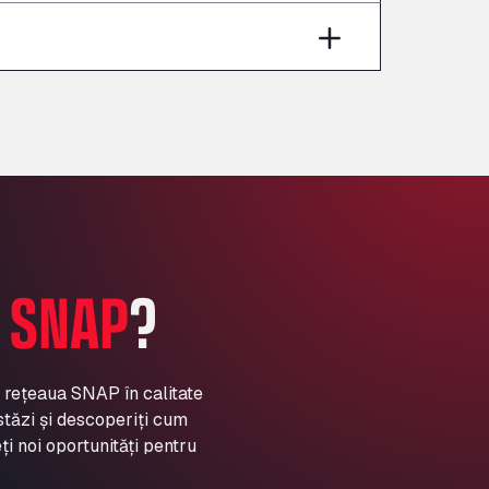
Aut A1 Exit 385, 01207
Anglia Motel
Washway Road, PE12 8LT
Anpol Sp. z o.o.
Ul. Torunska 147, 85884
Aqua Ariva GmbH
Marie-Curie-Straße 24, 68219
Aral Autohof Bockel
An der Autobahn 1, 27404
ARAL Autohof Bockenem
A
SNAP
?
Oppelner Str. 1, 31167
ARAL Autohof Merklingen
Nellinger Str. 24, 89188
ARAL Autohof Preis
a rețeaua SNAP în calitate
stăzi și descoperiți cum
Schellweilerstraße 1, 66871
ARAL Tankstelle - XXL
ți noi oportunități pentru
Truckwash.de GmbH