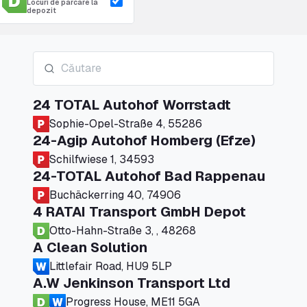
Locuri de parcare la
depozit
24 TOTAL Autohof Worrstadt
Sophie-Opel-Straße 4, 55286
24-Agip Autohof Homberg (Efze)
Schilfwiese 1, 34593
24-TOTAL Autohof Bad Rappenau
Buchäckerring 40, 74906
4 RATAI Transport GmbH Depot
Otto-Hahn-Straße 3, , 48268
A Clean Solution
Littlefair Road, HU9 5LP
A.W Jenkinson Transport Ltd
Progress House, ME11 5GA