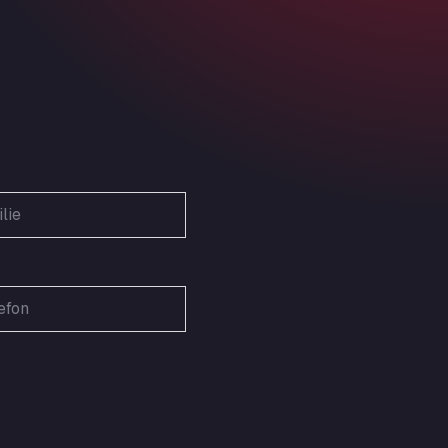
Obernburger Str. 127, 63811
Ardleigh South Services
a120 westbound, CO77SL
Area 47 Hermanos Rico
Autovia A4 km 47, 28300
Area de Servicio Agetrans
Autovia del Mediterraneo , 30850
Area Servicio Galp Las Bovedas
Autovia 5 KM 405, 7, 06006
Area Servidiesel S L
Calle Migjorn No 6, 12539
Arluno Truck Village
Via per Turbigo 69, 20004
Asapjobs
Objazdowa 35, 99-300
Ashford International Truck Stop
Unit 14 Waterbrook Park, TN24 0FL