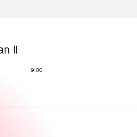
n II
19100