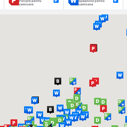
Parcare pentru
Spălătorie pentru
camioane
camioane