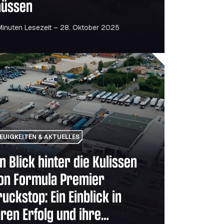
üssen
Minuten Lesezeit – 28. Oktober 2025
tssektor bedeutet
ick hinter die Kulissen von Formula Premier Truckstop: Ein E
EUIGKEITEN & AKTUELLES
in Blick hinter die Kulissen
on Formula Premier
ruckstop: Ein Einblick in
hren Erfolg und ihre