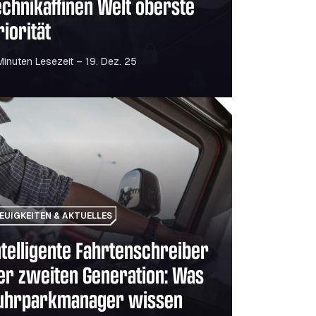
echnikaffinen Welt oberste
riorität
Minuten Lesezeit – 19. Dez. 25
e die Mobilität in Europa voranbringen
igente Fahrtenschreiber der zweiten Generation: Was Fuhrp
EUIGKEITEN & AKTUELLES
ntelligente Fahrtenschreiber
er zweiten Generation: Was
uhrparkmanager wissen