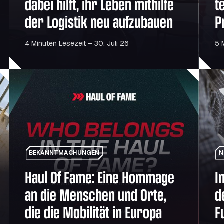
dabei hilft, ihr Leben mithilfe
t
der Logistik neu aufzubauen
P
4 Minuten Lesezeit – 30. Juli 26
5 
Haul Of Fame: Eine Hommage an die Menschen und Orte, di
Intell
BEKANNTMACHUNGEN
N
Haul Of Fame: Eine Hommage
I
an die Menschen und Orte,
d
die die Mobilität in Europa
F