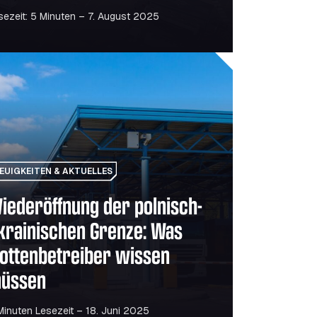
usammenarbeit mit SNAP
sezeit: 5 Minuten – 7. August 2025
zeuge günstiger oder nur umweltfreundlicher?
öffnung der polnisch-ukrainischen Grenze: Was Flottenbetr
EUIGKEITEN & AKTUELLES
iederöffnung der polnisch-
krainischen Grenze: Was
lottenbetreiber wissen
üssen
Minuten Lesezeit – 18. Juni 2025