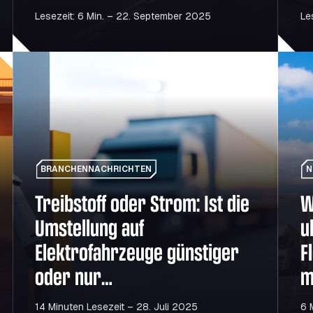
Z
Lesezeit: 6 Min. – 22. September 2025
Le
tät auswirkt: So bleiben Sie auf dem Laufenden
Treibstoff oder Strom: Ist die Umstellung auf Elektrofahr
Wieder
BRANCHENNACHRICHTEN
N
Treibstoff oder Strom: Ist die
W
Umstellung auf
u
Elektrofahrzeuge günstiger
F
oder nur
m
umweltfreundlicher?
14 Minuten Lesezeit – 28. Juli 2025
6 