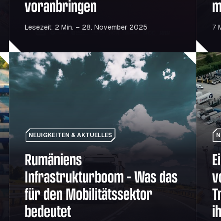
voranbringen
m
Lesezeit: 2 Min. – 28. November 2025
7 
en Gewinn steigern werden
Rumäniens Infrastrukturboom – Was das für den Mobilitä
Ein Bl
NEUIGKEITEN & AKTUELLES
N
Rumäniens
E
Infrastrukturboom – Was das
v
für den Mobilitätssektor
T
bedeutet
i