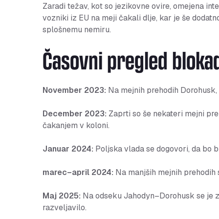
Zaradi težav, kot so jezikovne ovire, omejena inte
vozniki iz EU na meji čakali dlje, kar je še dod
splošnemu nemiru.
Časovni pregled blokad
November 2023:
Na mejnih prehodih Dorohusk, 
December 2023:
Zaprti so še nekateri mejni pre
čakanjem v koloni.
Januar 2024:
Poljska vlada se dogovori, da bo 
marec–april 2024:
Na manjših mejnih prehodih 
Maj 2025:
Na odseku Jahodyn–Dorohusk se je zač
razveljavilo.