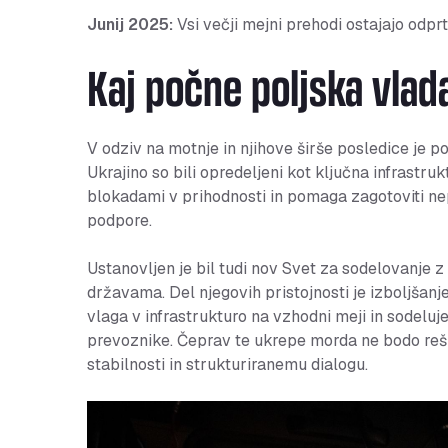
Junij 2025:
Vsi večji mejni prehodi ostajajo odprt
Kaj počne poljska vlad
V odziv na motnje in njihove širše posledice je p
Ukrajino so bili opredeljeni kot ključna infrastru
blokadami v prihodnosti in pomaga zagotoviti ne
podpore.
Ustanovljen je bil tudi nov Svet za sodelovanje z
državama. Del njegovih pristojnosti je izboljšanj
vlaga v infrastrukturo na vzhodni meji in sodeluj
prevoznike. Čeprav te ukrepe morda ne bodo reši
stabilnosti in strukturiranemu dialogu.