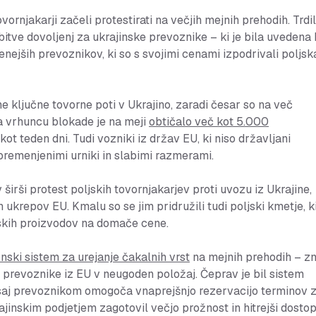
ornjakarji začeli protestirati na večjih mejnih prehodih. Trdil
bitve dovoljenj za ukrajinske prevoznike – ki je bila uvedena 
nejših prevoznikov, ki so s svojimi cenami izpodrivali poljsk
ane ključne tovorne poti v Ukrajino, zaradi česar so na več
Na vrhuncu blokade je na meji
obtičalo več kot 5.000
kot teden dni. Tudi vozniki iz držav EU, ki niso državljani
bremenjenimi urniki in slabimi razmerami.
v širši protest poljskih tovornjakarjev proti uvozu iz Ukrajine,
ukrepov EU. Kmalu so se jim pridružili tudi poljski kmetje, k
ijskih proizvodov na domače cene.
onski sistem za urejanje čakalnih vrst
na mejnih prehodih – z
o prevoznike iz EU v neugoden položaj. Čeprav je bil sistem
saj prevoznikom omogoča vnaprejšnjo rezervacijo terminov 
rajinskim podjetjem zagotovil večjo prožnost in hitrejši dostop