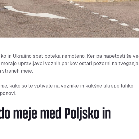
ko in Ukrajino spet poteka nemoteno. Ker pa napetosti še v
, morajo upravljavci voznih parkov ostati pozorni na tveganja
h straneh meje.
tnje, kako so te vplivale na voznike in kakšne ukrepe lahko
ponovi.
ado meje med Poljsko in