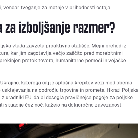
i, vendar tveganje za motnje v prihodnosti ostaja.
a za izboljšanje razmer?
oljska vlada zavzela proaktivno stališče. Mejni prehodi z
ktura, kar jim zagotavlja večjo zaščito pred morebitnimi
prekinjen pretok tovora, humanitarne pomoči in vojaške
 Ukrajino, katerega cilj je splošna krepitev vezi med obema
e usklajevanja na področju trgovine in prometa. Hkrati Poljsk
e z uradniki EU, da bi dosegla pravičnejše pogoje za poljske
li situacije čez noč, kažejo na dolgoročno zavezanost