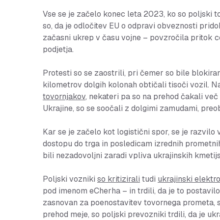
Vse se je začelo konec leta 2023, ko so poljski tov
so, da je odločitev EU o odpravi obveznosti prido
začasni ukrep v času vojne – povzročila pritok ce
podjetja.
Protesti so se zaostrili, pri čemer so bile blokir
kilometrov dolgih kolonah obtičali tisoči vozil. 
tovornjakov
, nekateri pa so na prehod čakali več 
Ukrajine, so se soočali z dolgimi zamudami, preo
Kar se je začelo kot logistični spor, se je razvilo 
dostopu do trga in posledicam izrednih prometnih 
bili nezadovoljni zaradi vpliva ukrajinskih kmet
Poljski vozniki
so kritizirali
tudi
ukrajinski elektr
pod imenom eCherha – in trdili, da je to postavil
zasnovan za poenostavitev tovornega prometa, 
prehod meje, so poljski prevozniki trdili, da je uk