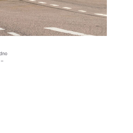
edno
 –