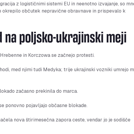
gracija z logističnimi sistemi EU in neenotno izvajanje, so mn
atno okrepilo občutek nepravične obravnave in prispevalo k
 na poljsko-ukrajinski meji
Hrebenne in Korczowa se začnejo protesti.
hodi, med njimi tudi Medyka; trije ukrajinski vozniki umrejo 
blokado začasno prekinila do marca.
se ponovno pojavljajo občasne blokade.
ela nova štirimesečna zapora ceste, vendar jo je sodišče