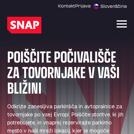
Kontakt
Prijava
Slovenščina
Odpri
POIŠČITE POČIVALIŠČE
ZA TOVORNJAKE V VAŠI
BLIŽINI
Odkrijte zanesljiva parkirišča in avtopralnice za
tovornjake po vsej Evropi. Poiščite storitve, ki jih
potrebujete, in vnaprej rezervirajte parkirno
mesto v naši mreži lokacij, kjer je mogoče