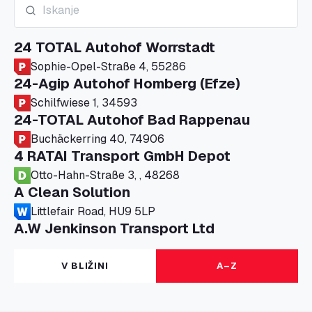
24 TOTAL Autohof Worrstadt
Sophie-Opel-Straße 4, 55286
24-Agip Autohof Homberg (Efze)
Schilfwiese 1, 34593
24-TOTAL Autohof Bad Rappenau
Buchäckerring 40, 74906
4 RATAI Transport GmbH Depot
Otto-Hahn-Straße 3, , 48268
A Clean Solution
Littlefair Road, HU9 5LP
A.W Jenkinson Transport Ltd
Progress House, ME11 5GA
A+G Nettetal - Depot Parking
V BLIŽINI
A–Z
Am Panneschopp 7, 41334
A1 Truckstop Colsterworth Ltd