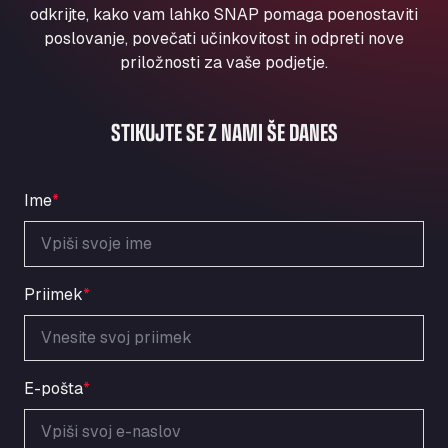
Aqua Ariva GmbH
odkrijte, kako vam lahko SNAP pomaga poenostaviti
poslovanje, povečati učinkovitost in odpreti nove
Marie-Curie-Straße 24, 68219
priložnosti za vaše podjetje.
Aral Autohof Bockel
An der Autobahn 1, 27404
ARAL Autohof Bockenem
STIKUJTE SE Z NAMI ŠE DANES
Oppelner Str. 1, 31167
ARAL Autohof Merklingen
Nellinger Str. 24, 89188
Ime
*
ARAL Autohof Preis
Schellweilerstraße 1, 66871
ARAL Tankstelle - XXL Truckwash.de
Priimek
*
GmbH
Obernburger Str. 127, 63811
Ardleigh South Services
a120 westbound, CO77SL
E-pošta
*
Area 47 Hermanos Rico
Autovia A4 km 47, 28300