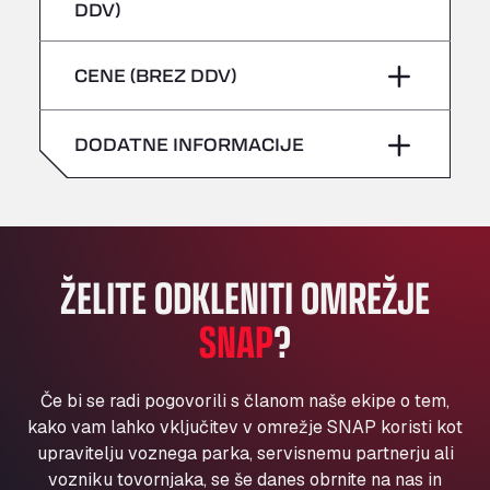
četrtek
–
DDV)
Bühlwiesenweg 15, 72221
sobota
–
All 4 Trucks
petek
–
CENE (BREZ DDV)
Klaverbladstaat 21, 3560
nedelja
–
American Truck Wash
sobota
–
Av. des Etats-Unis 90, 6041
DODATNE INFORMACIJE
nedelja
–
Andamur Guarroman
Aut. A4 Salida 288 Pol. Ind. del Guadiel, 23210
Andamur La Junquera
AP7 Salida 2, C/ Bassegoda, 4, 17700
Andamur Pamplona
ŽELITE ODKLENITI OMREŽJE
A-15 Salida Imarcoain, 31119
SNAP
?
Andamur San Roman II
Aut A1 Exit 385, 01207
Anglia Motel
Če bi se radi pogovorili s članom naše ekipe o tem,
Washway Road, PE12 8LT
kako vam lahko vključitev v omrežje SNAP koristi kot
Anpol Sp. z o.o.
upravitelju voznega parka, servisnemu partnerju ali
vozniku tovornjaka, se še danes obrnite na nas in
Ul. Torunska 147, 85884