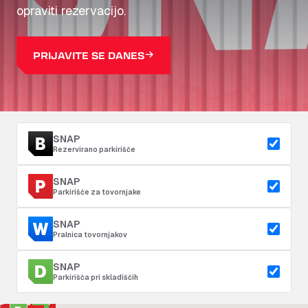
opraviti rezervacijo.
PRIJAVITE SE DANES
SNAP
Rezervirano parkirišče
SNAP
Parkirišče za tovornjake
SNAP
Pralnica tovornjakov
SNAP
Parkirišča pri skladiščih