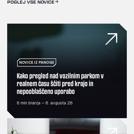
POGLEJ VSE NOVICE
Kako pregled nad vozilnim parkom v realnem času ščiti 
NOVICE IZ PANOGE
Kako pregled nad vozilnim parkom v
realnem času ščiti pred krajo in
nepooblaščeno uporabo
6 min branja – 6. avgusta 26
Od težav do moči: Kako Darren Wright pomaga veteranom p