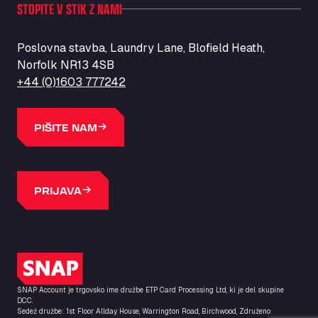
STOPITE V STIK Z NAMI
Poslovna stavba, Laundry Lane, Blofield Heath,
Norfolk NR13 4SB
+44 (0)1603 777242
PIŠITE NAM
PRIJAVA
Logotip SNAP
SNAP Account je trgovsko ime družbe ETP Card Processing Ltd, ki je del skupine
DCC.
Sedež družbe: 1st Floor Allday House, Warrington Road, Birchwood, Združeno