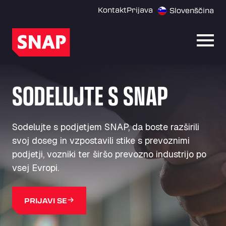
Kontakt
Prijava
Slovenščina
Odpri
SODELUJTE S SNAP
Sodelujte s podjetjem SNAP, da boste razširili
svoj doseg in vzpostavili stike s prevoznimi
podjetji, vozniki ter širšo prevozno industrijo po
vsej Evropi.
PRIJAVI SE