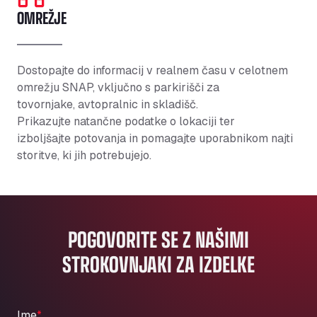
OMREŽJE
Dostopajte do informacij v realnem času v celotnem
omrežju SNAP, vključno s parkirišči za
tovornjake,
avtopralnic
in skladišč.
Prikazujte
natančne
podatke o lokaciji ter
izboljšajte
potovanja
in pomagajte uporabnikom najti
storitve, ki jih potrebujejo.
POGOVORITE SE Z NAŠIMI
STROKOVNJAKI ZA IZDELKE
Ime
*