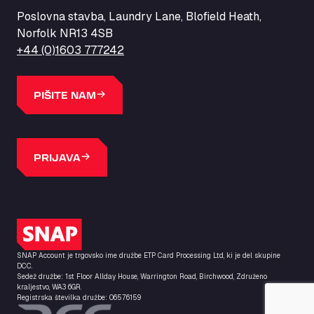
Poslovna stavba, Laundry Lane, Blofield Heath,
Norfolk NR13 4SB
+44 (0)1603 777242
PIŠITE NAM
PRIJAVA
Logotip SNAP
SNAP Account je trgovsko ime družbe ETP Card Processing Ltd, ki je del skupine
DCC.
Sedež družbe: 1st Floor Allday House, Warrington Road, Birchwood, Združeno
kraljestvo, WA3 6GR.
Registrska številka družbe: 06576159