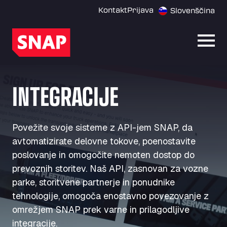
Kontakt
Prijava
Slovenščina
Odpri
INTEGRACIJE
Povežite svoje sisteme z API-jem SNAP, da
avtomatizirate delovne tokove, poenostavite
poslovanje in omogočite nemoten dostop do
prevoznih storitev. Naš API, zasnovan za vozne
parke, storitvene partnerje in ponudnike
tehnologije, omogoča enostavno povezovanje z
omrežjem SNAP prek varne in prilagodljive
integracije.