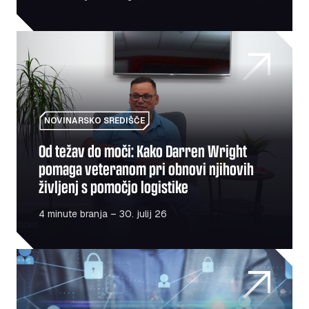
Od težav do moči: Kako Darren Wright pomaga veteranom p
NOVINARSKO SREDIŠČE
Od težav do moči: Kako Darren Wright
pomaga veteranom pri obnovi njihovih
življenj s pomočjo logistike
4 minute branja – 30. julij 26
Je vaš vozni park v nevarnosti? Varnost na prvem mest