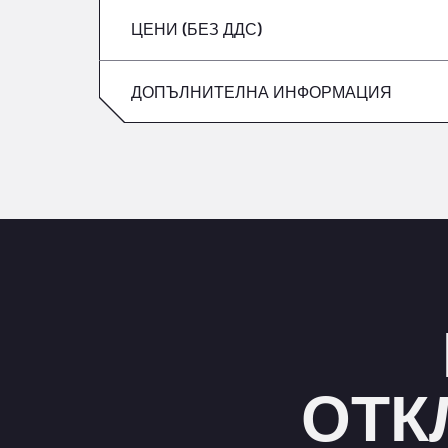
ЦЕНИ (БЕЗ ДДС)
събота
петък
неделя
ДОПЪЛНИТЕЛНА ИНФОРМАЦИЯ
събота
неделя
ОТК