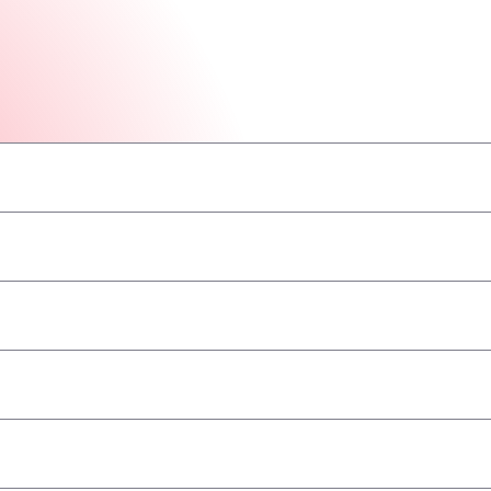
–
–
–
–
–
–
–
ва/ADR
–
–