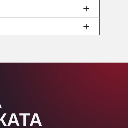
Aut A1 Exit 385, 01207
Anglia Motel
Washway Road, PE12 8LT
Anpol Sp. z o.o.
Ul. Torunska 147, 85884
Aqua Ariva GmbH
Marie-Curie-Straße 24, 68219
Aral Autohof Bockel
An der Autobahn 1, 27404
ARAL Autohof Bockenem
Oppelner Str. 1, 31167
ARAL Autohof Merklingen
А
Nellinger Str. 24, 89188
ARAL Autohof Preis
Schellweilerstraße 1, 66871
ЖАТА
ARAL Tankstelle - XXL
Truckwash.de GmbH