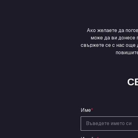
Ако желаете да пого
може да ви донесе 
свържете се с нас още 
повишите
С
Име
*