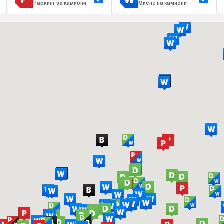
Паркинг за камиони
Миене на камиони