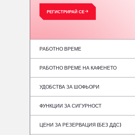
РЕГИСТРИРАЙ СЕ
РАБОТНО ВРЕМЕ
РАБОТНО ВРЕМЕ НА КАФЕНЕТО
понеделник
вторник
УДОБСТВА ЗА ШОФЬОРИ
понеделник
сряда
вторник
ФУНКЦИИ ЗА СИГУРНОСТ
Без хладилни автомобили
четвъртък
сряда
ЦЕНИ ЗА РЕЗЕРВАЦИЯ (БЕЗ ДДС)
Не се приемат опасни превозни средст
петък
четвъртък