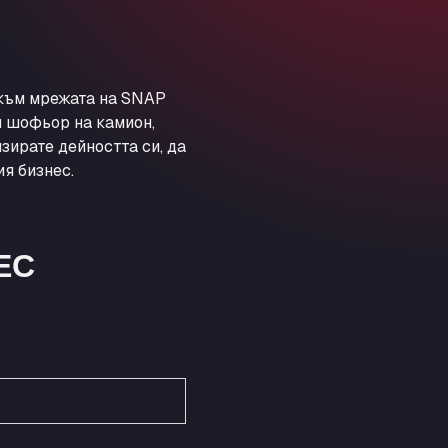
Obernburger Str. 127, 63811
Ardleigh South Services
a120 westbound, CO77SL
Area 47 Hermanos Rico
 към мрежата на SNAP
Autovia A4 km 47, 28300
и шофьор на камион,
Area de Servicio Agetrans
зирате дейността си, да
Autovia del Mediterraneo , 30850
я бизнес.
Area Servicio Galp Las Bovedas
Autovia 5 KM 405, 7, 06006
Area Servidiesel S L
ЕС
Calle Migjorn No 6, 12539
Arluno Truck Village
Via per Turbigo 69, 20004
Asapjobs
Objazdowa 35, 99-300
Ashford International Truck Stop
Unit 14 Waterbrook Park, TN24 0FL
Ashford International Truck Wash -