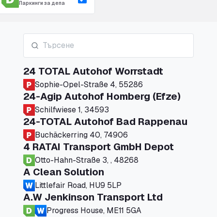
Паркинги за депа
24 TOTAL Autohof Worrstadt
Sophie-Opel-Straße 4, 55286
24-Agip Autohof Homberg (Efze)
Schilfwiese 1, 34593
24-TOTAL Autohof Bad Rappenau
Buchäckerring 40, 74906
4 RATAI Transport GmbH Depot
Otto-Hahn-Straße 3, , 48268
A Clean Solution
Littlefair Road, HU9 5LP
A.W Jenkinson Transport Ltd
Progress House, ME11 5GA