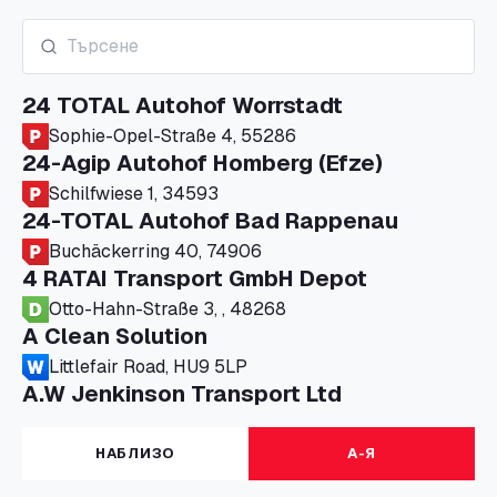
24 TOTAL Autohof Worrstadt
Sophie-Opel-Straße 4, 55286
24-Agip Autohof Homberg (Efze)
Schilfwiese 1, 34593
24-TOTAL Autohof Bad Rappenau
Buchäckerring 40, 74906
4 RATAI Transport GmbH Depot
Otto-Hahn-Straße 3, , 48268
A Clean Solution
Littlefair Road, HU9 5LP
A.W Jenkinson Transport Ltd
Progress House, ME11 5GA
A+G Nettetal - Depot Parking
НАБЛИЗО
А-Я
Am Panneschopp 7, 41334