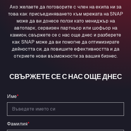
Ul. Torunska 147, 85884
Ако желаете да поговорите с член на екипа ни за
Aqua Ariva GmbH
това как присъединяването към мрежата на SNAP
Marie-Curie-Straße 24, 68219
може да ви донесе ползи като мениджър на
Aral Autohof Bockel
автопарк, сервизен партньор или шофьор на
камион, свържете се с нас още днес и разберете
An der Autobahn 1, 27404
как SNAP може да ви помогне да оптимизирате
ARAL Autohof Bockenem
дейността си, да повишите ефективността и да
Oppelner Str. 1, 31167
откриете нови възможности за вашия бизнес.
ARAL Autohof Merklingen
Nellinger Str. 24, 89188
ARAL Autohof Preis
СВЪРЖЕТЕ СЕ С НАС ОЩЕ ДНЕС
Schellweilerstraße 1, 66871
ARAL Tankstelle - XXL Truckwash.de
GmbH
Име
*
Obernburger Str. 127, 63811
Ardleigh South Services
a120 westbound, CO77SL
Фамилия
*
Area 47 Hermanos Rico