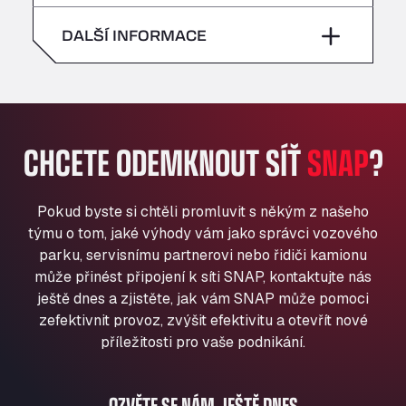
neděle
–
All 4 Trucks
sobota
–
DALŠÍ INFORMACE
Klaverbladstaat 21, 3560
American Truck Wash
neděle
–
Av. des Etats-Unis 90, 6041
Andamur Guarroman
Aut. A4 Salida 288 Pol. Ind. del Guadiel, 23210
CHCETE ODEMKNOUT SÍŤ
SNAP
?
Andamur La Junquera
AP7 Salida 2, C/ Bassegoda, 4, 17700
Andamur Pamplona
Pokud byste si chtěli promluvit s někým z našeho
A-15 Salida Imarcoain, 31119
týmu o tom, jaké výhody vám jako správci vozového
Andamur San Roman II
parku, servisnímu partnerovi nebo řidiči kamionu
může přinést připojení k síti SNAP, kontaktujte nás
Aut A1 Exit 385, 01207
ještě dnes a zjistěte, jak vám SNAP může pomoci
Anglia Motel
zefektivnit provoz, zvýšit efektivitu a otevřít nové
Washway Road, PE12 8LT
příležitosti pro vaše podnikání.
Anpol Sp. z o.o.
Ul. Torunska 147, 85884
Aqua Ariva GmbH
OZVĚTE SE NÁM JEŠTĚ DNES