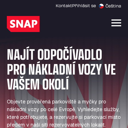
Kontakt
Přihlásit se
Čeština
Otevř
NAJÍT ODPOČÍVADLO
PRO NÁKLADNÍ VOZY VE
VAŠEM OKOLÍ
Objevte prověřená parkoviště a myčky pro
nákladní vozy po celé Evropě. Vyhledejte služby,
které potřebujete, a rezervujte si parkovací místo
předem v naší síti rezervovatelných lokalit.