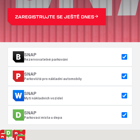
ZAREGISTRUJTE SE JEŠTĚ DNES
SNAP
Rezervovatelné parkování
SNAP
Parkoviště pro nákladní automobily
SNAP
Mytí nákladních vozidel
SNAP
Parkovací místa u depa