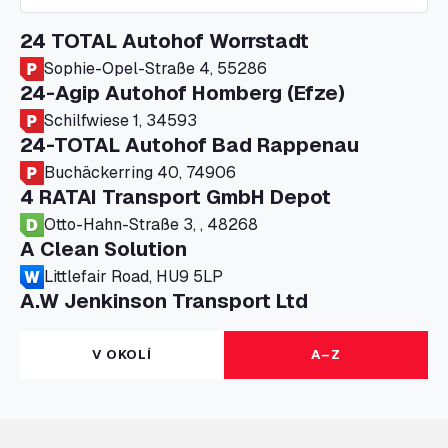
24 TOTAL Autohof Worrstadt
Sophie-Opel-Straße 4, 55286
24-Agip Autohof Homberg (Efze)
Schilfwiese 1, 34593
24-TOTAL Autohof Bad Rappenau
Buchäckerring 40, 74906
4 RATAI Transport GmbH Depot
Otto-Hahn-Straße 3, , 48268
A Clean Solution
Littlefair Road, HU9 5LP
A.W Jenkinson Transport Ltd
Progress House, ME11 5GA
A+G Nettetal - Depot Parking
V OKOLÍ
A–Z
Am Panneschopp 7, 41334
A1 Truckstop Colsterworth Ltd
A151, Bourne Road, NG33 5JN