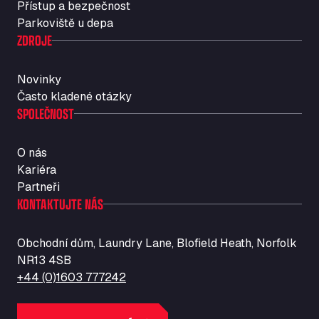
Přístup a bezpečnost
Str. Vigentina, 205 km 5+380, 27010
Parkoviště u depa
Autotransit Amann
ZDROJE
Auf dem Dreisch 8, 34346
Avin Kominis
Novinky
Vasilikos Intersection E90, 46 100
Často kladené otázky
AW Jenkinson Runcorn Truck Parking
SPOLEČNOST
Ashville Way, WA7 3EZ
AWJ Penrith Truckstop
O nás
M6 J40, Penrith Industrial Estate, CA11 9EH
Kariéra
Backline Logistics Limited
Partneři
Hill Barton Business park, EX5 1DR
KONTAKTUJTE NÁS
Ballestas Flores
Ctra C 157 , 37009
Obchodní dům, Laundry Lane, Blofield Heath, Norfolk
Ballinluig Services
NR13 4SB
Ballinluig, PH9 0LG
+44 (0)1603 777242
Bapaume Truck House A1
ZI de la Vallée du Bois EST, 62450