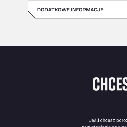
niedziela
DODATKOWE INFORMACJE
sobota
niedziela
CHCES
Jeśli chcesz poro