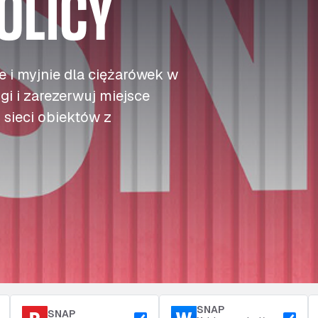
OLICY
c
c
c
Opłaty drogowe
j
j
j
Tankowanie
Dostęp i bezpieczeństwo
z
z
z
Parking przy zajezdni
 i myjnie dla ciężarówek w
gi i zarezerwuj miejsce
sieci obiektów z
SNAP
SNAP