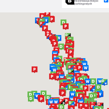
Rezerwacja miejsc
parkingowych