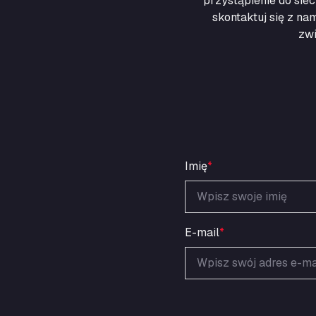
przystąpienie do sie
skontaktuj się z na
zwi
Imię
*
E-mail
*