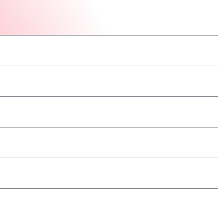
–
–
–
–
–
–
–
 towary niebezpieczne/ADR
–
–
–
–