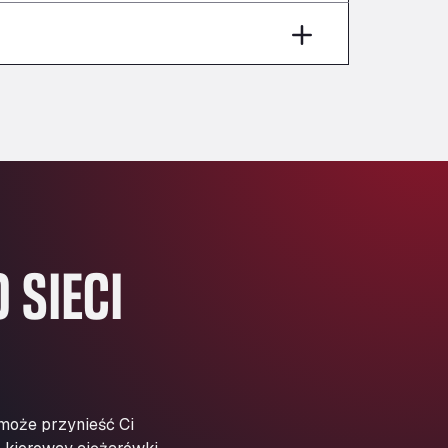
Aut A1 Exit 385, 01207
Anglia Motel
Washway Road, PE12 8LT
Anpol Sp. z o.o.
Ul. Torunska 147, 85884
Aqua Ariva GmbH
Marie-Curie-Straße 24, 68219
Aral Autohof Bockel
An der Autobahn 1, 27404
ARAL Autohof Bockenem
 SIECI
Oppelner Str. 1, 31167
ARAL Autohof Merklingen
Nellinger Str. 24, 89188
ARAL Autohof Preis
Schellweilerstraße 1, 66871
ARAL Tankstelle - XXL
 może przynieść Ci
Truckwash.de GmbH