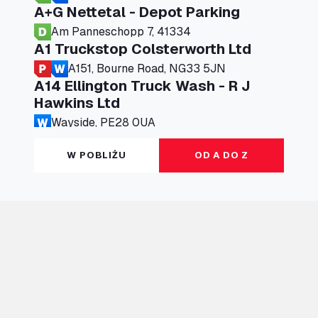
A+G Nettetal - Depot Parking
Am Panneschopp 7, 41334
A1 Truckstop Colsterworth Ltd
A151, Bourne Road, NG33 5JN
A14 Ellington Truck Wash - R J
Hawkins Ltd
Wayside, PE28 0UA
A19 Northbound Services (Exelby)
W POBLIŻU
OD A DO Z
Ingleby Arncliffe, DL6 3JT
A19 Services North (Ron Perry)
A19 Services North, TS27 3HH
A19 Services South (Ron Perry)
A19 Services South, TS27 3HH
A19 Southbound Services (Exelby)
Ingleby Arncliffe, DL6 3LG
A2 Truck parking Echt
Oude Lakerweg 2, 6101