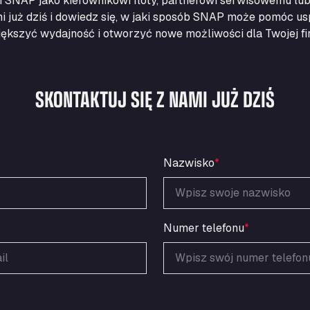
ci SNAP jako kierownikowi floty, partnerowi serwisowemu lub
mi już dziś i dowiedz się, w jaki sposób SNAP może pomóc us
ększyć wydajność i otworzyć nowe możliwości dla Twojej fi
SKONTAKTUJ SIĘ Z NAMI JUŻ DZIŚ
Nazwisko
*
Numer telefonu
*