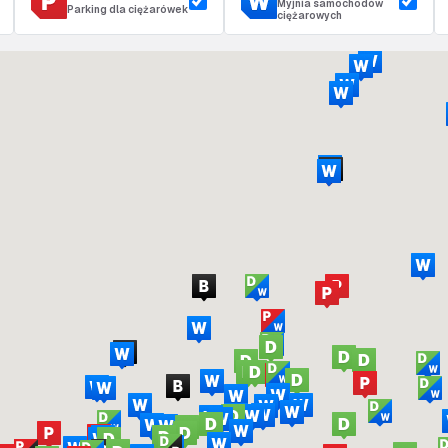
Myjnia samochodów
Parking dla ciężarówek
ciężarowych