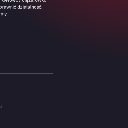
 kierowcy ciężarówki,
Obernburger Str. 127, 63811
prawnić działalność,
Ardleigh South Services
rmy.
a120 westbound, CO77SL
Area 47 Hermanos Rico
Autovia A4 km 47, 28300
Area de Servicio Agetrans
Autovia del Mediterraneo , 30850
Area Servicio Galp Las Bovedas
Autovia 5 KM 405, 7, 06006
Area Servidiesel S L
Calle Migjorn No 6, 12539
Arluno Truck Village
Via per Turbigo 69, 20004
Asapjobs
Objazdowa 35, 99-300
Ashford International Truck Stop
Unit 14 Waterbrook Park, TN24 0FL