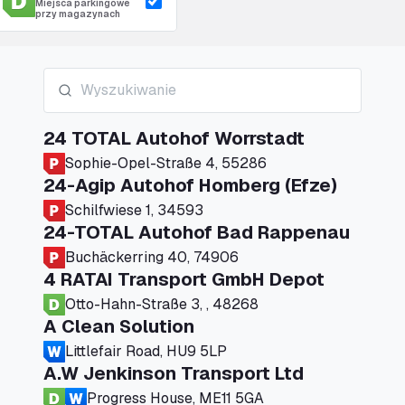
Miejsca parkingowe
przy magazynach
24 TOTAL Autohof Worrstadt
Sophie-Opel-Straße 4, 55286
24-Agip Autohof Homberg (Efze)
Schilfwiese 1, 34593
24-TOTAL Autohof Bad Rappenau
Buchäckerring 40, 74906
4 RATAI Transport GmbH Depot
Otto-Hahn-Straße 3, , 48268
A Clean Solution
Littlefair Road, HU9 5LP
A.W Jenkinson Transport Ltd
Progress House, ME11 5GA