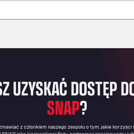
–
–
–
Z UZYSKAĆ DOSTĘP DO
SNAP
?
zmawiać z członkiem naszego zespołu o tym, jakie korzyści