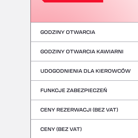
GODZINY OTWARCIA
GODZINY OTWARCIA KAWIARNI
poniedziałek
wtorek
UDOGODNIENIA DLA KIEROWCÓW
poniedziałek
środa
wtorek
FUNKCJE ZABEZPIECZEŃ
Brak pojazdów chłodniczych
czwartek
środa
CENY REZERWACJI (BEZ VAT)
Nie przyjmujemy pojazdów przewożących
piątek
czwartek
CENY (BEZ VAT)
sobota
piątek