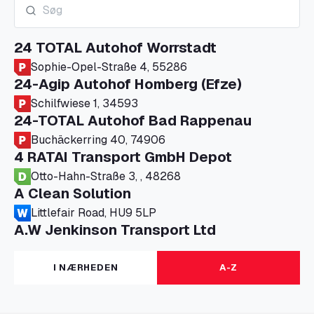
24 TOTAL Autohof Worrstadt
Sophie-Opel-Straße 4, 55286
24-Agip Autohof Homberg (Efze)
Schilfwiese 1, 34593
24-TOTAL Autohof Bad Rappenau
Buchäckerring 40, 74906
4 RATAI Transport GmbH Depot
Otto-Hahn-Straße 3, , 48268
A Clean Solution
Littlefair Road, HU9 5LP
A.W Jenkinson Transport Ltd
Progress House, ME11 5GA
A+G Nettetal - Depot Parking
I NÆRHEDEN
A-Z
Am Panneschopp 7, 41334
A1 Truckstop Colsterworth Ltd