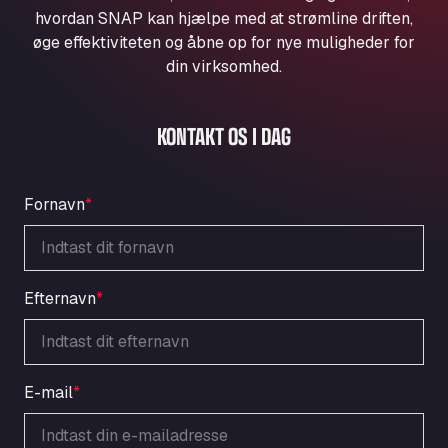
Aqua Ariva GmbH
hvordan SNAP kan hjælpe med at strømline driften,
øge effektiviteten og åbne op for nye muligheder for
Marie-Curie-Straße 24, 68219
Aral Autohof Bockel
din virksomhed.
An der Autobahn 1, 27404
ARAL Autohof Bockenem
KONTAKT OS I DAG
Oppelner Str. 1, 31167
ARAL Autohof Merklingen
Nellinger Str. 24, 89188
Fornavn
*
ARAL Autohof Preis
Schellweilerstraße 1, 66871
ARAL Tankstelle - XXL Truckwash.de
GmbH
Efternavn
*
Obernburger Str. 127, 63811
Ardleigh South Services
a120 westbound, CO77SL
E-mail
*
Area 47 Hermanos Rico
Autovia A4 km 47, 28300