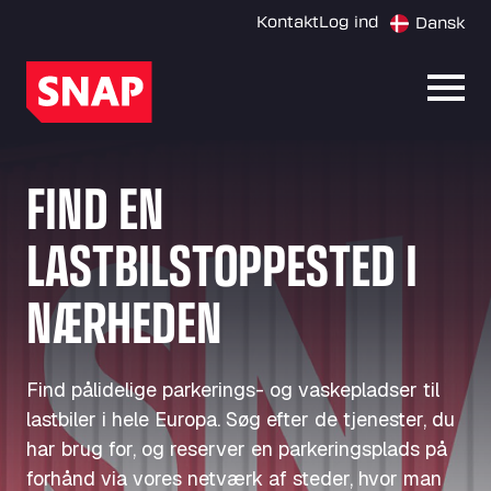
Kontakt
Log ind
Dansk
Åbn 
FIND EN
LASTBILSTOPPESTED I
NÆRHEDEN
Find pålidelige parkerings- og vaskepladser til
lastbiler i hele Europa. Søg efter de tjenester, du
har brug for, og reserver en parkeringsplads på
forhånd via vores netværk af steder, hvor man