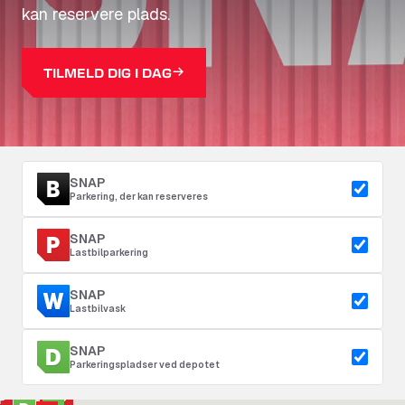
kan reservere plads.
TILMELD DIG I DAG
SNAP
Parkering, der kan reserveres
SNAP
Lastbilparkering
SNAP
Lastbilvask
SNAP
Parkeringspladser ved depotet