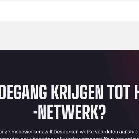
–
–
–
TOEGANG KRIJGEN TOT
-NETWERK?
 onze medewerkers wilt bespreken welke voordelen aansluit