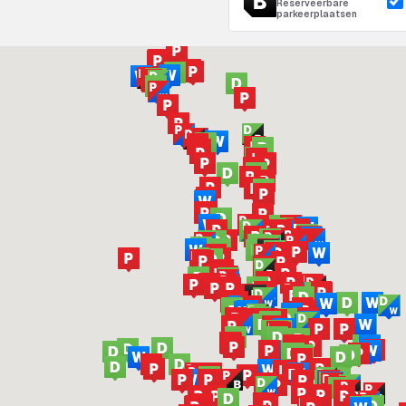
Reserveerbare
parkeerplaatsen