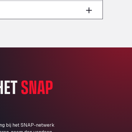
Aut A1 Exit 385, 01207
Anglia Motel
Washway Road, PE12 8LT
Anpol Sp. z o.o.
Ul. Torunska 147, 85884
Aqua Ariva GmbH
Marie-Curie-Straße 24, 68219
Aral Autohof Bockel
An der Autobahn 1, 27404
ARAL Autohof Bockenem
 HET
SNAP
Oppelner Str. 1, 31167
ARAL Autohof Merklingen
Nellinger Str. 24, 89188
ARAL Autohof Preis
Schellweilerstraße 1, 66871
ARAL Tankstelle - XXL
ing bij het SNAP-netwerk
Truckwash.de GmbH