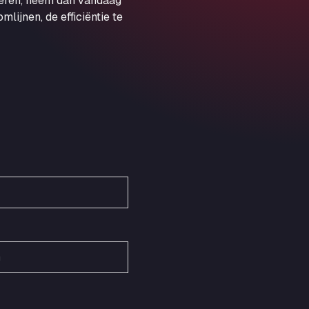
veren, neem dan vandaag
Obernburger Str. 127, 63811
ijnen, de efficiëntie te
Ardleigh South Services
a120 westbound, CO77SL
Area 47 Hermanos Rico
Autovia A4 km 47, 28300
Area de Servicio Agetrans
Autovia del Mediterraneo , 30850
Area Servicio Galp Las Bovedas
Autovia 5 KM 405, 7, 06006
Area Servidiesel S L
Calle Migjorn No 6, 12539
Arluno Truck Village
Via per Turbigo 69, 20004
Asapjobs
Objazdowa 35, 99-300
Ashford International Truck Stop
Unit 14 Waterbrook Park, TN24 0FL