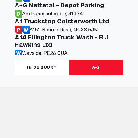
A+G Nettetal - Depot Parking
Am Panneschopp 7, 41334
A1 Truckstop Colsterworth Ltd
A151, Bourne Road, NG33 5JN
A14 Ellington Truck Wash - R J
Hawkins Ltd
Wayside, PE28 0UA
A19 Northbound Services (Exelby)
IN DE BUURT
A-Z
Ingleby Arncliffe, DL6 3JT
A19 Services North (Ron Perry)
A19 Services North, TS27 3HH
A19 Services South (Ron Perry)
A19 Services South, TS27 3HH
A19 Southbound Services (Exelby)
Ingleby Arncliffe, DL6 3LG
A2 Truck parking Echt
Oude Lakerweg 2, 6101