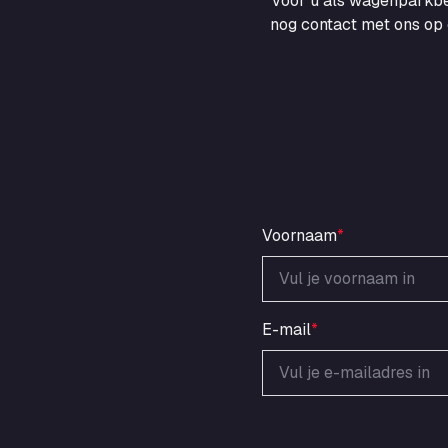
voor u als wagenparkbe
nog contact met ons op 
Voornaam
*
E-mail
*