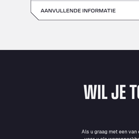
zondag
AANVULLENDE INFORMATIE
zaterdag
zondag
WIL JE 
Als u graag met een van