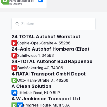
Parkeerplaatsen bij
het depot
24 TOTAL Autohof Worrstadt
Sophie-Opel-Straße 4, 55286
24-Agip Autohof Homberg (Efze)
Schilfwiese 1, 34593
24-TOTAL Autohof Bad Rappenau
Buchäckerring 40, 74906
4 RATAI Transport GmbH Depot
Otto-Hahn-Straße 3, , 48268
A Clean Solution
Littlefair Road, HU9 5LP
A.W Jenkinson Transport Ltd
Progress House, ME11 5GA