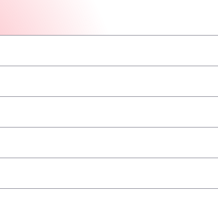
–
–
–
–
–
–
–
geaccepteerd
–
–
–
–