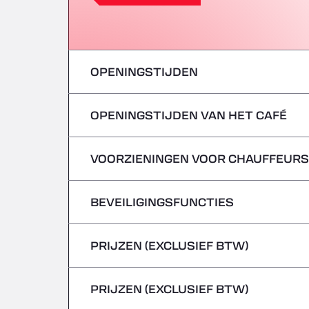
OPENINGSTIJDEN
OPENINGSTIJDEN VAN HET CAFÉ
maandag
dinsdag
VOORZIENINGEN VOOR CHAUFFEURS
maandag
woensdag
dinsdag
BEVEILIGINGSFUNCTIES
Geen koelwagens
donderdag
woensdag
PRIJZEN (EXCLUSIEF BTW)
Gevaarlijke voertuigen/ADR worden niet 
vrijdag
donderdag
PRIJZEN (EXCLUSIEF BTW)
zaterdag
vrijdag