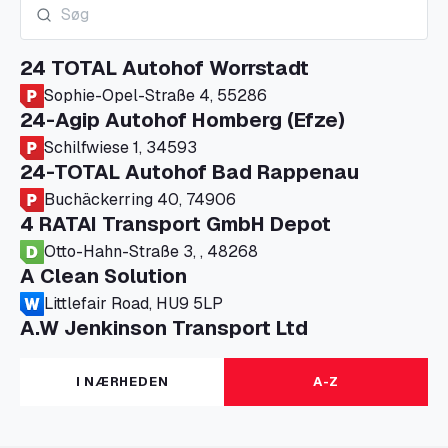
24 TOTAL Autohof Worrstadt
Sophie-Opel-Straße 4, 55286
24-Agip Autohof Homberg (Efze)
Schilfwiese 1, 34593
24-TOTAL Autohof Bad Rappenau
Buchäckerring 40, 74906
4 RATAI Transport GmbH Depot
Otto-Hahn-Straße 3, , 48268
A Clean Solution
Littlefair Road, HU9 5LP
A.W Jenkinson Transport Ltd
Progress House, ME11 5GA
A+G Nettetal - Depot Parking
I NÆRHEDEN
A-Z
Am Panneschopp 7, 41334
A1 Truckstop Colsterworth Ltd