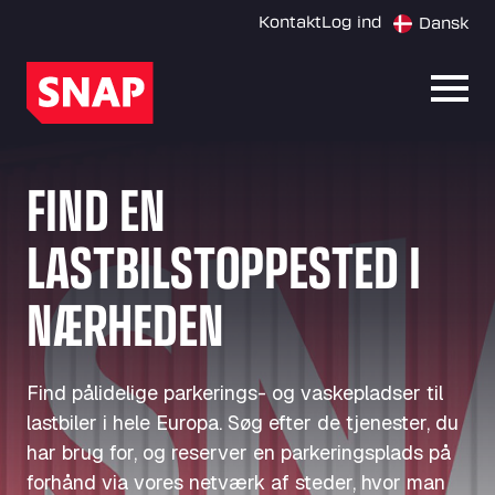
Kontakt
Log ind
Dansk
Åbn 
FIND EN
LASTBILSTOPPESTED I
NÆRHEDEN
Find pålidelige parkerings- og vaskepladser til
lastbiler i hele Europa. Søg efter de tjenester, du
har brug for, og reserver en parkeringsplads på
forhånd via vores netværk af steder, hvor man