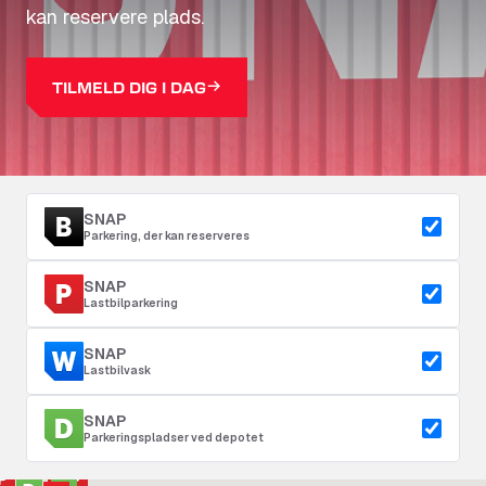
kan reservere plads.
TILMELD DIG I DAG
SNAP
Parkering, der kan reserveres
SNAP
Lastbilparkering
SNAP
Lastbilvask
SNAP
Parkeringspladser ved depotet