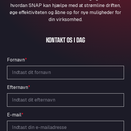
Aqua Ariva GmbH
hvordan SNAP kan hjælpe med at strømline driften,
øge effektiviteten og åbne op for nye muligheder for
Marie-Curie-Straße 24, 68219
Aral Autohof Bockel
din virksomhed.
An der Autobahn 1, 27404
ARAL Autohof Bockenem
KONTAKT OS I DAG
Oppelner Str. 1, 31167
ARAL Autohof Merklingen
Nellinger Str. 24, 89188
Fornavn
*
ARAL Autohof Preis
Schellweilerstraße 1, 66871
ARAL Tankstelle - XXL Truckwash.de
GmbH
Efternavn
*
Obernburger Str. 127, 63811
Ardleigh South Services
a120 westbound, CO77SL
E-mail
*
Area 47 Hermanos Rico
Autovia A4 km 47, 28300