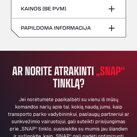
Šeštadienis
–
All 4 Trucks
Penktadienis
–
KAINOS (BE PVM)
Klaverbladstaat 21, 3560
Sekmadienis
–
American Truck Wash
Šeštadienis
–
PAPILDOMA INFORMACIJA
Av. des Etats-Unis 90, 6041
Andamur Guarroman
Sekmadienis
–
Aut. A4 Salida 288 Pol. Ind. del Guadiel, 23210
Andamur La Junquera
AP7 Salida 2, C/ Bassegoda, 4, 17700
AR NORITE ATRAKINTI
„SNAP“
Andamur Pamplona
TINKLĄ?
A-15 Salida Imarcoain, 31119
Andamur San Roman II
Aut A1 Exit 385, 01207
Jei norėtumėte pasikalbėti su vienu iš mūsų
Anglia Motel
komandos narių apie tai, kokią naudą jums, kaip
Washway Road, PE12 8LT
transporto parko vadybininkui, paslaugų partneriui ar
Anpol Sp. z o.o.
sunkvežimio vairuotojui, gali suteikti prisijungimas
Ul. Torunska 147, 85884
prie „SNAP“ tinklo, susisiekite su mumis jau šiandien
Aqua Ariva GmbH
ir sužinokite, kaip „SNAP“ gali padėti optimizuoti