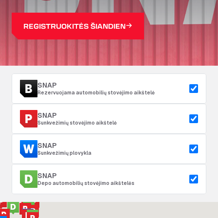
REGISTRUOKITĖS ŠIANDIEN
SNAP
Rezervuojama automobilių stovėjimo aikštelė
SNAP
Sunkvežimių stovėjimo aikštelė
SNAP
Sunkvežimių plovykla
SNAP
Depo automobilių stovėjimo aikštelės