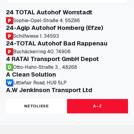
24 TOTAL Autohof Worrstadt
Sophie-Opel-Straße 4, 55286
24-Agip Autohof Homberg (Efze)
Schilfwiese 1, 34593
24-TOTAL Autohof Bad Rappenau
Buchäckerring 40, 74906
4 RATAI Transport GmbH Depot
Otto-Hahn-Straße 3, , 48268
A Clean Solution
Littlefair Road, HU9 5LP
A.W Jenkinson Transport Ltd
Progress House, ME11 5GA
A+G Nettetal - Depot Parking
NETOLIESE
A–Z
Am Panneschopp 7, 41334
A1 Truckstop Colsterworth Ltd
A151, Bourne Road, NG33 5JN