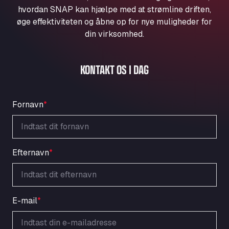
Aqua Ariva GmbH
hvordan SNAP kan hjælpe med at strømline driften,
øge effektiviteten og åbne op for nye muligheder for
Marie-Curie-Straße 24, 68219
Aral Autohof Bockel
din virksomhed.
An der Autobahn 1, 27404
ARAL Autohof Bockenem
KONTAKT OS I DAG
Oppelner Str. 1, 31167
ARAL Autohof Merklingen
Nellinger Str. 24, 89188
Fornavn
*
ARAL Autohof Preis
Schellweilerstraße 1, 66871
ARAL Tankstelle - XXL Truckwash.de
GmbH
Efternavn
*
Obernburger Str. 127, 63811
Ardleigh South Services
a120 westbound, CO77SL
E-mail
*
Area 47 Hermanos Rico
Autovia A4 km 47, 28300