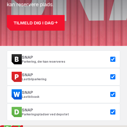
kan reservere plads.
TILMELD DIG I DAG
SNAP
Parkering, der kan reserveres
SNAP
Lastbilparkering
SNAP
Lastbilvask
SNAP
Parkeringspladser ved depotet