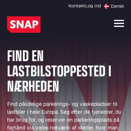
Kontakt
Log ind
Dansk
Åbn 
FIND EN
LASTBILSTOPPESTED I
NÆRHEDEN
Find pålidelige parkerings- og vaskepladser til
lastbiler i hele Europa. Søg efter de tjenester, du
har brug for, og reserver en parkeringsplads på
forhånd via vores netværk af steder, hvor man