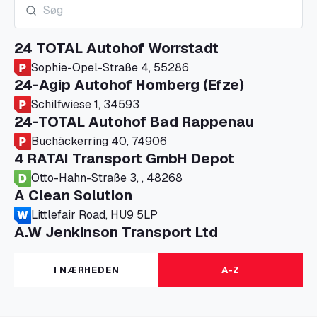
24 TOTAL Autohof Worrstadt
Sophie-Opel-Straße 4, 55286
24-Agip Autohof Homberg (Efze)
Schilfwiese 1, 34593
24-TOTAL Autohof Bad Rappenau
Buchäckerring 40, 74906
4 RATAI Transport GmbH Depot
Otto-Hahn-Straße 3, , 48268
A Clean Solution
Littlefair Road, HU9 5LP
A.W Jenkinson Transport Ltd
Progress House, ME11 5GA
A+G Nettetal - Depot Parking
I NÆRHEDEN
A-Z
Am Panneschopp 7, 41334
A1 Truckstop Colsterworth Ltd