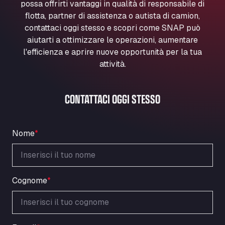
possa offrirti vantaggi in qualità di responsabile di
Marie-Curie-Straße 24, 68219
flotta, partner di assistenza o autista di camion,
Aral Autohof Bockel
contattaci oggi stesso e scopri come SNAP può
An der Autobahn 1, 27404
aiutarti a ottimizzare le operazioni, aumentare
ARAL Autohof Bockenem
l'efficienza e aprire nuove opportunità per la tua
Oppelner Str. 1, 31167
attività.
ARAL Autohof Merklingen
Nellinger Str. 24, 89188
CONTATTACI OGGI STESSO
ARAL Autohof Preis
Schellweilerstraße 1, 66871
ARAL Tankstelle - XXL Truckwash.de
Nome
*
GmbH
Obernburger Str. 127, 63811
Ardleigh South Services
a120 westbound, CO77SL
Cognome
*
Area 47 Hermanos Rico
Autovia A4 km 47, 28300
Area de Servicio Agetrans