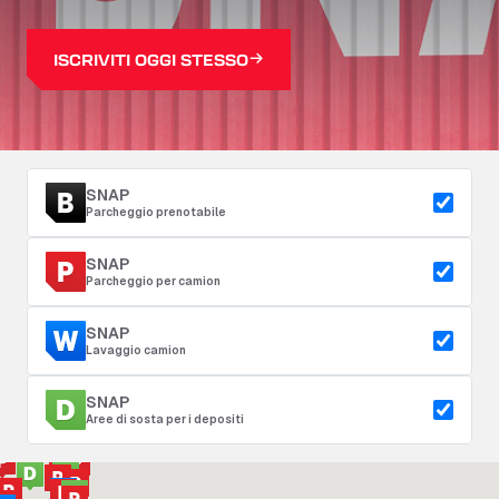
ISCRIVITI OGGI STESSO
SNAP
Parcheggio prenotabile
SNAP
Parcheggio per camion
SNAP
Lavaggio camion
SNAP
Aree di sosta per i depositi