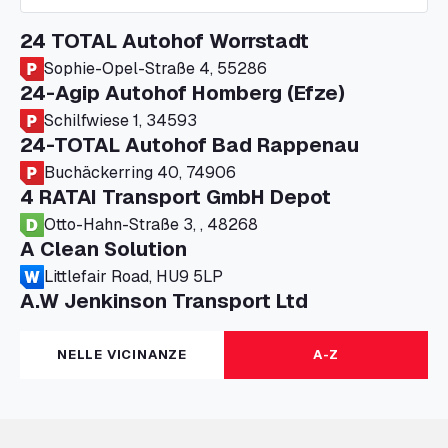
24 TOTAL Autohof Worrstadt
Sophie-Opel-Straße 4, 55286
24-Agip Autohof Homberg (Efze)
Schilfwiese 1, 34593
24-TOTAL Autohof Bad Rappenau
Buchäckerring 40, 74906
4 RATAI Transport GmbH Depot
Otto-Hahn-Straße 3, , 48268
A Clean Solution
Littlefair Road, HU9 5LP
A.W Jenkinson Transport Ltd
Progress House, ME11 5GA
A+G Nettetal - Depot Parking
NELLE VICINANZE
A-Z
Am Panneschopp 7, 41334
A1 Truckstop Colsterworth Ltd
A151, Bourne Road, NG33 5JN