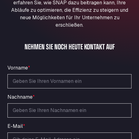
erfahren Sie, wie SNAP dazu beitragen kann, Ihre
Aqua Ariva GmbH
Abläufe zu optimieren, die Effizienz zu steigern und
Marie-Curie-Straße 24, 68219
neue Möglichkeiten für Ihr Unternehmen zu
Aral Autohof Bockel
erschließen.
An der Autobahn 1, 27404
ARAL Autohof Bockenem
NEHMEN SIE NOCH HEUTE KONTAKT AUF
Oppelner Str. 1, 31167
ARAL Autohof Merklingen
Nellinger Str. 24, 89188
Vorname
*
ARAL Autohof Preis
Schellweilerstraße 1, 66871
ARAL Tankstelle - XXL Truckwash.de
GmbH
Nachname
*
Obernburger Str. 127, 63811
Ardleigh South Services
a120 westbound, CO77SL
Area 47 Hermanos Rico
E-Mail
*
Autovia A4 km 47, 28300