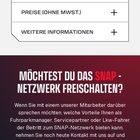
Freitag
–
Bühlwiesenweg 15, 72221
Sonntag
–
PREISE (OHNE MWST.)
All 4 Trucks
Samstag
–
Klaverbladstaat 21, 3560
American Truck Wash
Sonntag
–
WEITERE INFORMATIONEN
Av. des Etats-Unis 90, 6041
Andamur Guarroman
Aut. A4 Salida 288 Pol. Ind. del Guadiel, 23210
Andamur La Junquera
MÖCHTEST DU DAS
SNAP
-
AP7 Salida 2, C/ Bassegoda, 4, 17700
Andamur Pamplona
NETZWERK FREISCHALTEN?
A-15 Salida Imarcoain, 31119
Andamur San Roman II
Aut A1 Exit 385, 01207
Wenn Sie mit einem unserer Mitarbeiter darüber
Anglia Motel
sprechen möchten, welche Vorteile Ihnen als
Fuhrparkmanager, Servicepartner oder Lkw-Fahrer
Washway Road, PE12 8LT
der Beitritt zum SNAP-Netzwerk bieten kann,
Anpol Sp. z o.o.
nehmen Sie noch heute Kontakt mit uns auf und
Ul. Torunska 147, 85884