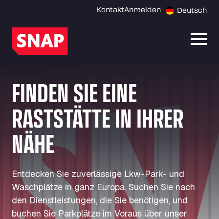
Kontakt
Anmelden
Deutsch
Menü 
FINDEN SIE EINE
RASTSTÄTTE IN IHRER
NÄHE
Entdecken Sie zuverlässige Lkw-Park- und
Waschplätze in ganz Europa. Suchen Sie nach
den Dienstleistungen, die Sie benötigen, und
buchen Sie Parkplätze im Voraus über unser