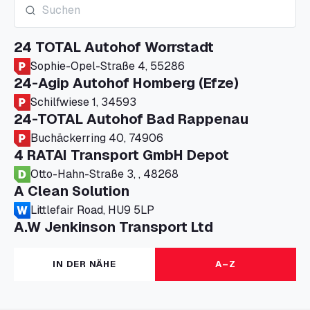
24 TOTAL Autohof Worrstadt
Sophie-Opel-Straße 4, 55286
24-Agip Autohof Homberg (Efze)
Schilfwiese 1, 34593
24-TOTAL Autohof Bad Rappenau
Buchäckerring 40, 74906
4 RATAI Transport GmbH Depot
Otto-Hahn-Straße 3, , 48268
A Clean Solution
Littlefair Road, HU9 5LP
A.W Jenkinson Transport Ltd
Progress House, ME11 5GA
A+G Nettetal - Depot Parking
IN DER NÄHE
A–Z
Am Panneschopp 7, 41334
A1 Truckstop Colsterworth Ltd