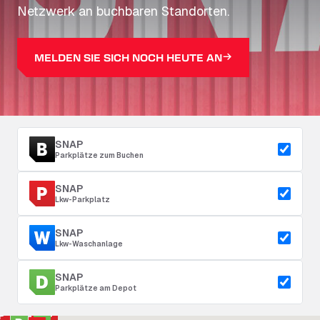
Netzwerk an buchbaren Standorten.
MELDEN SIE SICH NOCH HEUTE AN
SNAP
Parkplätze zum Buchen
SNAP
Lkw-Parkplatz
SNAP
Lkw-Waschanlage
SNAP
Parkplätze am Depot