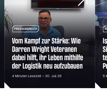
PRESSEBEREICH
N
Vom Kampf zur Stärke: Wie
I
Darren Wright Veteranen
S
dabei hilft, ihr Leben mithilfe
t
der Logistik neu aufzubauen
P
4 Minuten Lesezeit – 30. Juli 26
5 