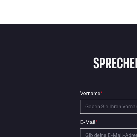
SPRECHE
Vorname
*
E-Mail
*