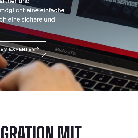
S
S
S
partner und
Auftanken
möglicht eine einfache
t
t
t
Zugang & Sicherheit
Langzeitparkplatz
h eine sichere und
P
P
P
INEM EXPERTEN
EGRATION MIT