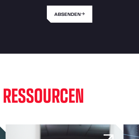
ABSENDEN
E
RESSOURCEN
ebstahl und unbefugter Nutzung schützt
Vom Kampf zur Stärke: Wie Darren Wright Veteranen dabei 
Ist Ihr