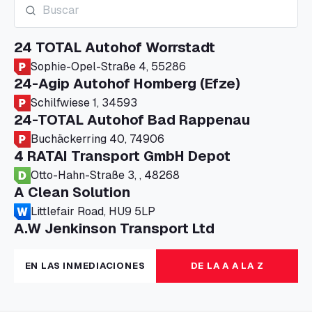
24 TOTAL Autohof Worrstadt
Sophie-Opel-Straße 4, 55286
24-Agip Autohof Homberg (Efze)
Schilfwiese 1, 34593
24-TOTAL Autohof Bad Rappenau
Buchäckerring 40, 74906
4 RATAI Transport GmbH Depot
Otto-Hahn-Straße 3, , 48268
A Clean Solution
Littlefair Road, HU9 5LP
A.W Jenkinson Transport Ltd
Progress House, ME11 5GA
A+G Nettetal - Depot Parking
EN LAS INMEDIACIONES
DE LA A A LA Z
Am Panneschopp 7, 41334
A1 Truckstop Colsterworth Ltd