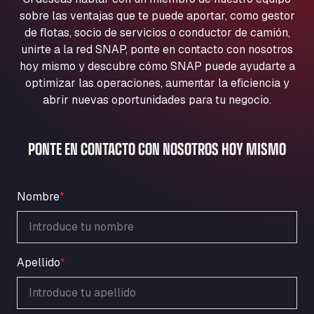
Aqua Ariva GmbH
sobre las ventajas que te puede aportar, como gestor
Marie-Curie-Straße 24, 68219
de flotas, socio de servicios o conductor de camión,
Aral Autohof Bockel
unirte a la red SNAP, ponte en contacto con nosotros
hoy mismo y descubre cómo SNAP puede ayudarte a
An der Autobahn 1, 27404
ARAL Autohof Bockenem
optimizar las operaciones, aumentar la eficiencia y
abrir nuevas oportunidades para tu negocio.
Oppelner Str. 1, 31167
ARAL Autohof Merklingen
Nellinger Str. 24, 89188
PONTE EN CONTACTO CON NOSOTROS HOY MISMO
ARAL Autohof Preis
Schellweilerstraße 1, 66871
ARAL Tankstelle - XXL Truckwash.de
Nombre
*
GmbH
Obernburger Str. 127, 63811
Ardleigh South Services
Apellido
*
a120 westbound, CO77SL
Area 47 Hermanos Rico
Autovia A4 km 47, 28300