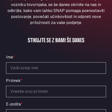
Aqua Ariva GmbH
vozniku tovornjaka, se še danes obrnite na nas in
odkrijte, kako vam lahko SNAP pomaga poenostaviti
Marie-Curie-Straße 24, 68219
Aral Autohof Bockel
poslovanje, povečati učinkovitost in odpreti nove
priložnosti za vaše podjetje.
An der Autobahn 1, 27404
ARAL Autohof Bockenem
Oppelner Str. 1, 31167
STIKUJTE SE Z NAMI ŠE DANES
ARAL Autohof Merklingen
Nellinger Str. 24, 89188
ARAL Autohof Preis
Ime
*
Schellweilerstraße 1, 66871
ARAL Tankstelle - XXL Truckwash.de
GmbH
Priimek
*
Obernburger Str. 127, 63811
Ardleigh South Services
a120 westbound, CO77SL
Area 47 Hermanos Rico
E-pošta
*
Autovia A4 km 47, 28300