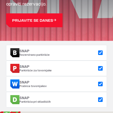
opraviti rezervacijo.
PRIJAVITE SE DANES
SNAP
Rezervirano parkirišče
SNAP
Parkirišče za tovornjake
SNAP
Pralnica tovornjakov
SNAP
Parkirišča pri skladiščih