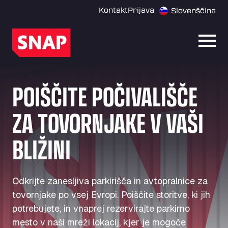
Kontakt
Prijava
Slovenščina
Odpri
POIŠČITE POČIVALIŠČE
ZA TOVORNJAKE V VAŠI
BLIŽINI
Odkrijte zanesljiva parkirišča in avtopralnice za
tovornjake po vsej Evropi. Poiščite storitve, ki jih
potrebujete, in vnaprej rezervirajte parkirno
mesto v naši mreži lokacij, kjer je mogoče