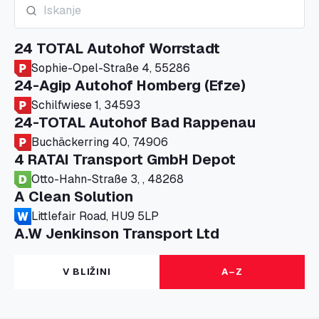
24 TOTAL Autohof Worrstadt
Sophie-Opel-Straße 4, 55286
24-Agip Autohof Homberg (Efze)
Schilfwiese 1, 34593
24-TOTAL Autohof Bad Rappenau
Buchäckerring 40, 74906
4 RATAI Transport GmbH Depot
Otto-Hahn-Straße 3, , 48268
A Clean Solution
Littlefair Road, HU9 5LP
A.W Jenkinson Transport Ltd
Progress House, ME11 5GA
A+G Nettetal - Depot Parking
V BLIŽINI
A–Z
Am Panneschopp 7, 41334
A1 Truckstop Colsterworth Ltd