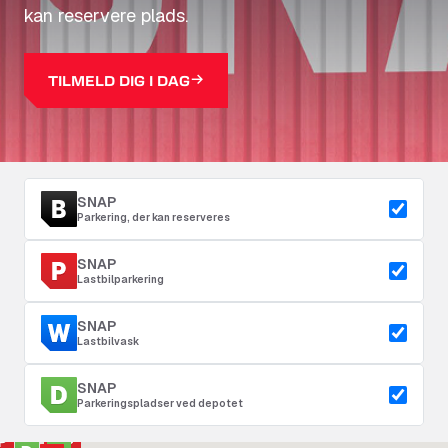
kan reservere plads.
TILMELD DIG I DAG
SNAP
Parkering, der kan reserveres
SNAP
Lastbilparkering
SNAP
Lastbilvask
SNAP
Parkeringspladser ved depotet