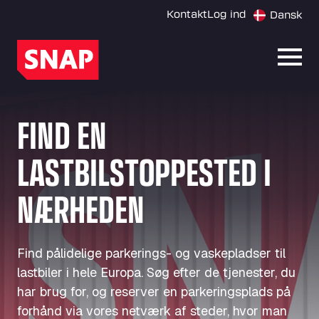
Kontakt
Log ind
Dansk
Åbn 
FIND EN
LASTBILSTOPPESTED I
NÆRHEDEN
Find pålidelige parkerings- og vaskepladser til
lastbiler i hele Europa. Søg efter de tjenester, du
har brug for, og reserver en parkeringsplads på
forhånd via vores netværk af steder, hvor man