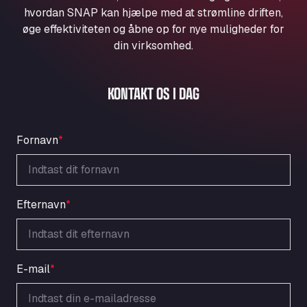
Aqua Ariva GmbH
hvordan SNAP kan hjælpe med at strømline driften,
øge effektiviteten og åbne op for nye muligheder for
Marie-Curie-Straße 24, 68219
Aral Autohof Bockel
din virksomhed.
An der Autobahn 1, 27404
ARAL Autohof Bockenem
KONTAKT OS I DAG
Oppelner Str. 1, 31167
ARAL Autohof Merklingen
Nellinger Str. 24, 89188
Fornavn
*
ARAL Autohof Preis
Schellweilerstraße 1, 66871
ARAL Tankstelle - XXL Truckwash.de
GmbH
Efternavn
*
Obernburger Str. 127, 63811
Ardleigh South Services
a120 westbound, CO77SL
E-mail
*
Area 47 Hermanos Rico
Autovia A4 km 47, 28300