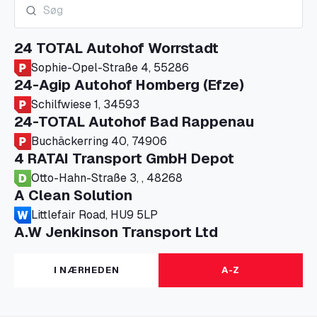
24 TOTAL Autohof Worrstadt
Sophie-Opel-Straße 4, 55286
24-Agip Autohof Homberg (Efze)
Schilfwiese 1, 34593
24-TOTAL Autohof Bad Rappenau
Buchäckerring 40, 74906
4 RATAI Transport GmbH Depot
Otto-Hahn-Straße 3, , 48268
A Clean Solution
Littlefair Road, HU9 5LP
A.W Jenkinson Transport Ltd
Progress House, ME11 5GA
A+G Nettetal - Depot Parking
I NÆRHEDEN
A-Z
Am Panneschopp 7, 41334
A1 Truckstop Colsterworth Ltd