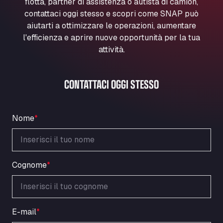
flotta, partner di assistenza o autista di camion,
Marie-Curie-Straße 24, 68219
contattaci oggi stesso e scopri come SNAP può
Aral Autohof Bockel
aiutarti a ottimizzare le operazioni, aumentare
An der Autobahn 1, 27404
l'efficienza e aprire nuove opportunità per la tua
ARAL Autohof Bockenem
attività.
Oppelner Str. 1, 31167
ARAL Autohof Merklingen
CONTATTACI OGGI STESSO
Nellinger Str. 24, 89188
ARAL Autohof Preis
Schellweilerstraße 1, 66871
Nome
*
ARAL Tankstelle - XXL Truckwash.de
GmbH
Obernburger Str. 127, 63811
Ardleigh South Services
Cognome
*
a120 westbound, CO77SL
Area 47 Hermanos Rico
Autovia A4 km 47, 28300
E-mail
*
Area de Servicio Agetrans