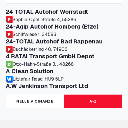
24 TOTAL Autohof Worrstadt
Sophie-Opel-Straße 4, 55286
24-Agip Autohof Homberg (Efze)
Schilfwiese 1, 34593
24-TOTAL Autohof Bad Rappenau
Buchäckerring 40, 74906
4 RATAI Transport GmbH Depot
Otto-Hahn-Straße 3, , 48268
A Clean Solution
Littlefair Road, HU9 5LP
A.W Jenkinson Transport Ltd
Progress House, ME11 5GA
A+G Nettetal - Depot Parking
NELLE VICINANZE
A-Z
Am Panneschopp 7, 41334
A1 Truckstop Colsterworth Ltd
A151, Bourne Road, NG33 5JN