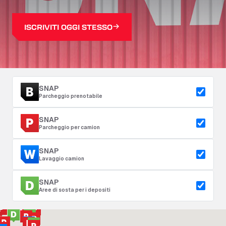
ISCRIVITI OGGI STESSO
SNAP
Parcheggio prenotabile
SNAP
Parcheggio per camion
SNAP
Lavaggio camion
SNAP
Aree di sosta per i depositi