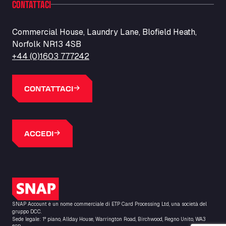
CONTATTACI
Barneys Diner
A18 Melton Ross Road, DN38 6LB
Bars Logistics Ltd
Commercial House, Laundry Lane, Blofield Heath,
Norfolk NR13 4SB
Elm Farm Depot, CO6 1HU
Bartrums Haulage & Storage
+44 (0)1603 777242
A140, Langton Green, IP23 7HS
Basiq Truck Cleaning Amsterdam
CONTATTACI
Bolstoen 9, 1046 AS
Basiq Truck Cleaning Echt
Fahrenheitweg 20, 6101 WR
ACCEDI
Basiq Truck Cleaning Hoogeveen
A.G. Bellstraat 35A, 7903 AD
Bathgate Truck & Car Wash
16 Inchmuir Road, EH48 2EP
Logo SNAP
Batim Truckstop
Lar Bck Z 7 Mennen, 8930
SNAP Account è un nome commerciale di ETP Card Processing Ltd, una società del
Baumann Spedition Dresden GmbH
gruppo DCC.
Sede legale: 1° piano, Allday House, Warrington Road, Birchwood, Regno Unito, WA3