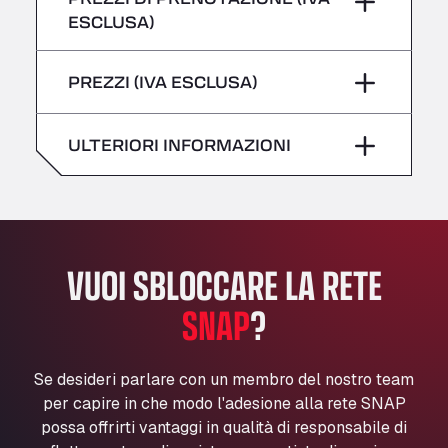
giovedì
–
All 4 Trucks
ESCLUSA)
Klaverbladstaat 21, 3560
Sabato
–
venerdì
–
American Truck Wash
PREZZI (IVA ESCLUSA)
domenica
–
Av. des Etats-Unis 90, 6041
Sabato
–
Andamur Guarroman
ULTERIORI INFORMAZIONI
Aut. A4 Salida 288 Pol. Ind. del Guadiel, 23210
domenica
–
Andamur La Junquera
AP7 Salida 2, C/ Bassegoda, 4, 17700
Andamur Pamplona
A-15 Salida Imarcoain, 31119
VUOI SBLOCCARE LA RETE
Andamur San Roman II
Aut A1 Exit 385, 01207
SNAP
?
Anglia Motel
Washway Road, PE12 8LT
Se desideri parlare con un membro del nostro team
Anpol Sp. z o.o.
per capire in che modo l'adesione alla rete SNAP
Ul. Torunska 147, 85884
possa offrirti vantaggi in qualità di responsabile di
Aqua Ariva GmbH