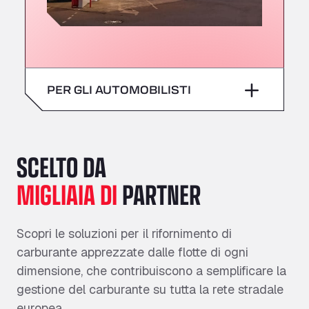
PER GLI AUTOMOBILISTI
Fai rifornimento in tutta
tranquillità grazie a una
rete affidabile nel Regno
SCELTO DA
Unito.
MIGLIAIA DI
PARTNER
Fai rifornimento per il tuo veicolo grazie
all’affidabile rete UK Fuels, che offre
Scopri le soluzioni per il rifornimento di
prezzi trasparenti e modalità di
carburante apprezzate dalle flotte di ogni
pagamento semplici. Che tu stia
dimensione, che contribuiscono a semplificare la
percorrendo un tragitto locale o
gestione del carburante su tutta la rete stradale
viaggiando più lontano, SNAP ti semplifica
europea.