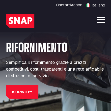
Contatti
Accedi
Italiano
Apri 
RIFORNIMENTO
Semplifica il rifornimento grazie a prezzi
competitivi, costi trasparenti e una rete affidabile
di stazioni di servizio.
ISCRIVITI