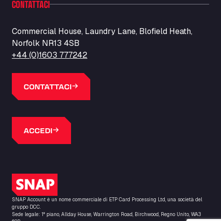
CONTATTACI
Barneys Diner
A18 Melton Ross Road, DN38 6LB
Bars Logistics Ltd
Commercial House, Laundry Lane, Blofield Heath,
Norfolk NR13 4SB
Elm Farm Depot, CO6 1HU
Bartrums Haulage & Storage
+44 (0)1603 777242
A140, Langton Green, IP23 7HS
Basiq Truck Cleaning Amsterdam
CONTATTACI
Bolstoen 9, 1046 AS
Basiq Truck Cleaning Echt
Fahrenheitweg 20, 6101 WR
ACCEDI
Basiq Truck Cleaning Hoogeveen
A.G. Bellstraat 35A, 7903 AD
Bathgate Truck & Car Wash
16 Inchmuir Road, EH48 2EP
Logo SNAP
Batim Truckstop
Lar Bck Z 7 Mennen, 8930
SNAP Account è un nome commerciale di ETP Card Processing Ltd, una società del
Baumann Spedition Dresden GmbH
gruppo DCC.
Sede legale: 1° piano, Allday House, Warrington Road, Birchwood, Regno Unito, WA3