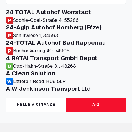
24 TOTAL Autohof Worrstadt
Sophie-Opel-Straße 4, 55286
24-Agip Autohof Homberg (Efze)
Schilfwiese 1, 34593
24-TOTAL Autohof Bad Rappenau
Buchäckerring 40, 74906
4 RATAI Transport GmbH Depot
Otto-Hahn-Straße 3, , 48268
A Clean Solution
Littlefair Road, HU9 5LP
A.W Jenkinson Transport Ltd
Progress House, ME11 5GA
A+G Nettetal - Depot Parking
NELLE VICINANZE
A-Z
Am Panneschopp 7, 41334
A1 Truckstop Colsterworth Ltd
A151, Bourne Road, NG33 5JN