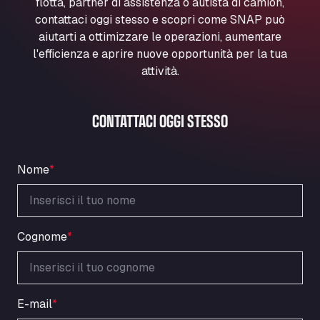
flotta, partner di assistenza o autista di camion,
Marie-Curie-Straße 24, 68219
contattaci oggi stesso e scopri come SNAP può
Aral Autohof Bockel
aiutarti a ottimizzare le operazioni, aumentare
An der Autobahn 1, 27404
l'efficienza e aprire nuove opportunità per la tua
ARAL Autohof Bockenem
attività.
Oppelner Str. 1, 31167
ARAL Autohof Merklingen
CONTATTACI OGGI STESSO
Nellinger Str. 24, 89188
ARAL Autohof Preis
Schellweilerstraße 1, 66871
Nome
*
ARAL Tankstelle - XXL Truckwash.de
GmbH
Obernburger Str. 127, 63811
Ardleigh South Services
Cognome
*
a120 westbound, CO77SL
Area 47 Hermanos Rico
Autovia A4 km 47, 28300
E-mail
*
Area de Servicio Agetrans