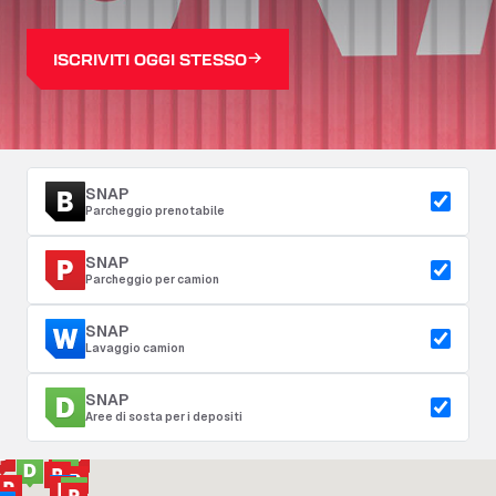
ISCRIVITI OGGI STESSO
SNAP
Parcheggio prenotabile
SNAP
Parcheggio per camion
SNAP
Lavaggio camion
SNAP
Aree di sosta per i depositi