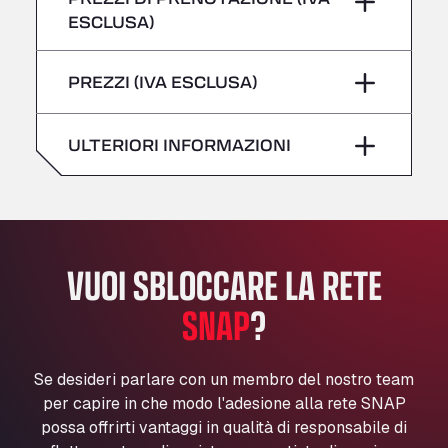
giovedì
–
All 4 Trucks
ESCLUSA)
Klaverbladstaat 21, 3560
Sabato
–
venerdì
–
American Truck Wash
PREZZI (IVA ESCLUSA)
domenica
–
Av. des Etats-Unis 90, 6041
Sabato
–
Andamur Guarroman
ULTERIORI INFORMAZIONI
Aut. A4 Salida 288 Pol. Ind. del Guadiel, 23210
domenica
–
Andamur La Junquera
AP7 Salida 2, C/ Bassegoda, 4, 17700
Andamur Pamplona
A-15 Salida Imarcoain, 31119
VUOI SBLOCCARE LA RETE
Andamur San Roman II
Aut A1 Exit 385, 01207
SNAP
?
Anglia Motel
Washway Road, PE12 8LT
Se desideri parlare con un membro del nostro team
Anpol Sp. z o.o.
per capire in che modo l'adesione alla rete SNAP
Ul. Torunska 147, 85884
possa offrirti vantaggi in qualità di responsabile di
Aqua Ariva GmbH