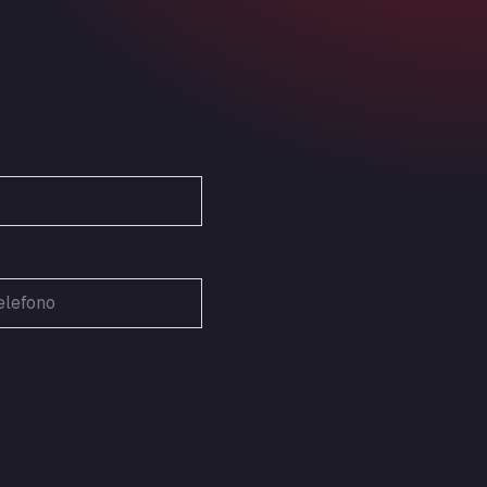
Ardleigh South Services
a120 westbound, CO77SL
Area 47 Hermanos Rico
Autovia A4 km 47, 28300
Area de Servicio Agetrans
Autovia del Mediterraneo , 30850
Area Servicio Galp Las Bovedas
Autovia 5 KM 405, 7, 06006
Area Servidiesel S L
Calle Migjorn No 6, 12539
Arluno Truck Village
Via per Turbigo 69, 20004
Asapjobs
Objazdowa 35, 99-300
Ashford International Truck Stop
Unit 14 Waterbrook Park, TN24 0FL
Ashford International Truck Wash -
R J Hawkins Ltd