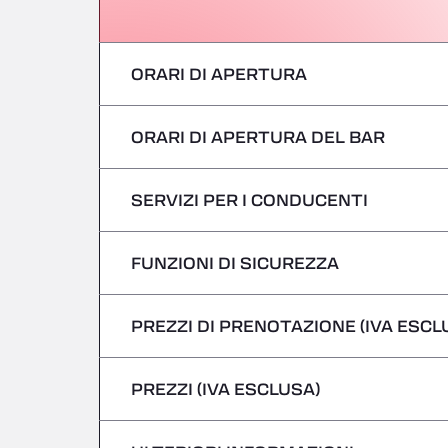
ORARI DI APERTURA
ORARI DI APERTURA DEL BAR
Lunedì
martedì
SERVIZI PER I CONDUCENTI
Lunedì
mercoledì
martedì
FUNZIONI DI SICUREZZA
Nessun veicolo refrigerato
giovedì
mercoledì
PREZZI DI PRENOTAZIONE (IVA ESCL
Non si accettano veicoli pericolosi/ADR
venerdì
giovedì
PREZZI (IVA ESCLUSA)
Sabato
venerdì
domenica