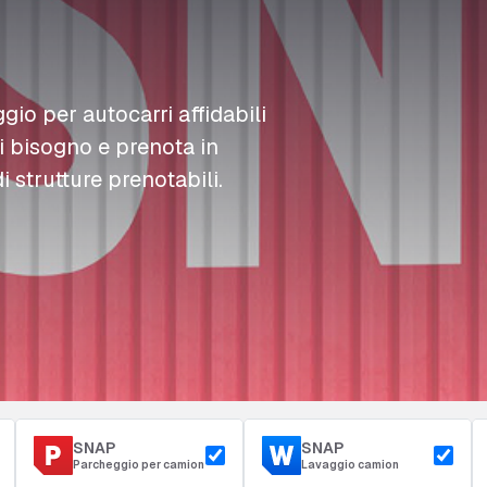
L
L
L
Rifornimento
D
D
D
Accesso e sicurezza
Parcheggio del deposito
m
m
m
ggio per autocarri affidabili
ai bisogno e prenota in
i strutture prenotabili.
SNAP
SNAP
Parcheggio per camion
Lavaggio camion