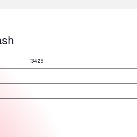
ash
13425