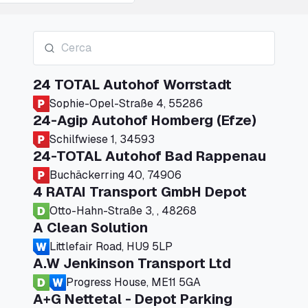
24 TOTAL Autohof Worrstadt
Sophie-Opel-Straße 4, 55286
24-Agip Autohof Homberg (Efze)
Schilfwiese 1, 34593
24-TOTAL Autohof Bad Rappenau
Buchäckerring 40, 74906
4 RATAI Transport GmbH Depot
Otto-Hahn-Straße 3, , 48268
A Clean Solution
Littlefair Road, HU9 5LP
A.W Jenkinson Transport Ltd
Progress House, ME11 5GA
A+G Nettetal - Depot Parking