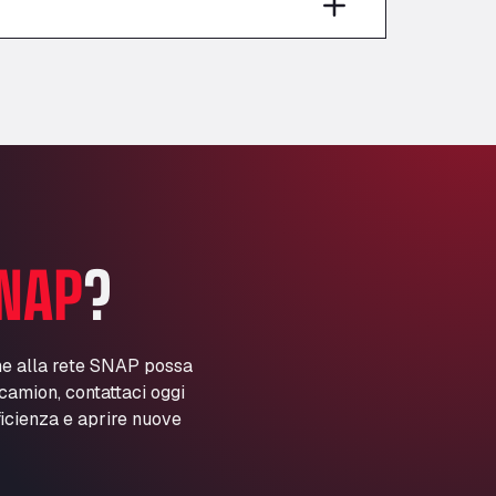
Anglia Motel
Washway Road, PE12 8LT
Anpol Sp. z o.o.
Ul. Torunska 147, 85884
Aqua Ariva GmbH
Marie-Curie-Straße 24, 68219
Aral Autohof Bockel
An der Autobahn 1, 27404
ARAL Autohof Bockenem
NAP
?
Oppelner Str. 1, 31167
ARAL Autohof Merklingen
Nellinger Str. 24, 89188
ARAL Autohof Preis
ne alla rete SNAP possa
i camion, contattaci oggi
Schellweilerstraße 1, 66871
ARAL Tankstelle - XXL
ficienza e aprire nuove
Truckwash.de GmbH
Obernburger Str. 127, 63811