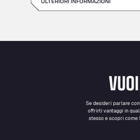
ULTERIORI INFORMAZIONI
Sabato
domenica
VUOI
Se desideri parlare co
offrirti vantaggi in qua
stesso e scopri come S